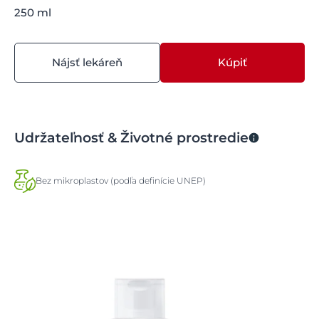
250 ml
Nájsť lekáreň
Kúpiť
Udržateľnosť & Životné prostredie
Bez mikroplastov (podľa definície UNEP)