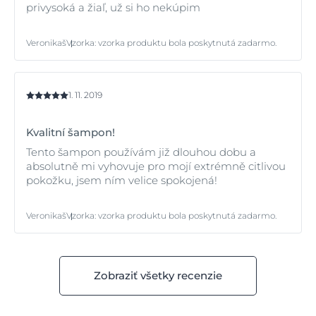
privysoká a žiaľ, už si ho nekúpim
Veronikaš
Vzorka
:
vzorka produktu bola poskytnutá zadarmo.
1. 11. 2019
Kvalitní šampon!
Tento šampon používám již dlouhou dobu a
absolutně mi vyhovuje pro mojí extrémně citlivou
pokožku, jsem ním velice spokojená!
Veronikaš
Vzorka
:
vzorka produktu bola poskytnutá zadarmo.
Zobraziť všetky recenzie