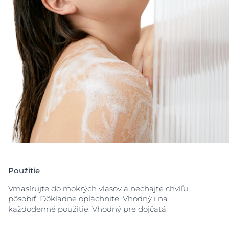
Použitie
Vmasírujte do mokrých vlasov a nechajte chvíľu
pôsobiť. Dôkladne opláchnite. Vhodný i na
každodenné použitie. Vhodný pre dojčatá.