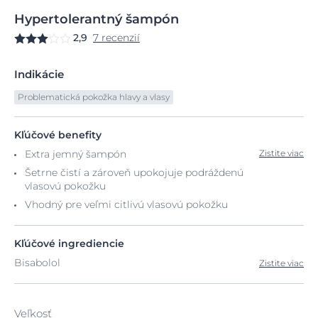
Hypertolerantný
šampón
2,9
7 recenzií
Indikácie
Problematická pokožka hlavy a vlasy
Kľúčové benefity
Extra jemný šampón
Zistite viac
Šetrne čistí a zároveň upokojuje podráždenú
vlasovú pokožku
Vhodný pre veľmi citlivú vlasovú pokožku
Kľúčové ingrediencie
Bisabolol
Zistite viac
Veľkosť