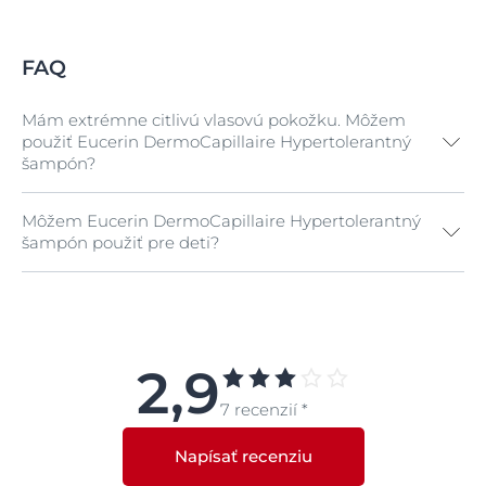
FAQ
Mám extrémne citlivú vlasovú pokožku. Môžem
použiť Eucerin DermoCapillaire Hypertolerantný
šampón?
Môžem Eucerin DermoCapillaire Hypertolerantný
Áno. Eucerin DermoCapillaire Hypertolerantný
šampón použiť pre deti?
šampón bol vyvinutý špeciálne pre osoby s veľmi
citlivou vlasovou pokožkou.
Áno. Eucerin DermoCapillaire Hypertolerantný
šampón je dostatočne šetrný i pre dojčatá.
2,9
7 recenzií *
Napísať recenziu