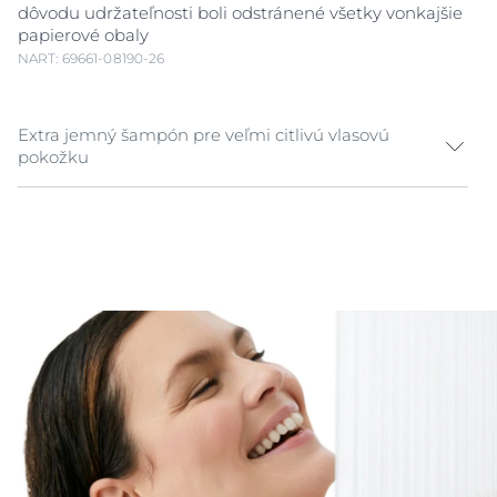
dôvodu udržateľnosti boli odstránené všetky vonkajšie
papierové obaly
NART: 69661-08190-26
Extra jemný šampón pre veľmi citlivú vlasovú
pokožku
Eucerin DermoCapillaire Hypertolerantný šampón je
určený špeciálne pre osoby s
veľmi citlivou vlasovou
pokožkou
. Jeho veľmi jemné zloženie vlasy a vlasovú
pokožku šetrne čistí a zároveň chráni vlasovú pokožku
pred vysušovaním. Upokojuje pokožku a zmierňuje
svrbenie od prvého použitia. Vhodný pre dojčatá a
deti.