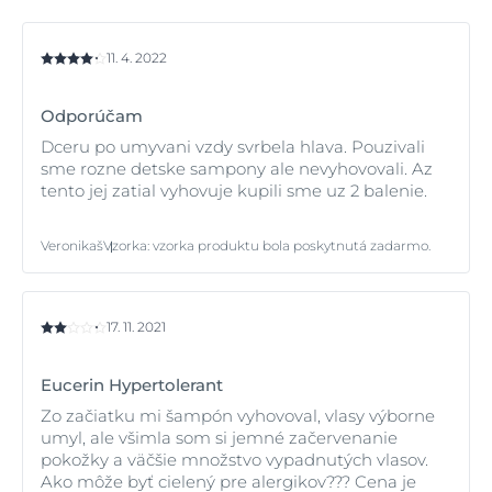
11. 4. 2022
Odporúčam
Dceru po umyvani vzdy svrbela hlava. Pouzivali
sme rozne detske sampony ale nevyhovovali. Az
tento jej zatial vyhovuje kupili sme uz 2 balenie.
Veronikaš
Vzorka
:
vzorka produktu bola poskytnutá zadarmo.
17. 11. 2021
Eucerin Hypertolerant
Zo začiatku mi šampón vyhovoval, vlasy výborne
umyl, ale všimla som si jemné začervenanie
pokožky a väčšie množstvo vypadnutých vlasov.
Ako môže byť cielený pre alergikov??? Cena je