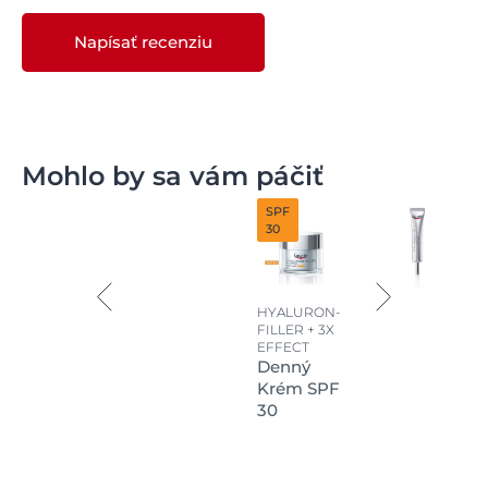
Napísať recenziu
Mohlo by sa vám páčiť
SPF
30
HYALURON-
FILLER + 3X
EFFECT
Denný
Krém SPF
30