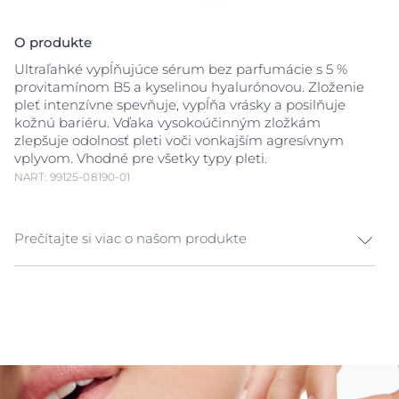
O produkte
Ultraľahké vypĺňujúce sérum bez parfumácie s 5 %
provitamínom B5 a kyselinou hyalurónovou. Zloženie
pleť intenzívne spevňuje, vypĺňa vrásky a posilňuje
kožnú bariéru. Vďaka vysokoúčinným zložkám
zlepšuje odolnosť pleti voči vonkajším agresívnym
vplyvom. Vhodné pre všetky typy pleti.
NART: 99125-08190-01
Prečítajte si viac o našom produkte
S pribúdajúcim vekom pleť stráca pevnosť, hydratáciu
a odolnosť, a tým sa zvýrazňujú jemné linky a
vrásky
.
Vysokoúčinné vypĺňujúce sérum by malo zvyšovať
pevnosť pleti, podporovať regeneráciu a posilňovať
kožnú bariéru.
Eucerin Anti-Age Hyaluron-Filler + 3x
Effect Vypĺňujúce sérum 5 % B5
kombinuje 5 %
provitamín B5 a nízkomolekulárnu kyselinu