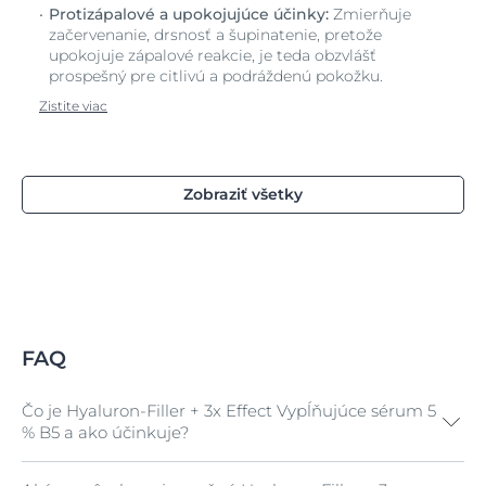
Protizápalové a upokojujúce účinky:
Zmierňuje
začervenanie, drsnosť a šupinatenie, pretože
upokojuje zápalové reakcie, je teda obzvlášť
prospešný pre citlivú a podráždenú pokožku.
Zistite viac
Zobraziť všetky
FAQ
Čo je Hyaluron-Filler + 3x Effect Vypĺňujúce sérum 5
% B5 a ako účinkuje?