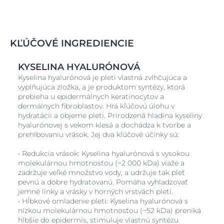
KĽÚČOVÉ INGREDIENCIE
KYSELINA HYALURÓNOVÁ
Kyselina hyalurónová je pleti vlastná zvlhčujúca a
vyplňujúca zložka, a je produktom syntézy, ktorá
prebieha u epidermálnych keratinocytov a
dermálnych fibroblastov. Hrá kľúčovú úlohu v
hydratácii a objeme pleti. Prirodzená hladina kyseliny
hyalurónovej s vekom klesá a dochádza k tvorbe a
prehlbovaniu vrások. Jej dva kľúčové účinky sú:
• Redukcia vrások: Kyselina hyalurónová s vysokou
molekulárnou hmotnosťou (~2 000 kDa) viaže a
zadržuje veľké množstvo vody, a udržuje tak pleť
pevnú a dobre hydratovanú. Pomáha vyhladzovať
jemné linky a vrásky v horných vrstvách pleti.
• Hĺbkové omladenie pleti: Kyselina hyalurónová s
nízkou molekulárnou hmotnosťou (~52 kDa) preniká
hlbšie do epidermis, stimuluje vlastnú syntézu