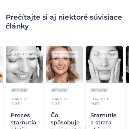
Prečítajte si aj niektoré súvisiace
články
8 min čítanie
7 min čítanie
6 min čítanie
Anti-Age
Anti-Age
Anti-Age
STARNUTIE
STARNUTIE
STARNUTIE
PLETI
PLETI
PLETI
Proces
Čo
Starnutie
starnutia
spôsobuje
a strata