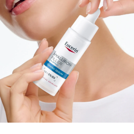
hyalurónovú, ktoré zaisťujú dlhotrvajúcu hydratáciu,
viditeľne vypĺňajú
vrásky
a posilňujú prirodzenú
obranyschopnosť pleti.
Či už vás trápi strata pevnosti, začínajúce
vrásky
alebo
oslabená kožná bariéra, toto Eucerin Anti-Age sérum
sa prispôsobí vašim potrebám v oblasti starostlivosti o
pleť. Pomôže vám najmä ak:
Vaša pleť stráca pevnosť:
Toto vypĺňujúce sérum
zvyšuje pružnosť vďaka nízkomolekulárnej kyseline
hyalurónovej, ktorá preniká hlboko do pleti a
intenzívne hydratuje. 5 % provitamín B5 podporuje
regeneráciu pleti a zlepšuje jej odolnosť voči
vonkajším agresívnym vplyvom.
Začínajú byť jemné linky a
vrásky
viditeľnejšie:
Dehydratácia a starnutie spomaľujú
obnovu pleti, a preto sa
vrásky
a jemné linky zdajú
hlbšie. Eucerin Hyaluron-Filler + 3x Effect
Vypĺňujúce sérum 5 % B5 vypĺňa
vrásky
vďaka
nízkomolekulárnej kyseline hyalurónovej, ktorá v
pleti viaže hydratáciu a zmierňuje ich výskyt. Ectoin