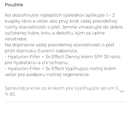
Použitie
ďalej podporuje odolnosť pleti a zaisťuje jej
dlhotrvajúcu hladkosť.
Na dosiahnutie najlepších výsledkov aplikujte 1 – 2
kvapky ráno a večer ako prvý krok vašej pravidelnej
Je vaša kožná bariéra slabá a citlivá:
Ak je kožná
rutiny starostlivosti o pleť. Jemne vmasírujte do dobre
bariéra oslabená, pleť je náchylnejšia na vysychanie
vyčistenej tváre, krku a dekoltu, kým sa úplne
a citlivosť. Toto sérum proti starnutiu pleti posilňuje
nevstrebe.
ochrannú vrstvu pleti pomocou glycerínu, ktorý
Na doplnenie vašej pravidelnej starostlivosti o pleť
pôsobí ako prirodzený magnet na hydratáciu, zatiaľ
proti starnutiu Eucerin odporúča:
čo zložka Symsitive™ poskytuje okamžité
- Hyaluron-Filler + 3x Effect Denný krém SPF 30 ráno
upokojujúce účinky. Zlepšuje odolnosť pleti voči
pre hydratáciu a UV ochranu.
vonkajším agresívnym vplyvom, udržuje pleť
- Hyaluron-Filler + 3x Effect Vypĺňujúci nočný krém
vyváženú, silnú a príjemnú.
večer pre podporu nočnej regenerácie.
Sprievodca krok za krokom pre Vypĺňujúce sérum 5
% B5
Čistenie a príprava vašej pleti
Začnite s čistou pleťou pre lepšie vstrebanie prípravku.
Umyte si ruky a dôkladne očistite tvár Eucerin
DermatoClean [HYALURON] Čistiacim gélom, ktorý