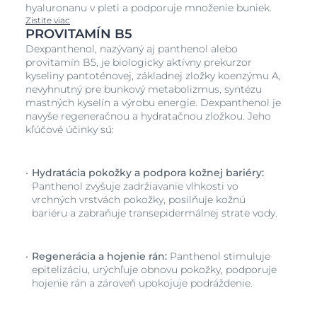
hyaluronanu v pleti a podporuje množenie buniek.
Zistite viac
PROVITAMÍN B5
Dexpanthenol, nazývaný aj panthenol alebo
provitamín B5, je biologicky aktívny prekurzor
kyseliny pantoténovej, základnej zložky koenzýmu A,
nevyhnutný pre bunkový metabolizmus, syntézu
mastných kyselín a výrobu energie. Dexpanthenol je
navyše regeneračnou a hydratačnou zložkou. Jeho
kľúčové účinky sú:
Hydratácia pokožky a podpora kožnej bariéry:
Panthenol zvyšuje zadržiavanie vlhkosti vo
vrchných vrstvách pokožky, posilňuje kožnú
bariéru a zabraňuje transepidermálnej strate vody.
Regenerácia a hojenie rán:
Panthenol stimuluje
epitelizáciu, urýchľuje obnovu pokožky, podporuje
hojenie rán a zároveň upokojuje podráždenie.