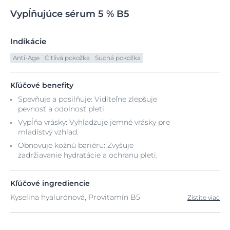
Vypĺňujúce
sérum
5 % B5
Indikácie
Anti-Age
Citlivá pokožka
Suchá pokožka
Kľúčové benefity
Spevňuje a posilňuje: Viditeľne zlepšuje
pevnosť a odolnosť pleti.
Vypĺňa vrásky: Vyhladzuje jemné vrásky pre
mladistvý vzhľad.
Obnovuje kožnú bariéru: Zvyšuje
zadržiavanie hydratácie a ochranu pleti.
Kľúčové ingrediencie
Kyselina hyalurónová, Provitamín B5
Zistite viac