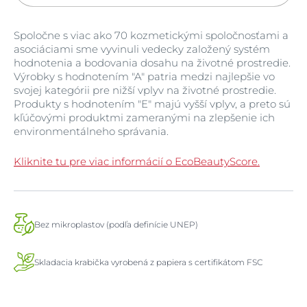
Spoločne s viac ako 70 kozmetickými spoločnosťami a
asociáciami sme vyvinuli vedecky založený systém
hodnotenia a bodovania dosahu na životné prostredie.
Výrobky s hodnotením "A" patria medzi najlepšie vo
svojej kategórii pre nižší vplyv na životné prostredie.
Produkty s hodnotením "E" majú vyšší vplyv, a preto sú
kľúčovými produktmi zameranými na zlepšenie ich
environmentálneho správania.
Kliknite tu pre viac informácií o EcoBeautyScore.
Bez mikroplastov (podľa definície UNEP)
Skladacia krabička vyrobená z papiera s certifikátom FSC