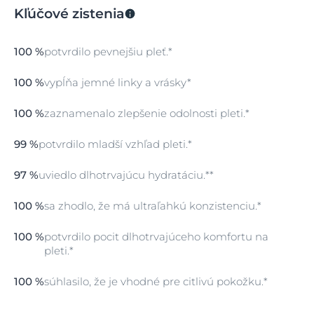
Kľúčové zistenia
odstráni nečistoty a pripraví pleť na hydratáciu.
Špeciálna starostlivosť
100 %
potvrdilo pevnejšiu pleť.*
Naneste 1 – 2 kvapky Eucerin Hyaluron-Filler + 3x
Effect Vypĺňujúceho séra 5 % B5 ráno a večer ako prvý
100 %
vypĺňa jemné linky a vrásky*
krok vašej starostlivosti o pleť. Jemne vmasírujte, kým
sa úplne nevstrebe.
100 %
zaznamenalo zlepšenie odolnosti pleti.*
Starostlivosť
99 %
potvrdilo mladší vzhľad pleti.*
Ráno ďalej naneste Hyaluron-Filler + 3x Effect Denný
krém SPF 30 na hydratáciu a slnečnú ochranu a večer
Hyaluron-Filler + 3x Effect Vypĺňujúci nočný krém na
97 %
uviedlo dlhotrvajúcu hydratáciu.**
podporu regenerácie pleti počas noci.
100 %
sa zhodlo, že má ultraľahkú konzistenciu.*
100 %
potvrdilo pocit dlhotrvajúceho komfortu na
pleti.*
100 %
súhlasilo, že je vhodné pre citlivú pokožku.*