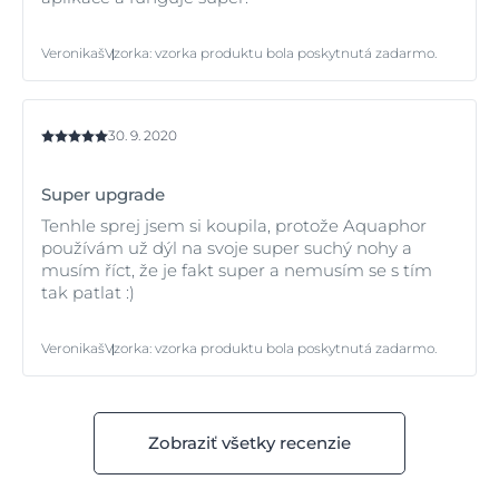
Veronikaš
Vzorka
:
vzorka produktu bola poskytnutá zadarmo.
30. 9. 2020
Super upgrade
Tenhle sprej jsem si koupila, protože Aquaphor
používám už dýl na svoje super suchý nohy a
musím říct, že je fakt super a nemusím se s tím
tak patlat :)
Veronikaš
Vzorka
:
vzorka produktu bola poskytnutá zadarmo.
Zobraziť všetky recenzie