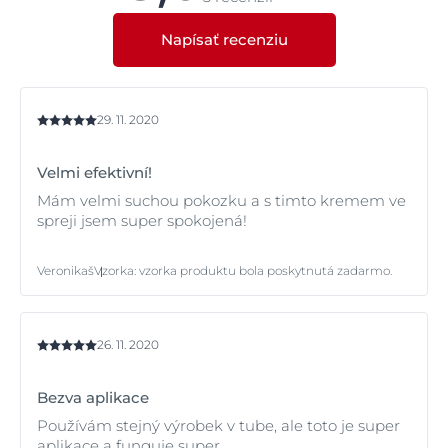
dosiahnuteľným oblastiam pokožky.
Napísať recenziu
29. 11. 2020
Velmi efektivní!
Mám velmi suchou pokozku a s timto kremem ve
spreji jsem super spokojená!
Veronikaš
Vzorka
:
vzorka produktu bola poskytnutá zadarmo.
26. 11. 2020
Bezva aplikace
Používám stejný výrobek v tube, ale toto je super
aplikace a funguje super.