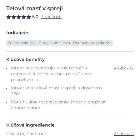
Telová
masť
v spreji
5,0
3 recenzií
Indikácie
Suchá pokožka
Popraskana koza
Podrazdena pokozka
Kľúčové benefity
Intenzívne hydratuje, a tak pomáha
Zistite viac
regenerácii veľmi suchej, podráždenej
pokožky tela
Inovatívna telová masť v spreji s dosahom
360°
Kontinuálne rozprašovanie, možno používať
i dnom nahor
Kľúčové ingrediencie
Glycerin, Pantenol
Zistite viac