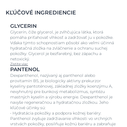
KĽÚČOVÉ INGREDIENCIE
GLYCERIN
Glycerín, čiže glycerol, je zvlhčujúca látka, ktorá
pomáha priťahovať vlhkosť a zadržovať ju v pokožke.
Vďaka týmto schopnostiam pôsobí ako veľmi účinná
hydratačná zložka na zvláčnenie a ochranu suchej
pokožky. Glycerol je bezfarebný, bez zápachu a
netoxický.
Zistite viac
PANTENOL
Dexpanthenol, nazývaný aj panthenol alebo
provitamín B5, je biologicky aktívny prekurzor
kyseliny pantoténovej, základnej zložky koenzýmu A,
nevyhnutný pre bunkový metabolizmus, syntézu
mastných kyselín a výrobu energie. Dexpanthenol je
navyše regeneračnou a hydratačnou zložkou. Jeho
kľúčové účinky sú:
• Hydratácia pokožky a podpora kožnej bariéry:
Panthenol zvyšuje zadržiavanie vlhkosti vo vrchných
vrstvách pokožky, posilňuje kožnú bariéru a zabraňuje