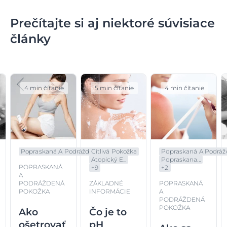
Prečítajte si aj niektoré súvisiace
články
4 min čítanie
5 min čítanie
4 min čítanie
Popraskaná A Podrážd...
Citlivá Pokožka
Popraskaná A Podrážd.
Atopický E...
Popraskana...
POPRASKANÁ
+
9
+
2
A
PODRÁŽDENÁ
ZÁKLADNÉ
POPRASKANÁ
POKOŽKA
INFORMÁCIE
A
PODRÁŽDENÁ
POKOŽKA
Ako
Čo je to
ošetrovať
pH