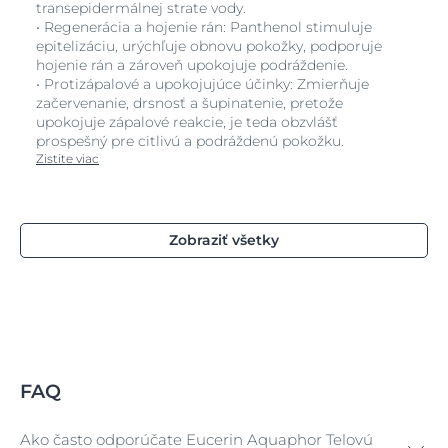
transepidermálnej strate vody.
• Regenerácia a hojenie rán: Panthenol stimuluje
epitelizáciu, urýchľuje obnovu pokožky, podporuje
hojenie rán a zároveň upokojuje podráždenie.
• Protizápalové a upokojujúce účinky: Zmierňuje
začervenanie, drsnosť a šupinatenie, pretože
upokojuje zápalové reakcie, je teda obzvlášť
prospešný pre citlivú a podráždenú pokožku.
Zistite viac
Zobraziť všetky
FAQ
Ako často odporúčate Eucerin Aquaphor Telovú