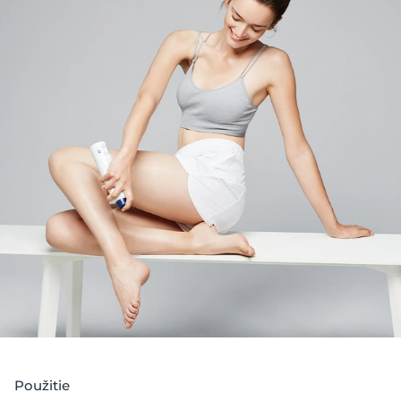
Pre jednoduchú a okamžitú chladivú úľavu na väčších
častiach tela sme vytvorili
Eucerin Aquaphor Telovú
masť v spreji
. Vďaka tomuto inovatívnemu
rozprašovaču možno masť aplikovať na akúkoľvek časť
tela. Umožňuje kontinuálnu, rovnomernú aplikáciu a
môžete ho používať tiež dnom nahor pre 360° dosah
na suchú pokožku kdekoľvek na tele. Masť neobsahuje
vodu a klinické testy preukázali, že obnovuje suchú,
podráždenú pokožku
- vytvára ideálnu ochrannú
bariéru pre regeneráciu pokožky a okamžitý chladivý
pocit úľavy.
Samotné zloženie je obohatené o glycerín a pantenol,
ktoré pomáhajú udržiavať úroveň hydratácie v
pokožke a podporujú jej regeneráciu a obnovu. Táto
SOS masť v spreji bez konzervačných látok a
parfumácie je hydratačný prípravok s klinicky
preukázanou schopnosťou zmierňovať príznaky veľmi
suchej pokožky. Pokožka je viditeľne zregenerovaná,
chránená a obnovená.
Použitie