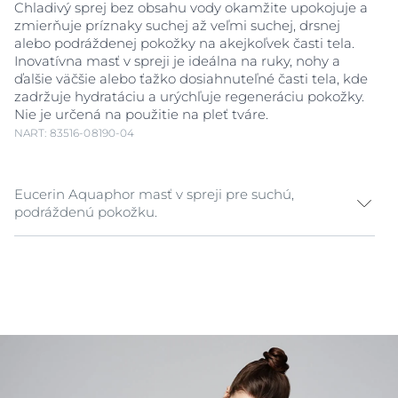
Chladivý sprej bez obsahu vody okamžite upokojuje a
zmierňuje príznaky suchej až veľmi suchej, drsnej
alebo podráždenej pokožky na akejkoľvek časti tela.
Inovatívna masť v spreji je ideálna na ruky, nohy a
ďalšie väčšie alebo ťažko dosiahnuteľné časti tela, kde
zadržuje hydratáciu a urýchľuje regeneráciu pokožky.
Nie je určená na použitie na pleť tváre.
NART: 83516-08190-04
Eucerin Aquaphor masť v spreji pre suchú,
podráždenú pokožku.
Ak je narušená bariérová funkcia pokožky, pokožka sa
stáva citlivejšou na dráždivé látky zvonka. Podráždená
pokožka môže pre svoje účinné upokojenie často
vyžadovať viac než len telové mlieko. Pre obnovu
suchej alebo podráždenej pokožky je často jediným
riešením tradičná masť, ktorej nanášanie na väčšie
časti tela, ako sú ruky, nohy či trup však môže byť
ťažké a časovo náročné.