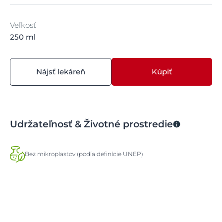
Veľkosť
250 ml
Nájsť lekáreň
Kúpiť
Udržateľnosť & Životné prostredie
Bez mikroplastov (podľa definície UNEP)