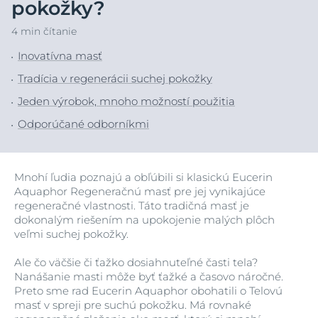
pokožky?
4 min čítanie
Inovatívna masť
Tradícia v regenerácii suchej pokožky
Jeden výrobok, mnoho možností použitia
Odporúčané odborníkmi
Mnohí ľudia poznajú a obľúbili si klasickú Eucerin
Aquaphor Regeneračnú masť pre jej vynikajúce
regeneračné vlastnosti. Táto tradičná masť je
dokonalým riešením na upokojenie malých plôch
veľmi suchej pokožky.
Ale čo väčšie či ťažko dosiahnuteľné časti tela?
Nanášanie masti môže byť ťažké a časovo náročné.
Preto sme rad Eucerin Aquaphor obohatili o Telovú
masť v spreji pre suchú pokožku. Má rovnaké