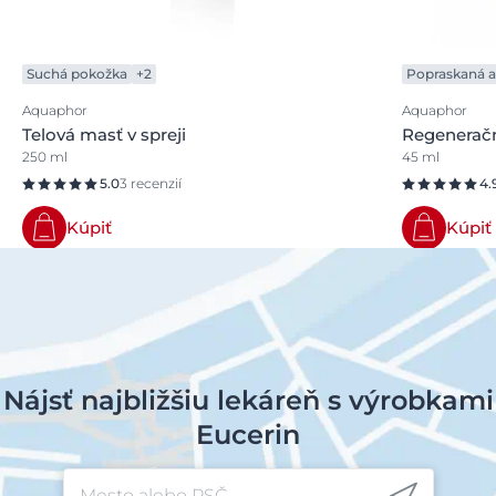
Suchá pokožka
+2
Popraskaná a
Aquaphor
Aquaphor
Telová masť v spreji
Regenerač
250 ml
45 ml
5.0
3 recenzií
4.
Kúpiť
Kúpiť
Nájsť najbližšiu lekáreň s výrobkami
Eucerin