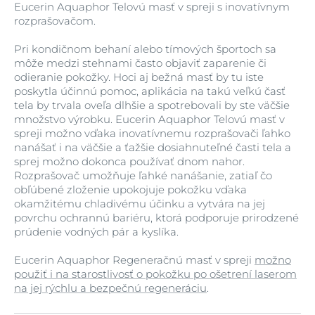
Eucerin Aquaphor Telovú masť v spreji s inovatívnym
rozprašovačom.
Pri kondičnom behaní alebo tímových športoch sa
môže medzi stehnami často objaviť zaparenie či
odieranie pokožky. Hoci aj bežná masť by tu iste
poskytla účinnú pomoc, aplikácia na takú veľkú časť
tela by trvala oveľa dlhšie a spotrebovali by ste väčšie
množstvo výrobku. Eucerin Aquaphor Telovú masť v
spreji možno vďaka inovatívnemu rozprašovači ľahko
nanášať i na väčšie a ťažšie dosiahnuteľné časti tela a
sprej možno dokonca používať dnom nahor.
Rozprašovač umožňuje ľahké nanášanie, zatiaľ čo
obľúbené zloženie upokojuje pokožku vďaka
okamžitému chladivému účinku a vytvára na jej
povrchu ochrannú bariéru, ktorá podporuje prirodzené
prúdenie vodných pár a kyslíka.
Eucerin Aquaphor Regeneračnú masť v spreji
možno
použiť i na starostlivosť o pokožku po ošetrení laserom
na jej rýchlu a bezpečnú regeneráciu
.