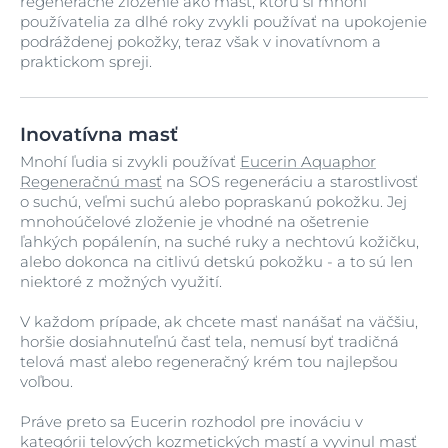
regeneračné zloženie ako masť, ktorú si mnohí
používatelia za dlhé roky zvykli používať na upokojenie
podráždenej pokožky, teraz však v inovatívnom a
praktickom spreji.
Inovatívna masť
Mnohí ľudia si zvykli používať
Eucerin Aquaphor
Regeneračnú masť
na SOS regeneráciu a starostlivosť
o suchú, veľmi suchú alebo popraskanú pokožku. Jej
mnohoúčelové zloženie je vhodné na ošetrenie
ľahkých popálenín, na suché ruky a nechtovú kožičku,
alebo dokonca na citlivú detskú pokožku - a to sú len
niektoré z možných využití.
V každom prípade, ak chcete masť nanášať na väčšiu,
horšie dosiahnuteľnú časť tela, nemusí byť tradičná
telová masť alebo regeneračný krém tou najlepšou
voľbou.
Práve preto sa Eucerin rozhodol pre inováciu v
kategórii telových kozmetických mastí a vyvinul masť