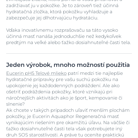
zadržiavať ju v pokožke. Je to zároveň tiež účinná
hydratačná zložka, ktorá pokožku vyhladzuje a
zabezpečuje jej dlhotrvajúcu hydratáciu.
Vďaka inovatívnemu rozprašovaču sa táto vysoko
účinná masť nanáša jednoduchšie než kedykoľvek
predtým na veľké alebo ťažko dosiahnuteľné časti tela.
Jeden výrobok, mnoho možností použitia
Eucerin pH5 Telové mlieko
patrí medzi tie najlepšie
hydratačné prípravky pre vašu suchú pokožku na
upokojenie jej každodenných podráždení. Ale ako
ošetriť podráždenia pokožky, ktoré vznikajú pri
náročnejších aktivitách ako je šport, kempovanie či
slnenie?
Ak chcete v takých prípadoch uľaviť menším plochám
pokožky, je Eucerin Aquaphor Regeneračná masť
vynikajúcim riešením pre okamžitú úľavu. Na väčšie či
ťažko dosiahnuteľné časti tela však potrebujete iný
druh SOS starostlivosti. A práve tu oceníte praktickú