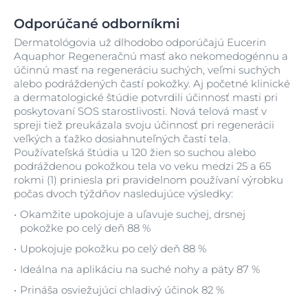
Odporúčané odborníkmi
Dermatológovia už dlhodobo odporúčajú Eucerin
Aquaphor Regeneračnú masť ako nekomedogénnu a
účinnú masť na regeneráciu suchých, veľmi suchých
alebo podráždených častí pokožky. Aj početné klinické
a dermatologické štúdie potvrdili účinnosť masti pri
poskytovaní SOS starostlivosti. Nová telová masť v
spreji tiež preukázala svoju účinnosť pri regenerácii
veľkých a ťažko dosiahnuteľných častí tela.
Používateľská štúdia u 120 žien so suchou alebo
podráždenou pokožkou tela vo veku medzi 25 a 65
rokmi (1) priniesla pri pravidelnom používaní výrobku
počas dvoch týždňov nasledujúce výsledky:
Okamžite upokojuje a uľavuje suchej, drsnej
pokožke po celý deň 88 %
Upokojuje pokožku po celý deň 88 %
Ideálna na aplikáciu na suché nohy a päty 87 %
Prináša osviežujúci chladivý účinok 82 %