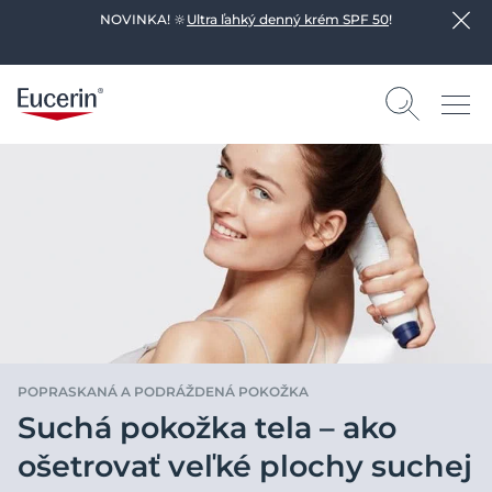
NOVINKA! 🔆
Ultra ľahký denný krém SPF 50
!
POPRASKANÁ A PODRÁŽDENÁ POKOŽKA
Suchá pokožka tela – ako
ošetrovať veľké plochy suchej