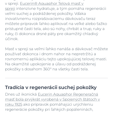
v spreji.
Eucerin® Aquaphor Telová masť v
spreji
intenzívne hydratuje, a tým pomáha regenerácii
veľmi suchej a podráždenej pokožky. Vďaka
inovatívnemu rozprašovaciemu dávkovaču teraz
môžete prípravok ľahko aplikovať na veľké alebo ťažko
prístupné časti tela, ako sú nohy, chrbát a trup, ruky a
ruky, či dokonca drsné päty pre okamžitý chladivý
účinok.
Masť v spreji sa veľmi ľahko nanáša a dávkovač môžete
používať dokonca i dnom nahor na nepretržitú a
rovnomernú aplikáciu tejto upokojujúcej telovej masti.
Na okamžité upokojenie a úľavu od podráždenej
pokožky s dosahom 360° na všetky časti tela.
Tradícia v regenerácii suchej pokožky
Dnes už ikonická
Eucerin Aquaphor Regeneračná
masť bola prvýkrát vyrobená v Spojených štátoch v
roku 1925
ako prípravok pomáhajúci urýchleniu
regenerácie pokožky pri ľahkých popáleninách,