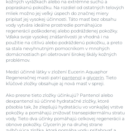
kožných vyrážkach alebo na extrémne suchú a
popraskanú pokožku. Na rozdiel od ostatných telových
mliek možno jej veľký úspech do značnej miery
pripísať jej vysokej účinnosti. Táto masť bez obsahu
vody vytvára ideálne prostredie pomáhajúce
regenerácii poškodenej alebo podráždenej pokožky.
Vďaka svoje vysokej znášanlivosti je vhodná i na
použitie na citlivú alebo podráždenú pokožku, a preto
sa stala nevyhnutným pomocníkom v mnohých
domácnostiach pri ošetrovaní širokej škály kožných
problémov.
Medzi účinné látky v zložení Eucerin Aquaphor
Regeneračnej masti patrí
pantenol
a
glycerín
. Tieto
kľúčové zložky obsahuje aj nová masť v spreji.
Ako presne tieto zložky účinkujú? Pantenol alebo
dexpantenol sú účinné hydratačné zložky, ktoré
pôsobia tak, že zlepšujú hydratáciu vo vonkajšej vrstve
pokožky a pomáhajú znižovať transepidermálnu stratu
vody. Tieto dva účinky pomáhajú celkovej regenerácii a
obnove pokožky. Glycerín je na druhej strane
zvlhčujúca zložka, ktorá pomáha vodu priťahovať a