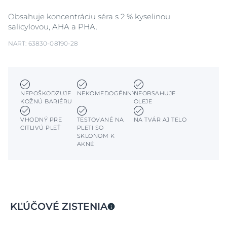
Obsahuje koncentráciu séra s 2 % kyselinou
salicylovou, AHA a PHA.
NART: 63830-08190-28
NEPOŠKODZUJE
NEKOMEDOGÉNNY
NEOBSAHUJE
KOŽNÚ BARIÉRU
OLEJE
VHODNÝ PRE
TESTOVANÉ NA
NA TVÁR AJ TELO
CITLIVÚ PLEŤ
PLETI SO
SKLONOM K
AKNÉ
KĽÚČOVÉ ZISTENIA