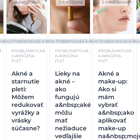
4 min čítanie
3 min čítanie
5 min čítanie
 Aknó...
Problematická A Aknó...
Problematická A Aknó...
Problematická A Aknó.
Á
PROBLEMATICKÁ
PROBLEMATICKÁ
PROBLEMATICKÁ
A AKNÓZNA
A AKNÓZNA
A AKNÓZNA
PLEŤ
PLEŤ
PLEŤ
Akné a
Lieky na
Akné a
starnutie
akné –
make-up:
pleti:
ako
Ako si
Môžem
fungujú
mám
redukovať
a&nbsp;aké
vybrať
vyrážky a
môžu
a&nbsp;ako
vrásky
mať
aplikovať
súčasne?
nežiaduce
make-up
vedľajšie
na&nbsp;moj