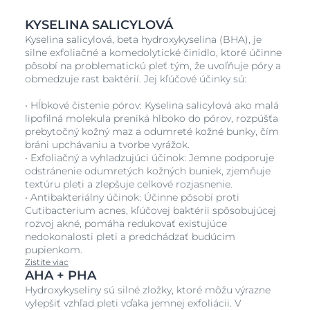
KYSELINA SALICYLOVÁ
Kyselina salicylová, beta hydroxykyselina (BHA), je
silne exfoliačné a komedolytické činidlo, ktoré účinne
pôsobí na problematickú pleť tým, že uvoľňuje póry a
obmedzuje rast baktérií. Jej kľúčové účinky sú:
• Hĺbkové čistenie pórov: Kyselina salicylová ako malá
lipofilná molekula preniká hlboko do pórov, rozpúšťa
prebytočný kožný maz a odumreté kožné bunky, čím
bráni upchávaniu a tvorbe vyrážok.
• Exfoliačný a vyhladzujúci účinok: Jemne podporuje
odstránenie odumretých kožných buniek, zjemňuje
textúru pleti a zlepšuje celkové rozjasnenie.
• Antibakteriálny účinok: Účinne pôsobí proti
Cutibacterium acnes, kľúčovej baktérii spôsobujúcej
rozvoj akné, pomáha redukovať existujúce
nedokonalosti pleti a predchádzať budúcim
pupienkom.
Zistite viac
AHA + PHA
Hydroxykyseliny sú silné zložky, ktoré môžu výrazne
vylepšiť vzhľad pleti vďaka jemnej exfoliácii. V