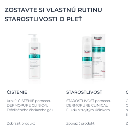
ZOSTAVTE SI VLASTNÚ RUTINU
STAROSTLIVOSTI O PLEŤ
ČISTENIE
STAROSTLIVOSŤ
Krok 1: ČISTENIE pomocou
STAROSTLIVOSŤ pomocou
O
DERMOPURE CLINICAL
DERMOPURE CLINICAL
O
Exfoliačného čistiaceho gélu
Fluidu s trojitým účinkom
n
5
Zobraziť produkt
Zobraziť produkt
Z