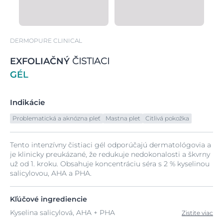
DERMOPURE CLINICAL
EXFOLIAČNÝ
ČISTIACI
GÉL
Indikácie
Problematická a aknózna pleť
Mastna plet
Citlivá pokožka
Tento intenzívny čistiaci gél odporúčajú dermatológovia a
je klinicky preukázané, že redukuje nedokonalosti a škvrny
už od 1. kroku. Obsahuje koncentráciu séra s 2 % kyselinou
salicylovou, AHA a PHA.
Kľúčové ingrediencie
Kyselina salicylová, AHA + PHA
Zistite viac