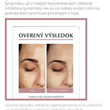
tyrozinázu už v malých koncentráciách. Ostatné
inhibítory tyrozinázy nie sú na ľudský enzým účinné,
pretože boli navrhnuté pre enzým z húb.
Výrazné výsledky redukcie hyperpigmentácie sú viditeľné
už za 12 týždňov a vykazujú redukciu až o 75 %.