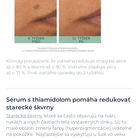
Klinicky preukázané, že viditeľne redukuje stopy po akné
až o 80 % a škvrny až o 90 %. Viditeľne zlepšuje póry
až o 71 %. Prvé viditeľné výsledky do 2 týždňov.
Sérum s thiamidolom pomáha redukovať
starecké škvrny
Starecké škvrny
, ktoré sa často objavujú na tvári,
rukách a iných častiach tela vystavených slnku. Sú to
malé oblasti zmeny farby (hyperpigmentácie) viditeľné
na pokožke. Najčastejšie sa vyskytujú u ľudí vo veku