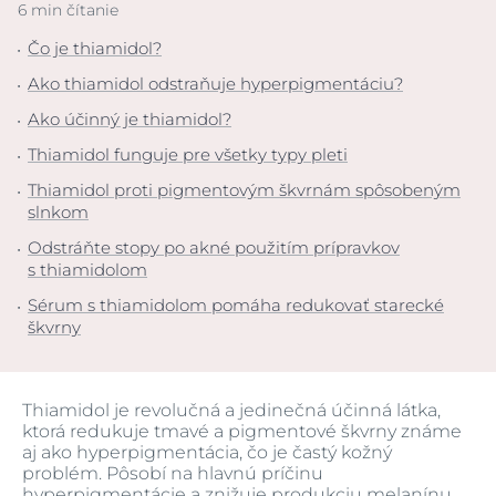
6 min čítanie
Čo je thiamidol?
Ako thiamidol odstraňuje hyperpigmentáciu?
Ako účinný je thiamidol?
Thiamidol funguje pre všetky typy pleti
Thiamidol proti pigmentovým škvrnám spôsobeným
slnkom
Odstráňte stopy po akné použitím prípravkov
s thiamidolom
Sérum s thiamidolom pomáha redukovať starecké
škvrny
Thiamidol je revolučná a jedinečná účinná látka,
ktorá redukuje tmavé a pigmentové škvrny známe
aj ako hyperpigmentácia, čo je častý kožný
problém. Pôsobí na hlavnú príčinu
hyperpigmentácie a znižuje produkciu melanínu.