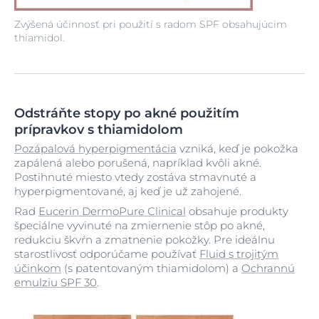
Zvýšená účinnosť pri použití s radom SPF obsahujúcim
thiamidol.
Odstráňte stopy po akné použitím
prípravkov s thiamidolom
Pozápalová hyperpigmentácia
vzniká, keď je pokožka
zapálená alebo porušená, napríklad kvôli akné.
Postihnuté miesto vtedy zostáva stmavnuté a
hyperpigmentované, aj keď je už zahojené.
Rad
Eucerin DermoPure Clinical
obsahuje produkty
špeciálne vyvinuté na zmiernenie stôp po akné,
redukciu škvŕn a zmatnenie pokožky. Pre ideálnu
starostlivosť odporúčame používať
Fluid s trojitým
účinkom
(s patentovaným thiamidolom) a
Ochrannú
emulziu SPF 30
.