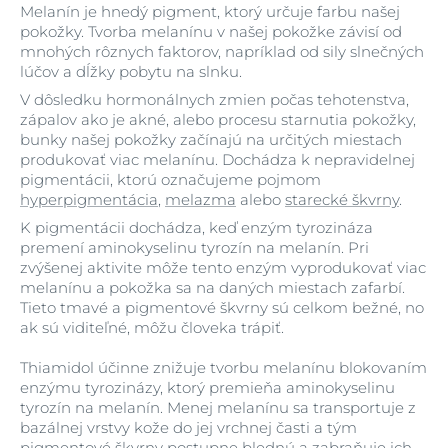
Melanín je hnedý pigment, ktorý určuje farbu našej
pokožky. Tvorba melanínu v našej pokožke závisí od
mnohých rôznych faktorov, napríklad od sily slnečných
lúčov a dĺžky pobytu na slnku.
V dôsledku hormonálnych zmien počas tehotenstva,
zápalov ako je akné, alebo procesu starnutia pokožky,
bunky našej pokožky začínajú na určitých miestach
produkovať viac melanínu. Dochádza k nepravidelnej
pigmentácii, ktorú označujeme pojmom
hyperpigmentácia
,
melazma
alebo
starecké škvrny
.
K pigmentácii dochádza, keď enzým tyrozináza
premení aminokyselinu tyrozín na melanín. Pri
zvýšenej aktivite môže tento enzým vyprodukovať viac
melanínu a pokožka sa na daných miestach zafarbí.
Tieto tmavé a pigmentové škvrny sú celkom bežné, no
ak sú viditeľné, môžu človeka trápiť.
Thiamidol účinne znižuje tvorbu melanínu blokovaním
enzýmu tyrozinázy, ktorý premieňa aminokyselinu
tyrozín na melanín. Menej melanínu sa transportuje z
bazálnej vrstvy kože do jej vrchnej časti a tým
pigmentové škvrny postupne blednú a zabraňuje ich