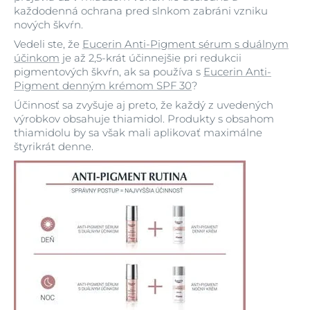
každodenná ochrana pred slnkom zabráni vzniku
nových škvŕn.
Vedeli ste, že
Eucerin Anti-Pigment sérum s duálnym
účinkom
je až 2,5-krát účinnejšie pri redukcii
pigmentových škvŕn, ak sa používa s
Eucerin Anti-
Pigment denným krémom SPF 30
?
Účinnosť sa zvyšuje aj preto, že každý z uvedených
výrobkov obsahuje thiamidol. Produkty s obsahom
thiamidolu by sa však mali aplikovať maximálne
štyrikrát denne.