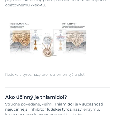
opätovnému výskytu.
Redukcia tyrozinázy pre rovnomernejšiu pleť.
Ako účinný je thiamidol?
Stručne povedané, veľmi.
Thiamidol je v súčasnosti
najúčinnejší inhibítor ľudskej tyrozinázy
, enzýmu,
ktorý prispieva k hyperpigmentácii kože.