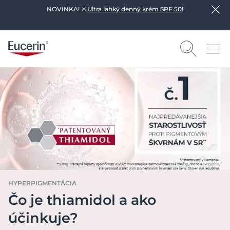
NOVINKA! 🔆
Ultra ľahký denný krém SPF 50
!
HYPERPIGMENTÁCIA
Čo je thiamidol a ako
účinkuje?