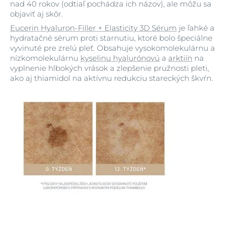
nad 40 rokov (odtiaľ pochádza ich názov), ale môžu sa
objaviť aj skôr.
Eucerin Hyaluron-Filler + Elasticity 3D Sérum
je ľahké a
hydratačné sérum proti starnutiu, ktoré bolo špeciálne
vyvinuté pre zrelú pleť. Obsahuje vysokomolekulárnu a
nízkomolekulárnu
kyselinu hyalurónovú
a
arktiín
na
vyplnenie hlbokých vrások a zlepšenie pružnosti pleti,
ako aj thiamidol na aktívnu redukciu stareckých škvŕn.