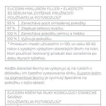
EUCERIN HYALURON-FILLER + ELASTICITY
3D SÉRUM NA ZVÝŠENIE PRUŽNOSTI
POUŽÍVATELIA POTVRDZUJÚ*
93 %
Zanecháva pocit omladenej pokožky
97 %
Zlepšuje celkovú kvalitu
100 %
Zanecháva pokožku jemnú a hebkú
100 %
Vyživuje pokožku
* Prieskum medzi užívateľmi n=130, vo veku 50-65
rokov s vysokým výskytom stareckých škvŕn na tvári,
ktorí používali testovaný produkt bez označenia po
dobu štyroch týždňov.
Keďže starecké škvrny sa vyskytujú aj na rukách v
dôsledku ich častého vystavovania slnku,
Eucerin krém
na pigmentové škvrny
je vyvinutý špeciálne na
pokožku v tejto oblasti.
EUCERIN KRÉM NA RUKY KORIGUJÚCI STARECKÉ
ŠKVRNY
POUŽÍVATELIA POTVRDZUJÚ*