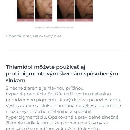
Vhodné pre všetky typy pleti.
Thiamidol môžete používať aj
proti pigmentovým škvrnám spôsobeným
slnkom
Slnečné žiarenie je hlavnou príčinou
hyperpigmentácie. Spúšťa totiž tvorbu melanínu,
prirodzeného pigmentu, ktorý dodáva pokožke farbu.
Vystavovanie sa slnku, hormonálne výkyvy a starnutie
môžu zvýšiť tvorbu melanínu a spôsobiť
hyperpigmentáciu. Opakované a pravidelné slnečné
žiarenie vedie k tomu, že pigmentové škvrny sa
prejavia už v mladšom veku. Ale dôsledná a