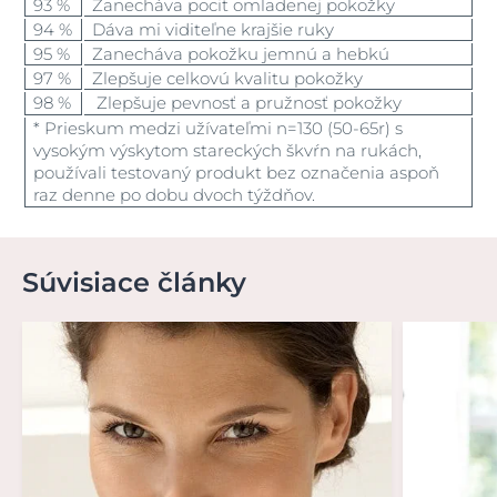
93 %
Zanecháva pocit omladenej pokožky
94 %
Dáva mi viditeľne krajšie ruky
95 %
Zanecháva pokožku jemnú a hebkú
97 %
Zlepšuje celkovú kvalitu pokožky
98 %
Zlepšuje pevnosť a pružnosť pokožky
* Prieskum medzi užívateľmi n=130 (50-65r) s
vysokým výskytom stareckých škvŕn na rukách,
používali testovaný produkt bez označenia aspoň
raz denne po dobu dvoch týždňov.
Súvisiace články