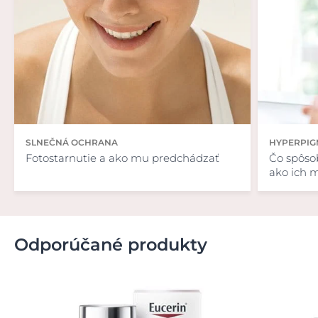
SLNEČNÁ OCHRANA
HYPERPIG
Fotostarnutie a ako mu predchádzať
Čo spôsob
ako ich 
Odporúčané produkty