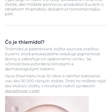
Zistite, ako môžete pomocou produktov Eucerin s
obsahom thiamidolu dosiahnuť rovnomernejšiu
pleť.
Čo je thiamidol?
Thiamidol je patentovaná zložka vyvinutá značkou
Eucerin, ktorá preukázateľne redukuje pigmentové
škvrny a zabraňuje ich opätovnému vzniku. Jej
účinnosť bola potvrdená klinickými a
dermatologickými testami.
Vývoj thiamidolu trval 10 rokov a zahŕňal testovanie
viac ako 50 000 rôznych zložiek. Dnes ho môžete nájsť
ako kľúčovú zložku v mnohých našich výrobkoch
starostlivosti o pleť
.