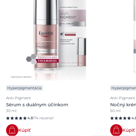
Hyperpigmentácia
Hyperpigmen
Anti-Pigment
Anti-Pigment
Sérum s duálnym účinkom
Nočný kré
30 ml
50 ml
4.8
174 recenzií
4.
Kúpiť
Kúpiť