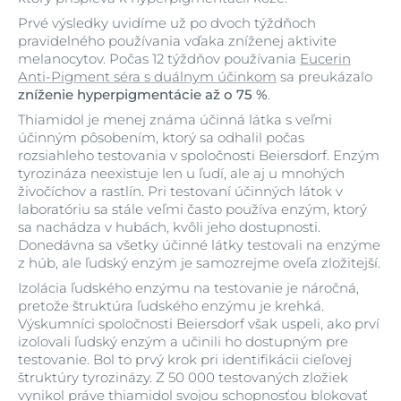
Prvé výsledky uvidíme už po dvoch týždňoch
pravidelného používania vďaka zníženej aktivite
melanocytov. Počas 12 týždňov používania
Eucerin
Anti-Pigment séra s duálnym účinkom
sa preukázalo
zníženie hyperpigmentácie až o 75 %
.
Thiamidol je menej známa účinná látka s veľmi
účinným pôsobením, ktorý sa odhalil počas
rozsiahleho testovania v spoločnosti Beiersdorf. Enzým
tyrozináza neexistuje len u ľudí, ale aj u mnohých
živočíchov a rastlín. Pri testovaní účinných látok v
laboratóriu sa stále veľmi často používa enzým, ktorý
sa nachádza v hubách, kvôli jeho dostupnosti.
Donedávna sa všetky účinné látky testovali na enzýme
z húb, ale ľudský enzým je samozrejme oveľa zložitejší.
Izolácia ľudského enzýmu na testovanie je náročná,
pretože štruktúra ľudského enzýmu je krehká.
Výskumníci spoločnosti Beiersdorf však uspeli, ako prví
izolovali ľudský enzým a učinili ho dostupným pre
testovanie. Bol to prvý krok pri identifikácii cieľovej
štruktúry tyrozinázy. Z 50 000 testovaných zložiek
vynikol práve thiamidol svojou schopnosťou blokovať