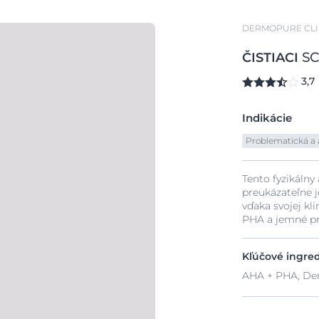
DERMOPURE CLI
ČISTIACI
SC
3,7
Indikácie
Problematická a 
Tento fyzikáln
preukázateľne 
vďaka svojej k
PHA a jemné pr
Kľúčové ingre
AHA + PHA, De