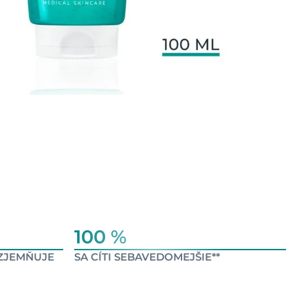
100 %
 ZJEMŇUJE
SA CÍTI SEBAVEDOMEJŠIE**