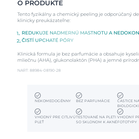
O PRODUKTE
Tento fyzikálny a chemický peeling je odporúčaný 
klinicky preukázateľne:
REDUKUJE NADMERNÚ MASTNOTU A NEDOKON
ČISTÍ UPCHATÉ PÓRY
Klinická formula je bez parfumácie a obsahuje kysel
mliečnu (AHA), glukonolaktón (PHA) a jemné prírodn
NART: 88984-08190-28
NEKOMEDOGÉNNY
BEZ PARFUMÁCIE
ČASTICE N
BIOLOGICK
VHODNÝ PRE CITLIVÚ
TESTOVANÉ NA PLETI
VHODNÝ PR
PLEŤ
SO SKLONOM K AKNÉ
FOTOTYPY