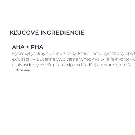
KĽÚČOVÉ INGREDIENCIE
AHA + PHA
Hydroxykyseliny sú silné zložky, ktoré môžu výrazne vylepši
exfoliácii. V Eucerine využívame výhody AHA (alfa-hydroxyk
(polyhydroxykyselín) na podporu hladšej a rovnomernejšej p
Zistite viac