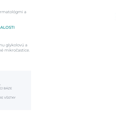
dermatológmi a
ALOSTI
inu glykolovú a
é mikročastice.
A
EJ BÁZE
E VŠETKY