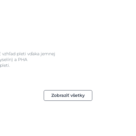
ť vzhľad pleti vďaka jemnej
yselín) a PHA
leti.
Zobraziť všetky