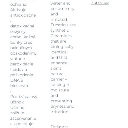
water and
Zistite viac
ochrana:
become dry
Aktivuje
and
antioxidačné
irritated.
a
Eucerin uses
detoxikačné
synthetic
enzýmy,
Ceramides
chráni kožné
that are
bunky pred
biologically-
oxidačným
identical
poškodením,
and that
vrátane
enhance
peroxidácie
skin’s
lipidov a
natural
poškodenia
barrier –
DNA a
locking in
bielkovín.
moisture
•
and
Protizápalový
preventing
účinok:
dryness and
Účinne
irritation.
znižuje
začervenanie
a upokojuje
Zistite viac