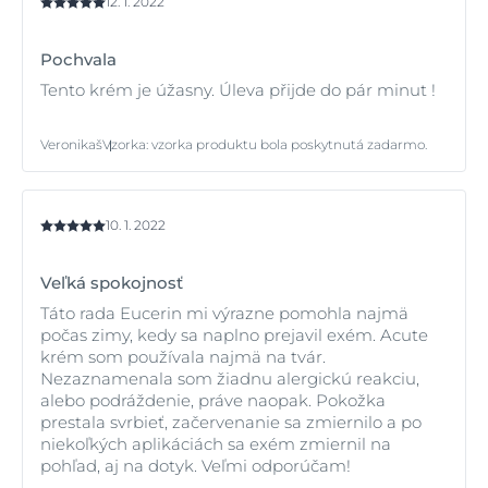
12. 1. 2022
Pochvala
Tento krém je úžasny. Úleva přijde do pár minut !
Veronikaš
Vzorka
:
vzorka produktu bola poskytnutá zadarmo.
10. 1. 2022
Veľká spokojnosť
Táto rada Eucerin mi výrazne pomohla najmä
počas zimy, kedy sa naplno prejavil exém. Acute
krém som používala najmä na tvár.
Nezaznamenala som žiadnu alergickú reakciu,
alebo podráždenie, práve naopak. Pokožka
prestala svrbieť, začervenanie sa zmiernilo a po
niekoľkých aplikáciách sa exém zmiernil na
pohľad, aj na dotyk. Veľmi odporúčam!