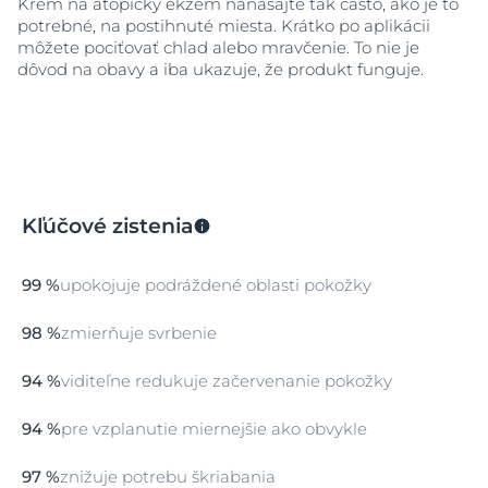
Krém na atopický ekzém nanášajte tak často, ako je to
potrebné, na postihnuté miesta. Krátko po aplikácii
môžete pociťovať chlad alebo mravčenie. To nie je
dôvod na obavy a iba ukazuje, že produkt funguje.
Kľúčové zistenia
99 %
upokojuje podráždené oblasti pokožky
98 %
zmierňuje svrbenie
94 %
viditeľne redukuje začervenanie pokožky
94 %
pre vzplanutie miernejšie ako obvykle
97 %
znižuje potrebu škriabania