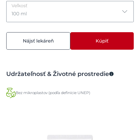
Veľkosť
100 ml
40 ml
Nájsť lekáreň
Kúpiť
100 ml
Udržateľnosť & Životné prostredie
Bez mikroplastov (podľa definície UNEP)