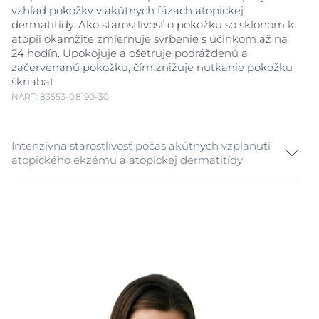
vzhľad pokožky v akútnych fázach atopickej
dermatitídy. Ako starostlivosť o pokožku so sklonom k ​​
atopii okamžite zmierňuje svrbenie s účinkom až na
24 hodín. Upokojuje a ošetruje podráždenú a
začervenanú pokožku, čím znižuje nutkanie pokožku
škriabať.
NART: 83553-08190-30
Intenzívna starostlivosť počas akútnych vzplanutí
atopického ekzému a atopickej dermatitídy
Atopická pokožka je suchá, dráždivá a svrbí. Toto
svrbenie núti ku škriabaniu, ktoré spúšťa cyklus
svrbenie-škriabanie. Príznaky sa zhoršujú a môžu
narúšať
kvalitu spánku
a mať negatívny dopad na
kvalitu života.
Eucerin AtopiControl Acute krém
bol vyvinutý
špeciálne tak, aby poskytoval upokojenie a intenzívnu
starostlivosť pokožke počas akútneho
vzplanutia