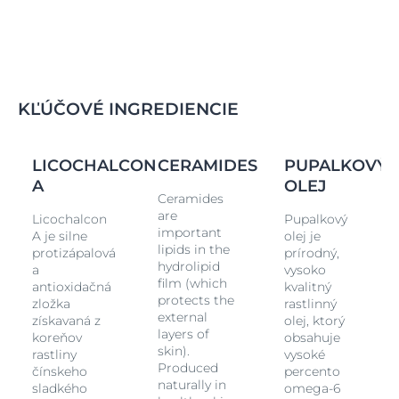
KĽÚČOVÉ INGREDIENCIE
Ý
LICOCHALCON
CERAMIDES
PUPALKOVÝ
A
OLEJ
Ceramides
are
Licochalcon
Pupalkový
important
A je silne
olej je
lipids in the
protizápalová
prírodný,
hydrolipid
a
vysoko
film (which
antioxidačná
kvalitný
protects the
zložka
rastlinný
external
získavaná z
olej, ktorý
layers of
koreňov
obsahuje
skin).
rastliny
vysoké
Produced
čínskeho
percento
naturally in
sladkého
omega-6