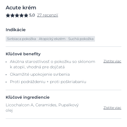
Acute
krém
5,0
27 recenzií
Indikácie
Svrbiaca pokožka
Atopický ekzém
Suchá pokožka
Kľúčové benefity
Akútna starostlivosť o pokožku so sklonom
Zistite viac
k ​​atopii, vhodná pre dojčatá
Okamžité upokojenie svrbenia
Proti podráždeniu + proti poškriabaniu
Kľúčové ingrediencie
Licochalcon A, Ceramides, Pupalkový
Zistite viac
olej