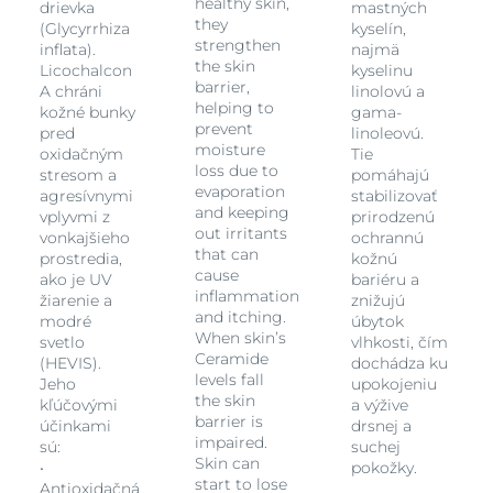
healthy skin,
drievka
mastných
they
(Glycyrrhiza
kyselín,
strengthen
inflata).
najmä
the skin
Licochalcon
kyselinu
barrier,
A chráni
linolovú a
helping to
kožné bunky
gama-
prevent
pred
linoleovú.
moisture
oxidačným
Tie
loss due to
stresom a
pomáhajú
evaporation
agresívnymi
stabilizovať
and keeping
vplyvmi z
prirodzenú
out irritants
vonkajšieho
ochrannú
that can
prostredia,
kožnú
cause
ako je UV
bariéru a
inflammation
žiarenie a
znižujú
and itching.
modré
úbytok
When skin’s
svetlo
vlhkosti, čím
Ceramide
(HEVIS).
dochádza ku
levels fall
Jeho
upokojeniu
the skin
kľúčovými
a výžive
barrier is
účinkami
drsnej a
impaired.
sú:
suchej
Skin can
•
pokožky.
start to lose
Antioxidačná