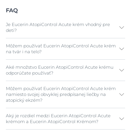
FAQ
Je Eucerin AtopiControl Acute krém vhodný pre
deti?
Môžem používať Eucerin AtopiControl Acute krém
Áno, ak má vaše dieťa tri mesiace alebo viac.
na tvár i na telo?
Aké množstvo Eucerin AtopiControl Acute krému
Áno. Krém možno používať ľubovoľne na ktorúkoľvek
odporúčate používať?
časť tela, kde nastalo akútne vzplanutie atopickej
dermatitídy.
Môžem používať Eucerin AtopiControl Acute krém
Mali by ste používať toľko, koľko potrebujete pre
namiesto svojej obvyklej predpísanej liečby na
upokojenie pokožky a zmiernenie pocitu svrbenia.
atopický ekzém?
Produkt môžete používať podľa vašich potrieb.
Aký je rozdiel medzi Eucerin AtopiControl Acute
Eucerin AtopiControl Acute krém nie je farmaceutický
krémom a Eucerin AtopiControl Krémom?
výrobok a nie je určený na náhradu takých výrobkov.
Eucerin AtopiControl Acute krém účinne pôsobí spolu