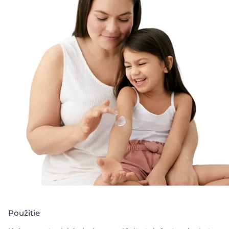
atopickej dermatitídy a atopického ekzému. Krém
obsahuje jedinečný komplex aktívnych zložiek –
upokojujúci licochalcon A, antibakteriálny dekandiol a
menthoxypropanediol (MPD) upokojujúci svrbenia
vďaka chladivému účinku. Tento komplex, v
kombinácii s vysokou koncentráciou ceramidov,
posilňuje kožnú bariéru, zmierňuje suchosť a
upokojuje od svrbenia na zmyslovej úrovni, čím
znižuje nutkanie škriabať pokožku.
Tento krém určený pre akútne
vzplanutia
atopickej
dermatitídy a atopického ekzému neobsahuje
parfumáciu a možno ho použiť tak často, ako
potrebujete na postihnuté miesta. Preukázateľne
zlepšuje
kvalitu spánku
a kvalitu života pacientov s
atopickým
ekzémom
. Vhodný pre dospelých, deti a
dojčatá od štyroch týždňov veku.
Prečítajte si viac o
atopickej dermatitíde u detí
a
atopickom ekzéme u novorodencov
.
Použitie