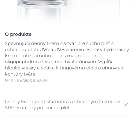
O produkte
Spevňujúci denný krém na tvár pre suchú pleť s
ochranou proti UVA a UVB žiareniu. Bohatý hydratačný
krém proti starnutiu pleti s magnololom,
oligopeptidmi a kyselinou hyalurónovou. Vypĺňa
hlboké vrásky a vďaka liftingovému efektu obnovuje
kontúry tváre.
NART: 89758-08190-04
Denný krém proti starnutiu s ochranným faktorom
SPF 15 určený pre suchú pleť
Pokožka postupom času stráca objem a pevnosť:
kontúry tváre sú menej definované a jej rysy sa