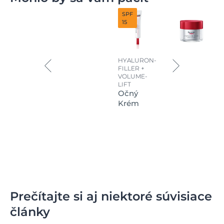
SPF
15
HYALURON-
FILLER +
VOLUME-
LIFT
Očný
Krém
Prečítajte si aj niektoré súvisiace
články