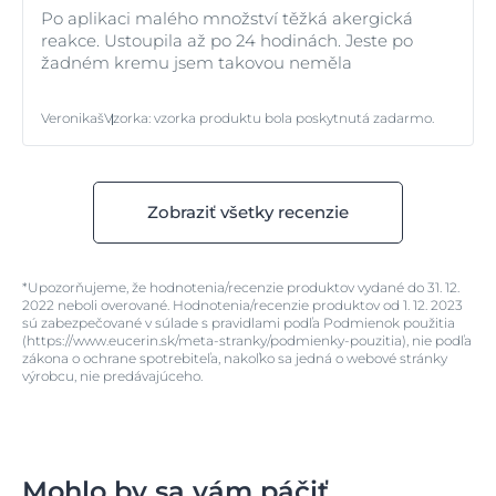
Po aplikaci malého množství těžká akergická
reakce. Ustoupila až po 24 hodinách. Jeste po
žadném kremu jsem takovou neměla
Veronikaš
Vzorka
:
vzorka produktu bola poskytnutá zadarmo.
Zobraziť všetky recenzie
*Upozorňujeme, že hodnotenia/recenzie produktov vydané do 31. 12.
2022 neboli overované. Hodnotenia/recenzie produktov od 1. 12. 2023
sú zabezpečované v súlade s pravidlami podľa Podmienok použitia
(https://www.eucerin.sk/meta-stranky/podmienky-pouzitia), nie podľa
zákona o ochrane spotrebiteľa, nakoľko sa jedná o webové stránky
výrobcu, nie predávajúceho.
Mohlo by sa vám páčiť