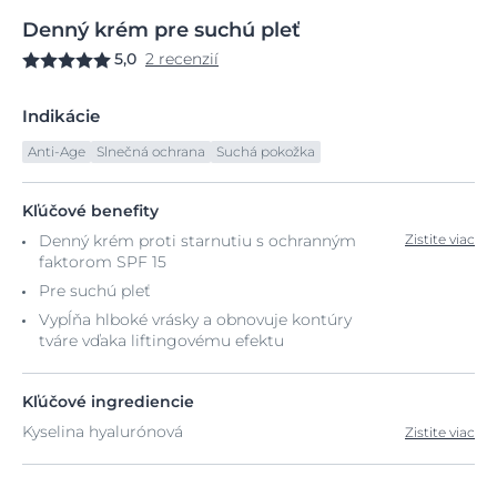
Denný
krém
pre suchú pleť
5,0
2 recenzií
Indikácie
Anti-Age
Slnečná ochrana
Suchá pokožka
Kľúčové benefity
Denný krém proti starnutiu s ochranným
Zistite viac
faktorom SPF 15
Pre suchú pleť
Vypĺňa hlboké vrásky a obnovuje kontúry
tváre vďaka liftingovému efektu
Kľúčové ingrediencie
Kyselina hyalurónová
Zistite viac