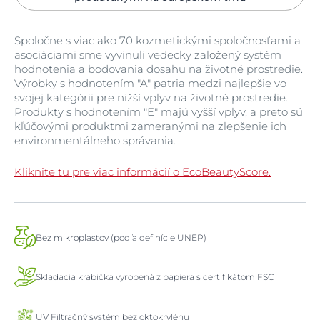
Spoločne s viac ako 70 kozmetickými spoločnosťami a
asociáciami sme vyvinuli vedecky založený systém
hodnotenia a bodovania dosahu na životné prostredie.
Výrobky s hodnotením "A" patria medzi najlepšie vo
svojej kategórii pre nižší vplyv na životné prostredie.
Produkty s hodnotením "E" majú vyšší vplyv, a preto sú
kľúčovými produktmi zameranými na zlepšenie ich
environmentálneho správania.
Kliknite tu pre viac informácií o EcoBeautyScore.
Bez mikroplastov (podľa definície UNEP)
Skladacia krabička vyrobená z papiera s certifikátom FSC
UV Filtračný systém bez oktokrylénu