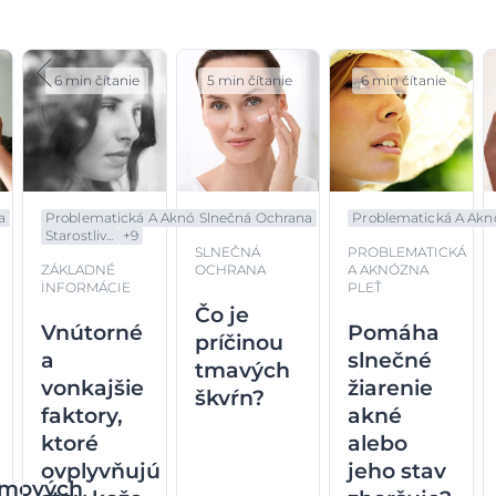
6 min čítanie
5 min čítanie
6 min čítanie
a
Problematická A Aknó...
Slnečná Ochrana
Problematická A Aknó.
Starostliv...
+
9
SLNEČNÁ
PROBLEMATICKÁ
ZÁKLADNÉ
OCHRANA
A AKNÓZNA
INFORMÁCIE
PLEŤ
Čo je
Vnútorné
Pomáha
príčinou
a
slnečné
tmavých
vonkajšie
žiarenie
škvŕn?
faktory,
akné
ktoré
alebo
ovplyvňujú
jeho stav
mových