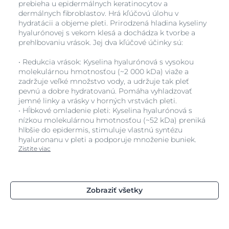
prebieha u epidermálnych keratinocytov a
dermálnych fibroblastov. Hrá kľúčovú úlohu v
hydratácii a objeme pleti. Prirodzená hladina kyseliny
hyalurónovej s vekom klesá a dochádza k tvorbe a
prehlbovaniu vrások. Jej dva kľúčové účinky sú:
• Redukcia vrások: Kyselina hyalurónová s vysokou
molekulárnou hmotnosťou (~2 000 kDa) viaže a
zadržuje veľké množstvo vody, a udržuje tak pleť
pevnú a dobre hydratovanú. Pomáha vyhladzovať
jemné linky a vrásky v horných vrstvách pleti.
• Hĺbkové omladenie pleti: Kyselina hyalurónová s
nízkou molekulárnou hmotnosťou (~52 kDa) preniká
hlbšie do epidermis, stimuluje vlastnú syntézu
hyaluronanu v pleti a podporuje množenie buniek.
Zistite viac
Zobraziť všetky