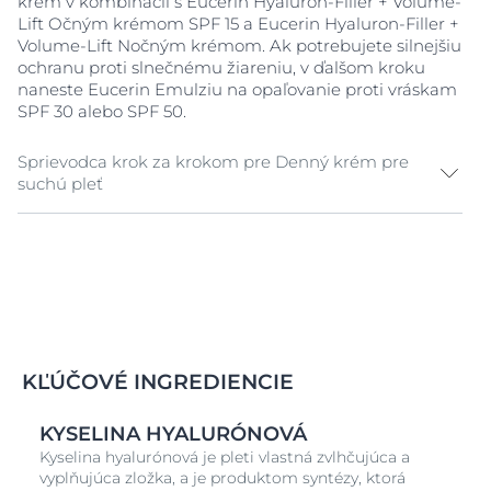
krém v kombinácii s Eucerin Hyaluron-Filler + Volume-
Lift Očným krémom SPF 15 a Eucerin Hyaluron-Filler +
Volume-Lift Nočným krémom. Ak potrebujete silnejšiu
ochranu proti slnečnému žiareniu, v ďalšom kroku
naneste Eucerin Emulziu na opaľovanie proti vráskam
SPF 30 alebo SPF 50.
Sprievodca krok za krokom pre Denný krém pre
suchú pleť
Nanášajte ráno na dôkladne vyčistenú pleť na tvári,
krku a výstrihu.
Jemne vmasírujte pevnými pohybmi smerom nahor.
KĽÚČOVÉ INGREDIENCIE
Pred nanesením make-upu počkajte päť až desať
minút, kým sa krém nevstrebe.
KYSELINA HYALURÓNOVÁ
Kyselina hyalurónová je pleti vlastná zvlhčujúca a
vyplňujúca zložka, a je produktom syntézy, ktorá