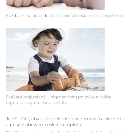
Každá vrstva kože dojčiat je oveľa tenšia než u dospelého.
Dojčatá majú slabšiu pigmentáciu pokožky a ťažšie
regulujú svoju telesnú teplotu.
Je dôležité, aby si dospelí toto uvedomovali a sledovali
a prispôsobovali im okolitú teplotu.