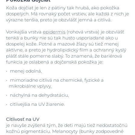
Koža dojčiat je len z pätiny tak hrubá, ako pokožka
dospelých. Má rovnaký počet vrstiev, ale každá z nich je
výrazne tenšia, preto je obzvlášť jemná a citlivá.
Vonkajšia vrstva
epidermis
(rohová vrstva) je obzvlášť
tenká a bunky nie sú tak husto usporiadané ako u
dospelej kože. Potné a mazové žľazy sú tiež menej
aktívne, a preto je hydrolipidický film a ochranný kyslý
plášť stále pomerne slabý. To znamená, že bariérová
funkcia je oslabená a dojčenská pokožka je:
menej odolná,
mimoriadne citlivá na chemické, fyzické a
mikrobiálne vplyvy,
náchylná na dehydratáciu,
citlivejšia na UV žiarenie.
Citlivosť na UV
je navyše zvýšená tým, že deti majú tiež nedostatočnú
kožnú pigmentáciu. Melanocyty (bunky zodpovedné