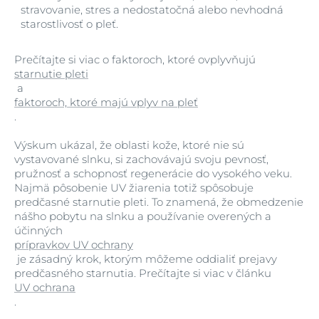
stravovanie, stres a nedostatočná alebo nevhodná
starostlivosť o pleť.
Prečítajte si viac o faktoroch, ktoré ovplyvňujú
starnutie pleti
a
faktoroch, ktoré majú vplyv na pleť
.
Výskum ukázal, že oblasti kože, ktoré nie sú
vystavované slnku, si zachovávajú svoju pevnosť,
pružnosť a schopnosť regenerácie do vysokého veku.
Najmä pôsobenie UV žiarenia totiž spôsobuje
predčasné starnutie pleti. To znamená, že obmedzenie
nášho pobytu na slnku a používanie overených a
účinných
prípravkov UV ochrany
je zásadný krok, ktorým môžeme oddialiť prejavy
predčasného starnutia. Prečítajte si viac v článku
UV ochrana
.