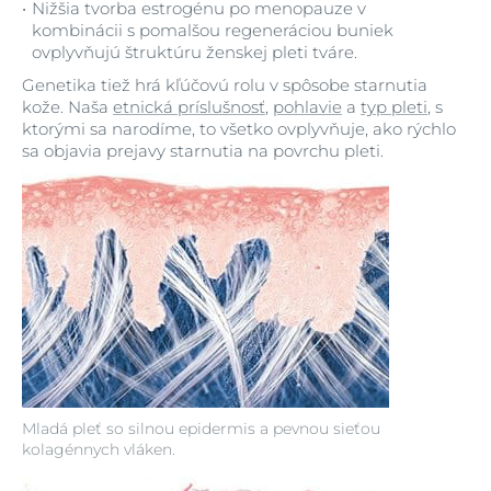
Nižšia tvorba estrogénu po menopauze v
kombinácii s pomalšou regeneráciou buniek
ovplyvňujú štruktúru ženskej pleti tváre.
Genetika tiež hrá kľúčovú rolu v spôsobe starnutia
kože. Naša
etnická príslušnosť
,
pohlavie
a
typ pleti
, s
ktorými sa narodíme, to všetko ovplyvňuje, ako rýchlo
sa objavia prejavy starnutia na povrchu pleti.
Mladá pleť so silnou epidermis a pevnou sieťou
kolagénnych vláken.