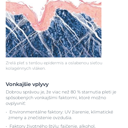
Zrelá pleť s tenšou epidermis a oslabenou sieťou
kolagénnych vláken.
Vonkajšie vplyvy
Dobrou správou je, že viac než 80 % starnutia pleti je
spôsobených vonkajšími faktormi, ktoré možno
ovplyvniť:
Environmentálne faktory: UV žiarenie, klimatické
zmeny a znečistenie ovzdušia.
Faktory životného štýlu: fajčenie, alkohol,