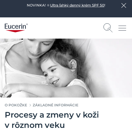
NOVINKA! 🔆
Ultra ľahký denný krém SPF 50
!
O POKOŽKE
ZÁKLADNÉ INFORMÁCIE
Procesy a zmeny v koži
v rôznom veku