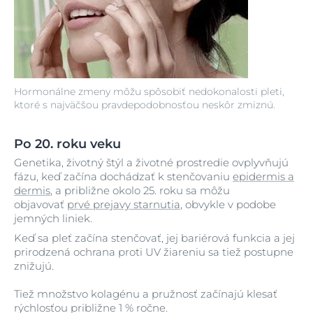
Hormonálne zmeny môžu spôsobiť nedokonalosti pleti,
ktoré s najväčšou pravdepodobnosťou neskôr zmiznú.
Po 20. roku veku
Genetika, životný štýl a životné prostredie ovplyvňujú
fázu, keď začína dochádzať k stenčovaniu
epidermis a
dermis
, a približne okolo 25. roku sa môžu
objavovať
prvé prejavy starnutia
, obvykle v podobe
jemných liniek.
Keď sa pleť začína stenčovať, jej bariérová funkcia a jej
prirodzená ochrana proti UV žiareniu sa tiež postupne
znižujú.
Tiež množstvo kolagénu a pružnosť začínajú klesať
rýchlosťou približne 1 % ročne.