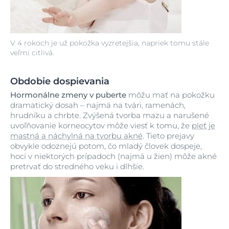
V 4 rokoch je už pokožka vyzretejšia, napriek tomu stále
veľmi citlivá.
Obdobie dospievania
Hormonálne zmeny v puberte
môžu mať na pokožku
dramatický dosah – najmä na tvári, ramenách,
hrudníku a chrbte. Zvýšená tvorba mazu a narušené
uvoľňovanie korneocytov môže viesť k tomu, že
pleť je
mastná a náchylná na tvorbu akné
. Tieto prejavy
obvykle odoznejú potom, čo mladý človek dospeje,
hoci v niektorých prípadoch (najmä u žien) môže akné
pretrvať do stredného veku i dlhšie.