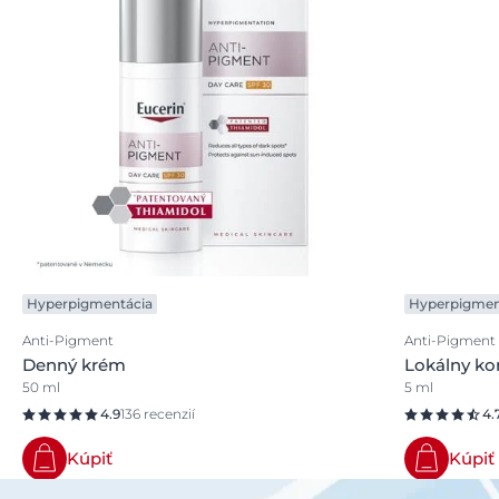
Hyperpigmentácia
Hyperpigmen
Anti-Pigment
Anti-Pigment
Denný krém
Lokálny ko
50 ml
5 ml
4.9
136 recenzií
4.
Kúpiť
Kúpiť