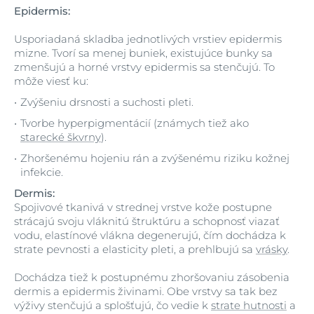
Epidermis:
Usporiadaná skladba jednotlivých vrstiev epidermis
mizne. Tvorí sa menej buniek, existujúce bunky sa
zmenšujú a horné vrstvy epidermis sa stenčujú. To
môže viesť ku:
Zvýšeniu drsnosti a suchosti pleti.
Tvorbe hyperpigmentácií (známych tiež ako
starecké škvrny
).
Zhoršenému hojeniu rán a zvýšenému riziku kožnej
infekcie.
Dermis:
Spojivové tkanivá v strednej vrstve kože postupne
strácajú svoju vláknitú štruktúru a schopnosť viazať
vodu, elastínové vlákna degenerujú, čím dochádza k
strate pevnosti a elasticity pleti, a prehlbujú sa
vrásky
.
Dochádza tiež k postupnému zhoršovaniu zásobenia
dermis a epidermis živinami. Obe vrstvy sa tak bez
výživy stenčujú a splošťujú, čo vedie k
strate hutnosti
a