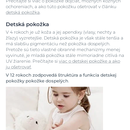
Prečítajte si viac o pokožke dojčiat, možných kožných
ochoreniach, a ako túto pokožku ošetrovať v článku
detská pokožka
.
Detská pokožka
V 4 rokoch je už koža a jej apendixy (vlasy, nechty a
žľazy) vyzretejšie. Detská pokožka je však stále tenšia a
má slabšiu pigmentáciu než pokožka dospelých.
Pretože sú tieto vlastné obranné mechanizmy menej
vyvinuté, je mladá pokožka stále mimoriadne citlivá na
UV žiarenie. Prečítajte si
viac o detskej pokožke a ako
ju ošetrovať
.
V 12 rokoch zodpovedá štruktúra a funkcia detskej
pokožky pokožke dospelých
.