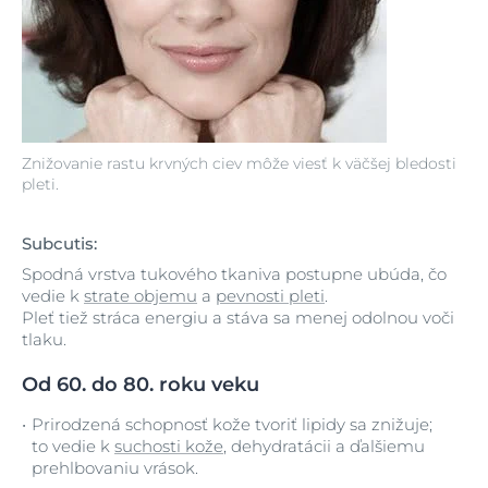
Znižovanie rastu krvných ciev môže viesť k väčšej bledosti
pleti.
Subcutis:
Spodná vrstva tukového tkaniva postupne ubúda, čo
vedie k
strate objemu
a
pevnosti pleti
.
Pleť tiež stráca energiu a stáva sa menej odolnou voči
tlaku.
Od 60. do 80. roku veku
Prirodzená schopnosť kože tvoriť lipidy sa znižuje;
to vedie k
suchosti kože
, dehydratácii a ďalšiemu
prehlbovaniu vrások.