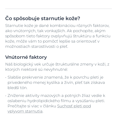
Čo spôsobuje starnutie kože?
Starnutie kože je dané kombináciou rôznych faktorov,
ako vnútorných, tak vonkajších. Ak pochopíte, akým
spôsobom tieto faktory ovplyvňujú štruktúru a funkciu
kože, môže vám to pomôcť lepšie sa orientovať v
možnostiach starostlivosti o pleť.
Vnútorné faktory
Náš biologický vek určuje štrukturálne zmeny v koži, z
ktorých niektoré sú nevyhnutné:
Slabšie prekrvenie znamená, že k povrchu pleti je
privedeného menej kyslíka a živín, pleť tak získava
bledší tón.
Zníženie aktivity mazových a potných žliaz vedie k
oslabeniu hydrolipidického filmu a vysúšaniu pleti.
Prečítajte si viac v článku
Suchosť pleti pod
vplyvom starnutia
.