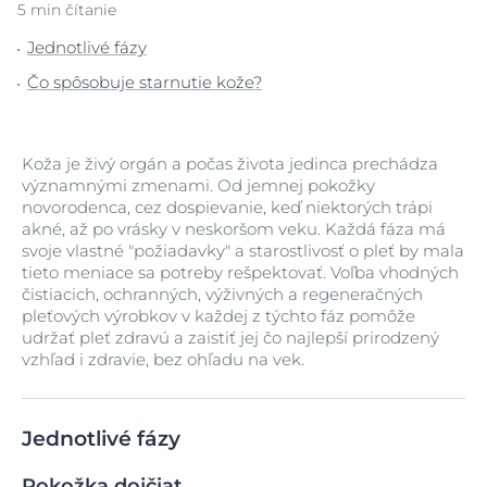
5 min čítanie
Jednotlivé fázy
Čo spôsobuje starnutie kože?
Koža je živý orgán a počas života jedinca prechádza
významnými zmenami. Od jemnej pokožky
novorodenca, cez dospievanie, keď niektorých trápi
akné, až po vrásky v neskoršom veku. Každá fáza má
svoje vlastné "požiadavky" a starostlivosť o pleť by mala
tieto meniace sa potreby rešpektovať. Voľba vhodných
čistiacich, ochranných, výživných a regeneračných
pleťových výrobkov v každej z týchto fáz pomôže
udržať pleť zdravú a zaistiť jej čo najlepší prirodzený
vzhľad i zdravie, bez ohľadu na vek.
Jednotlivé fázy
Pokožka dojčiat