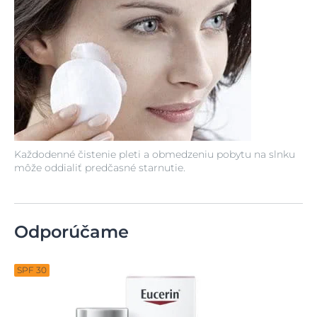
Každodenné čistenie pleti a obmedzeniu pobytu na slnku
môže oddialiť predčasné starnutie.
Odporúčame
SPF 30