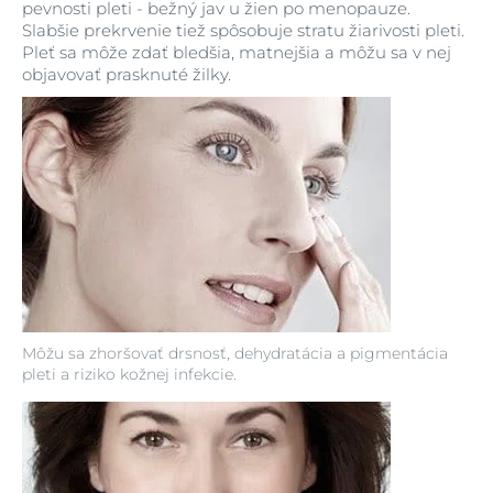
pevnosti pleti - bežný jav u žien po menopauze.
Slabšie prekrvenie tiež spôsobuje stratu žiarivosti pleti.
Pleť sa môže zdať bledšia, matnejšia a môžu sa v nej
objavovať prasknuté žilky.
Môžu sa zhoršovať drsnosť, dehydratácia a pigmentácia
pleti a riziko kožnej infekcie.