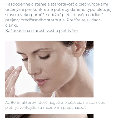
Každodenné čistenie a starostlivosť o pleť výrobkami
určenými pre konkrétne potreby daného typu pleti, jej
stavu a veku pomôže udržať pleť zdravú a oddialiť
prejavy predčasného starnutia. Prečítajte si viac v
článku
Každodenná starostlivosť o pleť tváre
.
Až 80 % faktorov, ktoré negatívne pôsobia na starnutie
pleti, je vonkajších a možno im predchádzať.