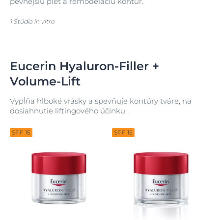
pevnejšiu pleť a remodeláciu kontúr.
1 Štúdia in vitro
Eucerin Hyaluron-Filler +
Volume-Lift
Vypĺňa hlboké vrásky a spevňuje kontúry tváre, na
dosiahnutie liftingového účinku.
SPF 15
SPF 15