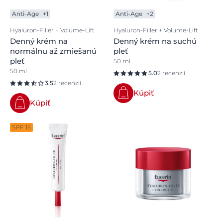
Anti-Age
+1
Anti-Age
+2
Hyaluron-Filler + Volume-Lift
Hyaluron-Filler + Volume-Lift
Denný krém na
Denný krém na suchú
normálnu až zmiešanú
pleť
pleť
50 ml
50 ml
5.0
2 recenzií
3.5
2 recenzií
Kúpiť
Kúpiť
SPF 15