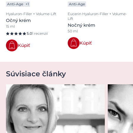
Anti-Age
+1
Anti-Age
Hyaluron-Filler + Volume-Lift
Eucerin Hyaluron-Filler + Volume-
Lift
Očný krém
Nočný krém
15 ml
50 ml
5.0
1 recenzií
Kúpiť
Kúpiť
Súvisiace články