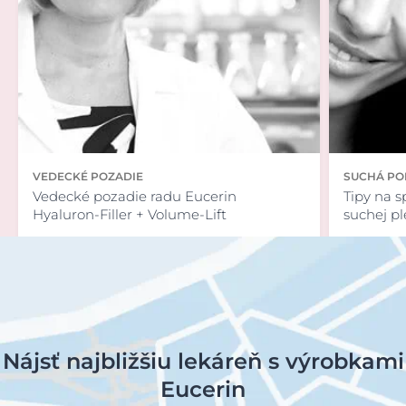
VEDECKÉ POZADIE
SUCHÁ PO
Vedecké pozadie radu Eucerin
Tipy na 
Hyaluron-Filler + Volume-Lift
suchej pl
Nájsť najbližšiu lekáreň s výrobkami
Eucerin