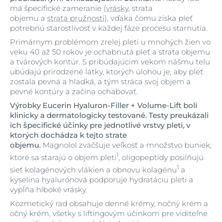
má špecifické zameranie (
vrásky
, strata
objemu a
strata pružnosti
), vďaka čomu získa pleť
potrebnú starostlivosť v každej fáze procesu starnutia.
Primárnym problémom zrelej pleti u mnohých žien vo
veku 40 až 50 rokov je ochabnutá pleť a strata objemu
a tvárových kontúr. S pribúdajúcim vekom nášmu telu
ubúdajú prirodzené látky, ktorých úlohou je, aby pleť
zostala pevná a hladká, a tým stráca svoj objem a
pevné kontúry a začína ochabovať.
Výrobky Eucerin Hyaluron-Filler + Volume-Lift boli
klinicky a dermatologicky testované. Testy preukázali
ich špecifické účinky pre jednotlivé vrstvy pleti, v
ktorých dochádza k tejto strate
objemu.
Magnolol zväčšuje veľkosť a množstvo buniek,
1
ktoré sa starajú o objem pleti
, oligopeptidy posilňujú
1
sieť kolagénových vlákien a obnovu kolagénu
a
kyselina hyalurónová podporuje hydratáciu pleti a
vypĺňa hlboké vrásky.
Kozmetický rad obsahuje denné krémy, nočný krém a
očný krém, všetky s liftingovým účinkom pre viditeľne