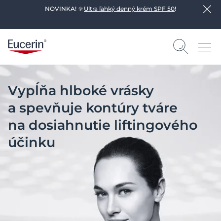
NOVINKA! 🔆
Ultra ľahký denný krém SPF 50
!
Vypĺňa hlboké vrásky
a spevňuje kontúry tváre
na dosiahnutie liftingového
účinku