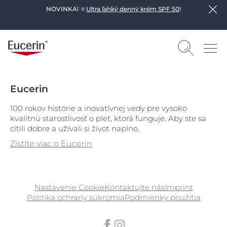
NOVINKA! 🔆
Ultra ľahký denný krém SPF 50
!
Eucerin
100 rokov histórie a inovatívnej vedy pre vysoko
kvalitnú starostlivosť o pleť, ktorá funguje. Aby ste sa
cítili dobre a užívali si život naplno.
Zistite viac o Eucerin
Nastavenie Cookie
Kontaktujte nás
Imprint
Politika ochrany súkromia
Podmienky použitia