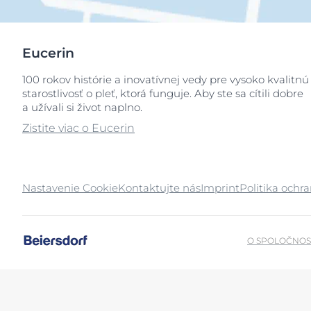
Eucerin
100 rokov histórie a inovatívnej vedy pre vysoko kvalitnú
starostlivosť o pleť, ktorá funguje. Aby ste sa cítili dobre
a užívali si život naplno.
Zistite viac o Eucerin
Nastavenie Cookie
Kontaktujte nás
Imprint
Politika ochr
O SPOLOČNOS