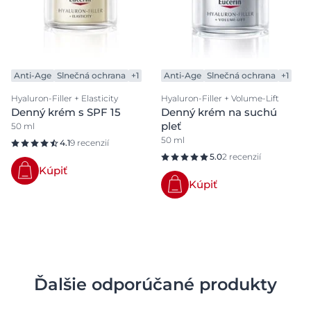
Anti-Age
Slnečná ochrana
+1
Anti-Age
Slnečná ochrana
+1
Hyaluron-Filler + Elasticity
Hyaluron-Filler + Volume-Lift
Denný krém s SPF 15
Denný krém na suchú
pleť
50 ml
50 ml
4.1
9 recenzií
5.0
2 recenzií
Kúpiť
Kúpiť
Ďalšie odporúčané produkty