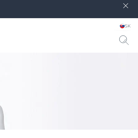
SK
Zvoľte jazyk & krajinu