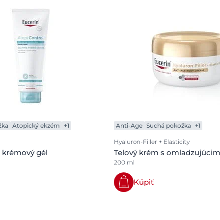
žka
Atopický ekzém
+1
Anti-Age
Suchá pokožka
+1
Hyaluron-Filler + Elasticity
 krémový gél
Telový krém s omladzujúci
200 ml
Kúpiť