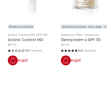
Slnečná ochrana
Slnečná ochrana
Anti-Age
+1
Actinic Control MD SPF 100
Hyaluron-Filler + Elasticity
Actinic Control MD
Denný krém s SPF 30
80 ml
50 ml
1.0
1 recenzií
5.0
1 recenzií
Kúpiť
Kúpiť