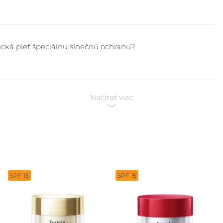
Starostlivost o nohy
Starostlivosť o pery
Zobraziť všetky
Starostlivosť o pleť tváre
produkty
cká pleť špeciálnu slnečnú ochranu?
Starostlivosť o pokožku tela
Telové mlieka
Načítať viac
SPF 15
SPF 15