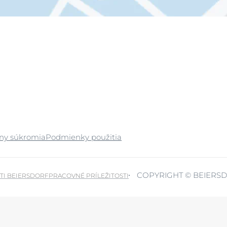
any súkromia
Podmienky použitia
COPYRIGHT © BEIERSD
TI BEIERSDORF
PRACOVNÉ PRÍLEŽITOSTI