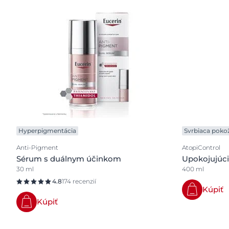
Hyperpigmentácia
Svrbiaca poko
Anti-Pigment
AtopiControl
Sérum s duálnym účinkom
Upokojujúci
30 ml
400 ml
4.8
174 recenzií
Kúpiť
Kúpiť