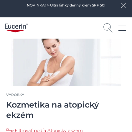
NOVINKA! 🔆
Ultra ľahký denný krém SPF 50
!
VÝROBKY
Kozmetika na atopický
ekzém
Filtrovať podľa Atopický ekzém