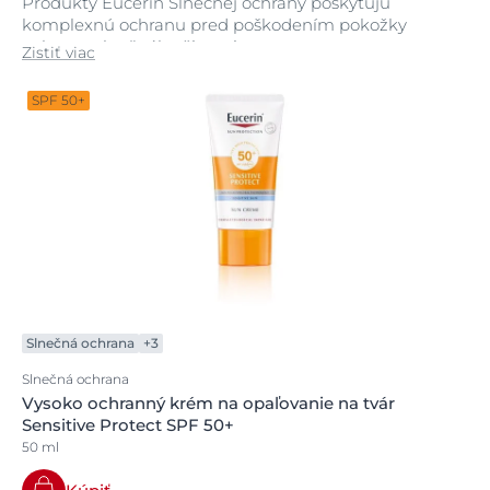
Produkty Eucerin Slnečnej ochrany poskytujú
komplexnú ochranu pred poškodením pokožky
vplyvom slnečného žiarenia.
Zistiť viac
SPF 50+
Slnečná ochrana
+3
Slnečná ochrana
Vysoko ochranný krém na opaľovanie na tvár
Sensitive Protect SPF 50+
50 ml