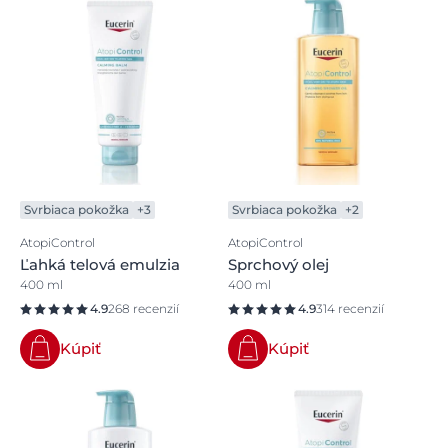
Svrbiaca pokožka
+3
Svrbiaca pokožka
+2
AtopiControl
AtopiControl
Ľahká telová emulzia
Sprchový olej
400 ml
400 ml
4.9
268 recenzií
4.9
314 recenzií
Kúpiť
Kúpiť