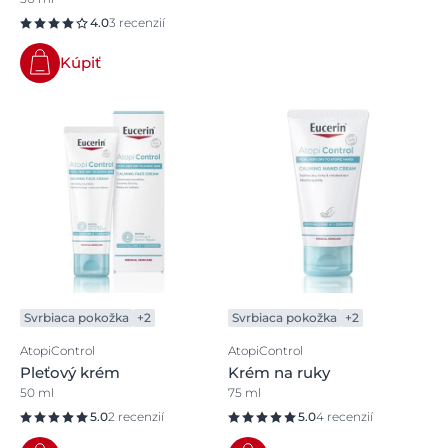
4.0
3 recenzií
Kúpiť
Svrbiaca pokožka
+2
Svrbiaca pokožka
+2
AtopiControl
AtopiControl
Pleťový krém
Krém na ruky
50 ml
75 ml
5.0
2 recenzií
5.0
4 recenzií