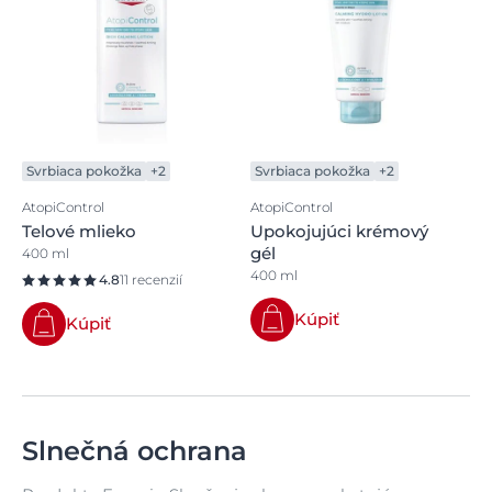
Svrbiaca pokožka
+2
Svrbiaca pokožka
+2
AtopiControl
AtopiControl
Telové mlieko
Upokojujúci krémový
gél
400 ml
400 ml
4.8
11 recenzií
Kúpiť
Kúpiť
Slnečná ochrana