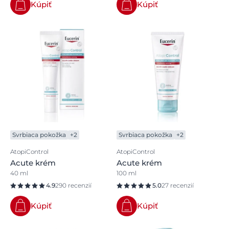
Kúpiť
Kúpiť
Svrbiaca pokožka
+2
Svrbiaca pokožka
+2
AtopiControl
AtopiControl
Acute krém
Acute krém
40 ml
100 ml
4.9
290 recenzií
5.0
27 recenzií
Kúpiť
Kúpiť