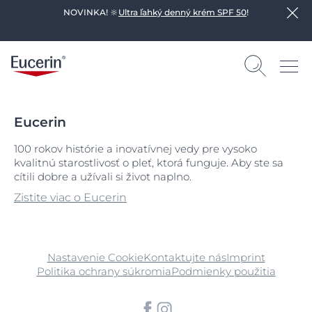
NOVINKA! 🔆
Ultra ľahký denný krém SPF 50
!
Eucerin
100 rokov histórie a inovatívnej vedy pre vysoko
kvalitnú starostlivosť o pleť, ktorá funguje. Aby ste sa
cítili dobre a užívali si život naplno.
Zistite viac o Eucerin
Nastavenie Cookie
Kontaktujte nás
Imprint
Politika ochrany súkromia
Podmienky použitia