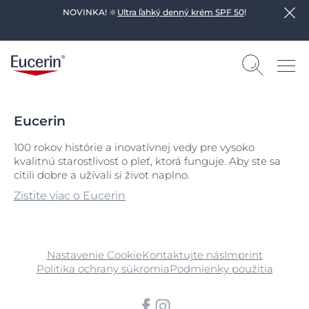
NOVINKA! 🔆
Ultra ľahký denný krém SPF 50
!
Eucerin
100 rokov histórie a inovatívnej vedy pre vysoko
kvalitnú starostlivosť o pleť, ktorá funguje. Aby ste sa
cítili dobre a užívali si život naplno.
Zistite viac o Eucerin
Nastavenie Cookie
Kontaktujte nás
Imprint
Politika ochrany súkromia
Podmienky použitia