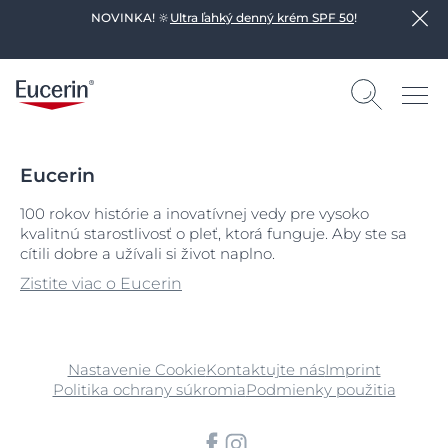
NOVINKA! 🔆
Ultra ľahký denný krém SPF 50
!
Eucerin
100 rokov histórie a inovatívnej vedy pre vysoko
kvalitnú starostlivosť o pleť, ktorá funguje. Aby ste sa
cítili dobre a užívali si život naplno.
Zistite viac o Eucerin
Nastavenie Cookie
Kontaktujte nás
Imprint
Politika ochrany súkromia
Podmienky použitia