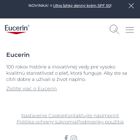
NOVINKA! 🔆
Ultra ľahký denný krém SPF 50
!
Eucerin
100 rokov histórie a inovatívnej vedy pre vysoko
kvalitnú starostlivosť o pleť, ktorá funguje. Aby ste sa
cítili dobre a užívali si život naplno.
Zistite viac o Eucerin
Nastavenie Cookie
Kontaktujte nás
Imprint
Politika ochrany súkromia
Podmienky použitia