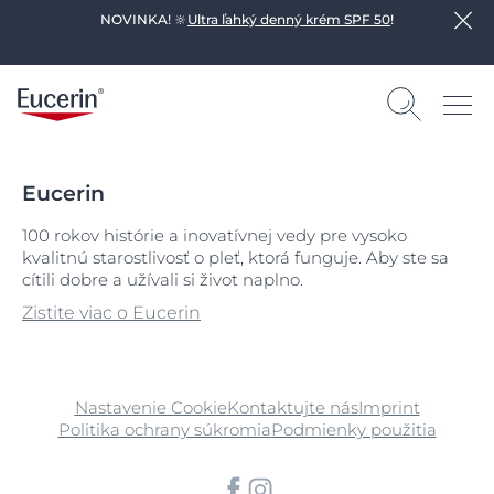
NOVINKA! 🔆
Ultra ľahký denný krém SPF 50
!
Eucerin
100 rokov histórie a inovatívnej vedy pre vysoko
kvalitnú starostlivosť o pleť, ktorá funguje. Aby ste sa
cítili dobre a užívali si život naplno.
Zistite viac o Eucerin
Nastavenie Cookie
Kontaktujte nás
Imprint
Politika ochrany súkromia
Podmienky použitia