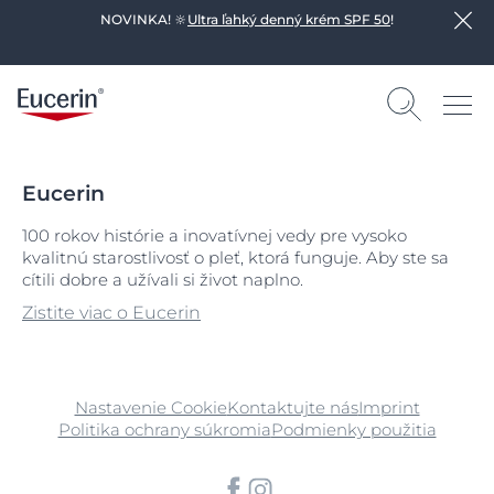
NOVINKA! 🔆
Ultra ľahký denný krém SPF 50
!
Eucerin
100 rokov histórie a inovatívnej vedy pre vysoko
kvalitnú starostlivosť o pleť, ktorá funguje. Aby ste sa
cítili dobre a užívali si život naplno.
Zistite viac o Eucerin
Nastavenie Cookie
Kontaktujte nás
Imprint
Politika ochrany súkromia
Podmienky použitia