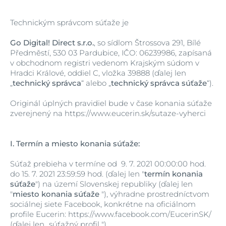
Technickým správcom súťaže je
Go Digital! Direct s.r.o.
, so sídlom Štrossova 291, Bílé
Předměstí, 530 03 Pardubice, IČO: 06239986, zapísaná
v obchodnom registri vedenom Krajským súdom v
Hradci Králové, oddiel C, vložka 39888 (ďalej len
„
technický správca
“ alebo „
technický správca súťaže
“).
Originál úplných pravidiel bude v čase konania súťaže
zverejnený na https://www.eucerin.sk/sutaze-vyherci
I.
Termín a miesto konania súťaže:
Súťaž prebieha v termíne od 9. 7. 2021 00:00:00 hod.
do 15. 7. 2021 23:59:59 hod. (ďalej len "
termín konania
súťaže
") na území Slovenskej republiky (ďalej len
"
miesto konania súťaže
"), výhradne prostredníctvom
sociálnej siete Facebook, konkrétne na oficiálnom
profile Eucerin: https://www.facebook.com/EucerinSK/
(ďalej len „súťažný profil ").