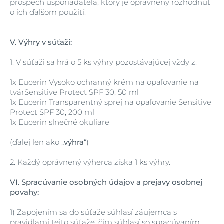
prospech usporiadateľa, ktorý je oprávnený rozhodnúť
o ich ďalšom použití.
V.
Výhry v súťaži:
1.
V súťaži sa hrá o 5 ks výhry pozostávajúcej vždy z:
1x Eucerin Vysoko ochranný krém na opaľovanie na
tvárSensitive Protect SPF 30, 50 ml
1x Eucerin Transparentný sprej na opaľovanie Sensitive
Protect SPF 30, 200 ml
1x Eucerin slnečné okuliare
(ďalej len ako „
výhra
“)
2.
Každý oprávnený výherca získa 1 ks výhry.
VI.
Spracúvanie osobných údajov a prejavy osobnej
povahy:
1)
Zapojením sa do súťaže súhlasí záujemca s
pravidlami tejto súťaže, čím súhlasí so spracúvaním