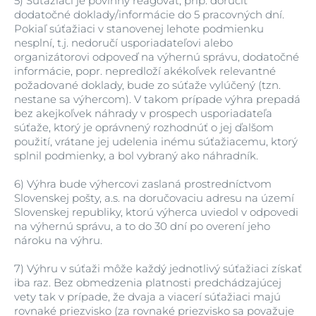
5)
Súťažiaci je povinný reagovať, príp. doručiť
dodatočné doklady/informácie do 5 pracovných dní.
Pokiaľ súťažiaci v stanovenej lehote podmienku
nesplní, t.j. nedoručí usporiadateľovi alebo
organizátorovi odpoveď na výhernú správu, dodatočné
informácie, popr. nepredloží akékoľvek relevantné
požadované doklady, bude zo súťaže vylúčený (tzn.
nestane sa výhercom). V takom prípade výhra prepadá
bez akejkoľvek náhrady v prospech usporiadateľa
súťaže, ktorý je oprávnený rozhodnúť o jej ďalšom
použití, vrátane jej udelenia inému súťažiacemu, ktorý
splnil podmienky, a bol vybraný ako náhradník.
6)
Výhra bude výhercovi zaslaná prostredníctvom
Slovenskej pošty, a.s. na doručovaciu adresu na území
Slovenskej republiky, ktorú výherca uviedol v odpovedi
na výhernú správu, a to do 30 dní po overení jeho
nároku na výhru.
7)
Výhru v súťaži môže každý jednotlivý súťažiaci získať
iba raz. Bez obmedzenia platnosti predchádzajúcej
vety tak v prípade, že dvaja a viacerí súťažiaci majú
rovnaké priezvisko (za rovnaké priezvisko sa považuje