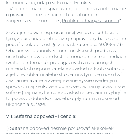
komunikácia, údaj o veku nad 16 rokov;
–
Viac informácií o spracúvaní, príjemcovi a informácie
o právach a možnostiach ich uplatnenia nájde
záujemca v dokumente „
Politika ochrany súkromia
“.
2)
Záujemcovia (resp. účastníci) výslovne súhlasia s
tým, že usporiadateľ súťaže je oprávnený bezodplatne
použiť v súlade s ust. § 12 a nasl. zákona č. 40/1964 Zb.,
Občiansky zákonník, v znení neskorších predpisov,
účastníkom uvedené krstné meno a mesto v médiách
(vrátane internetu), propagačných a reklamných
materiáloch usporiadateľa v súvislosti s touto súťažou
a jeho výrobkami alebo službami s tým, že môžu byť
zaznamenávané a zverejňované vyššie uvedeným
spôsobom aj zvukové a obrazové záznamy účastníkov
súťaže (najmä výhercu v súvislosti s čerpaním výhry), a
to počas obdobia končiaceho uplynutím 5 rokov od
ukončenia súťaže.
VII.
Súťažná odpoveď - licencia:
1)
Súťažná odpoveď nesmie porušovať akékoľvek