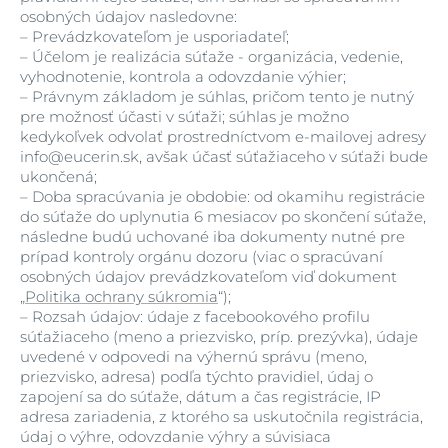
osobných údajov nasledovne:
–
Prevádzkovateľom je usporiadateľ;
–
Účelom je realizácia súťaže - organizácia, vedenie,
vyhodnotenie, kontrola a odovzdanie výhier;
–
Právnym základom je súhlas, pričom tento je nutný
pre možnosť účasti v súťaži; súhlas je možno
kedykoľvek odvolať prostredníctvom e-mailovej adresy
info@eucerin.sk, avšak účasť súťažiaceho v súťaži bude
ukončená;
–
Doba spracúvania je obdobie: od okamihu registrácie
do súťaže do uplynutia 6 mesiacov po skončení súťaže,
následne budú uchované iba dokumenty nutné pre
prípad kontroly orgánu dozoru (viac o spracúvaní
osobných údajov prevádzkovateľom viď dokument
„
Politika ochrany súkromia
“);
–
Rozsah údajov: údaje z facebookového profilu
súťažiaceho (meno a priezvisko, príp. prezývka), údaje
uvedené v odpovedi na výhernú správu (meno,
priezvisko, adresa) podľa týchto pravidiel, údaj o
zapojení sa do súťaže, dátum a čas registrácie, IP
adresa zariadenia, z ktorého sa uskutočnila registrácia,
údaj o výhre, odovzdanie výhry a súvisiaca