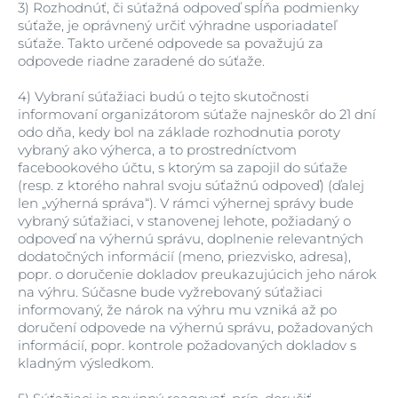
3)
Rozhodnúť, či súťažná odpoveď spĺňa podmienky
súťaže, je oprávnený určiť výhradne usporiadateľ
súťaže. Takto určené odpovede sa považujú za
odpovede riadne zaradené do súťaže.
4)
Vybraní súťažiaci budú o tejto skutočnosti
informovaní organizátorom súťaže najneskôr do 21 dní
odo dňa, kedy bol na základe rozhodnutia poroty
vybraný ako výherca, a to prostredníctvom
facebookového účtu, s ktorým sa zapojil do súťaže
(resp. z ktorého nahral svoju súťažnú odpoveď) (ďalej
len „výherná správa“). V rámci výhernej správy bude
vybraný súťažiaci, v stanovenej lehote, požiadaný o
odpoveď na výhernú správu, doplnenie relevantných
dodatočných informácií (meno, priezvisko, adresa),
popr. o doručenie dokladov preukazujúcich jeho nárok
na výhru. Súčasne bude vyžrebovaný súťažiaci
informovaný, že nárok na výhru mu vzniká až po
doručení odpovede na výhernú správu, požadovaných
informácií, popr. kontrole požadovaných dokladov s
kladným výsledkom.