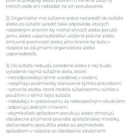
právne predpisy alebo právom chránené záujmy
tretích osôb ani nabádať na ich porušovanie.
2)
Organizátor má súčasne právo nezaradiť do súťaže
alebo zo súťaže vyradiť také odpovede, ktorých
následným sírením by mohol ohroziť alebo porušiť
jemu alebo usporiadateľovi uložené právne alebo
zmluvné povinnosti alebo jeho šírenie by bolo v
rozpore so záujmami organizátora alebo
usporiadateľa.
3)
Do súťaže nebudú zaradené alebo z nej budú
vyradené najmä súťažné diela, ktoré:
•
nezodpovedajú téme uvedenej v zadaní;
•
nespĺňajú podmienky stanovené týmito pravidlami;
•
vytvorila osoba, ktorá nedala súťažiacemu súhlas s
použitím v rámci tejto súťaže;
•
nabádajú k vystavovaniu sa nebezpečným situáciám;
•
odporujú dobrým mravom;
•
akýmkoľvek spôsobom porušujú alebo ohrozujú
všeobecne prijímané pravidlá spoločenskej morálky,
občianskeho spolužitia alebo sú akýmkoľvek
spôsobom v rozpore so všeobecne záväznými