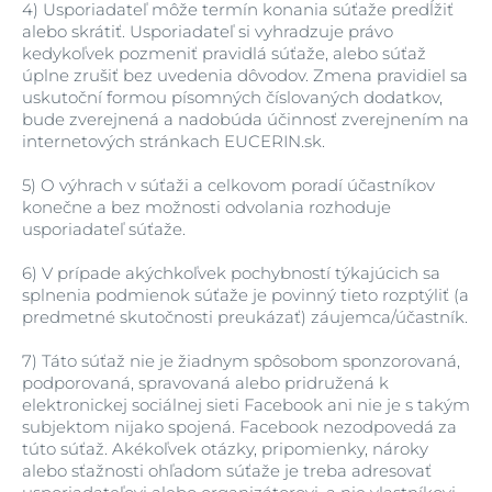
4)
Usporiadateľ môže termín konania súťaže predĺžiť
alebo skrátiť. Usporiadateľ si vyhradzuje právo
kedykoľvek pozmeniť pravidlá súťaže, alebo súťaž
úplne zrušiť bez uvedenia dôvodov. Zmena pravidiel sa
uskutoční formou písomných číslovaných dodatkov,
bude zverejnená a nadobúda účinnosť zverejnením na
internetových stránkach EUCERIN.sk.
5)
O výhrach v súťaži a celkovom poradí účastníkov
konečne a bez možnosti odvolania rozhoduje
usporiadateľ súťaže.
6)
V prípade akýchkoľvek pochybností týkajúcich sa
splnenia podmienok súťaže je povinný tieto rozptýliť (a
predmetné skutočnosti preukázať) záujemca/účastník.
7)
Táto súťaž nie je žiadnym spôsobom sponzorovaná,
podporovaná, spravovaná alebo pridružená k
elektronickej sociálnej sieti Facebook ani nie je s takým
subjektom nijako spojená. Facebook nezodpovedá za
túto súťaž. Akékoľvek otázky, pripomienky, nároky
alebo sťažnosti ohľadom súťaže je treba adresovať