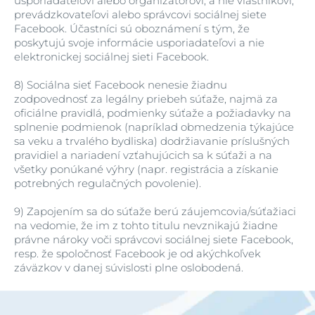
usporiadateľovi alebo organizátorovi, a nie vlastníkovi,
prevádzkovateľovi alebo správcovi sociálnej siete
Facebook. Účastníci sú oboznámení s tým, že
poskytujú svoje informácie usporiadateľovi a nie
elektronickej sociálnej sieti Facebook.
8)
Sociálna sieť Facebook nenesie žiadnu
zodpovednosť za legálny priebeh súťaže, najmä za
oficiálne pravidlá, podmienky súťaže a požiadavky na
splnenie podmienok (napríklad obmedzenia týkajúce
sa veku a trvalého bydliska) dodržiavanie príslušných
pravidiel a nariadení vzťahujúcich sa k súťaži a na
všetky ponúkané výhry (napr. registrácia a získanie
potrebných regulačných povolenie).
9)
Zapojením sa do súťaže berú záujemcovia/súťažiaci
na vedomie, že im z tohto titulu nevznikajú žiadne
právne nároky voči správcovi sociálnej siete Facebook,
resp. že spoločnosť Facebook je od akýchkoľvek
záväzkov v danej súvislosti plne oslobodená.
V Prahe dňa: 30. 6. 2021