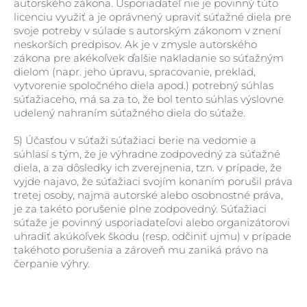
autorského zákona. Usporiadateľ nie je povinný túto
licenciu využiť a je oprávnený upraviť súťažné diela pre
svoje potreby v súlade s autorským zákonom v znení
neskorších predpisov. Ak je v zmysle autorského
zákona pre akékoľvek ďalšie nakladanie so súťažným
dielom (napr. jeho úpravu, spracovanie, preklad,
vytvorenie spoločného diela apod.) potrebný súhlas
súťažiaceho, má sa za to, že bol tento súhlas výslovne
udelený nahraním súťažného diela do súťaže.
5)
Účasťou v súťaži súťažiaci berie na vedomie a
súhlasí s tým, že je výhradne zodpovedný za súťažné
diela, a za dôsledky ich zverejnenia, tzn. v prípade, že
vyjde najavo, že súťažiaci svojím konaním porušil práva
tretej osoby, najmä autorské alebo osobnostné práva,
je za takéto porušenie plne zodpovedný. Súťažiaci
súťaže je povinný usporiadateľovi alebo organizátorovi
uhradiť akúkoľvek škodu (resp. odčiniť ujmu) v prípade
takéhoto porušenia a zároveň mu zaniká právo na
čerpanie výhry.