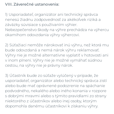
VIII.
Záverečné ustanovenia:
1)
Usporiadateľ, organizátor ani technický správca
nenesú žiadnu zodpovednosť za akékoľvek riziká a
záväzky súvisiace s používaním výhier.
Nebezpečenstvo škody na výhre prechádza na výhercu
okamihom odovzdania výhry výhercovi.
2)
Súťažiaci nemôže nárokovať inú výhru, než ktorá mu
bude odovzdaná a nemá nárok výhru reklamovať.
Výhry nie je možné alternatívne vyplatiť v hotovosti ani
v inom plnení. Výhry nie je možné vymáhať súdnou
cestou, na výhry nie je právny nárok.
3)
Účastník bude zo súťaže vylúčený v prípade, že
usporiadateľ, organizátor alebo technický správca zistí
alebo bude mať oprávnené podozrenie na spáchanie
podvodného, nekalého alebo iného konania v rozpore
s dobrými mravmi alebo s týmito pravidlami zo strany
niektorého z účastníkov alebo inej osoby, ktorým
dopomohla danému účastníkovi k získaniu výhry.