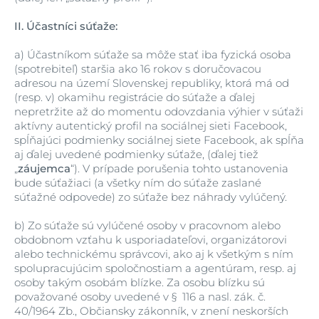
II.
Účastníci súťaže:
a)
Účastníkom súťaže sa môže stať iba fyzická osoba
(spotrebiteľ) staršia ako 16 rokov s doručovacou
adresou na území Slovenskej republiky, ktorá má od
(resp. v) okamihu registrácie do súťaže a ďalej
nepretržite až do momentu odovzdania výhier v súťaži
aktívny autentický profil na sociálnej sieti Facebook,
spĺňajúci podmienky sociálnej siete Facebook, ak spĺňa
aj ďalej uvedené podmienky súťaže, (ďalej tiež
„
záujemca
“). V prípade porušenia tohto ustanovenia
bude súťažiaci (a všetky ním do súťaže zaslané
súťažné odpovede) zo súťaže bez náhrady vylúčený.
b)
Zo súťaže sú vylúčené osoby v pracovnom alebo
obdobnom vzťahu k usporiadateľovi, organizátorovi
alebo technickému správcovi, ako aj k všetkým s ním
spolupracujúcim spoločnostiam a agentúram, resp. aj
osoby takým osobám blízke. Za osobu blízku sú
považované osoby uvedené v § 116 a nasl. zák. č.
40/1964 Zb., Občiansky zákonník, v znení neskorších