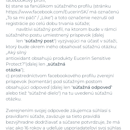
facebookový profil;
b)
stane sa fanúšikom súťažného profilu (stránku
https://www.facebook.com/EucerinSK/ má označenú
„To sa mi páči“ / „Like“) a toto označenie nezruší od
registrácie po celú dobu trvania súťaže;
navštívi súťažný profil, na ktorom bude v rámci
súťažného postu umiestnený príspevok (ďalej
len "
súťažný post
") vyzývajúci na účasť v súťaži,
ktorý bude okrem iného obsahovať súťažnú otázku:
„Aký silný
antioxidant obsahujú produkty Eucerin Sensitive
Protect?“(ďalej len „
súťažná
otázka
“);
c)
prostredníctvom facebookového profilu zverejní
príspevok (komentár) pod súťažným postom
obsahujúci odpoveď (ďalej len "
súťažná odpoveď
"
alebo tiež "súťažné dielo") na tu uvedenú súťažnú
otázku.
Zverejnením svojej odpovede záujemca súhlasí s
pravidlami súťaže, zaväzuje sa tieto pravidlá
bezvýhradne dodržiavať a súčasne potvrdzuje, že má
viac ako 16 rokov a udeľuje usporiadateľovi svoj súhlas