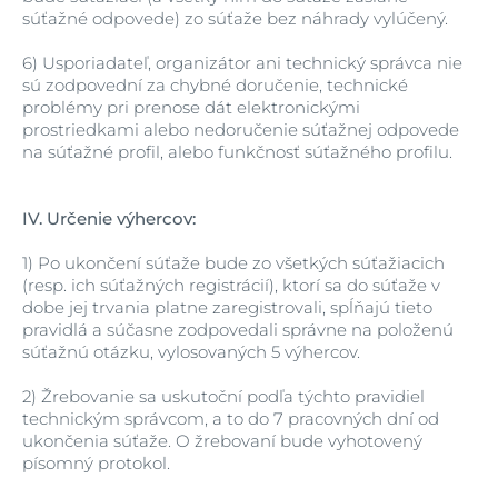
súťažné odpovede) zo súťaže bez náhrady vylúčený.
6)
Usporiadateľ, organizátor ani technický správca nie
sú zodpovední za chybné doručenie, technické
problémy pri prenose dát elektronickými
prostriedkami alebo nedoručenie súťažnej odpovede
na súťažné profil, alebo funkčnosť súťažného profilu.
IV.
Určenie výhercov:
1)
Po ukončení súťaže bude zo všetkých súťažiacich
(resp. ich súťažných registrácií), ktorí sa do súťaže v
dobe jej trvania platne zaregistrovali, spĺňajú tieto
pravidlá a súčasne zodpovedali správne na položenú
súťažnú otázku, vylosovaných 5 výhercov.
2)
Žrebovanie sa uskutoční podľa týchto pravidiel
technickým správcom, a to do 7 pracovných dní od
ukončenia súťaže. O žrebovaní bude vyhotovený
písomný protokol.