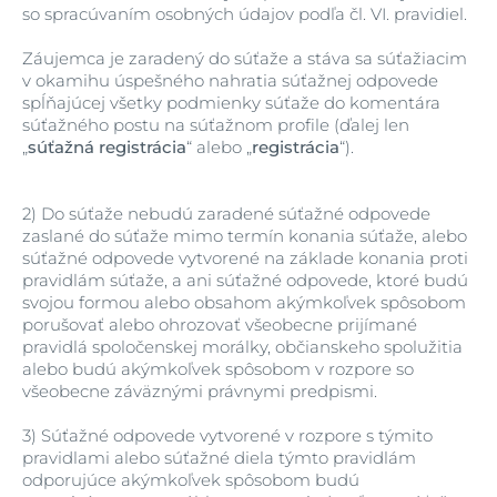
so spracúvaním osobných údajov podľa čl. VI. pravidiel.
Záujemca je zaradený do súťaže a stáva sa súťažiacim
v okamihu úspešného nahratia súťažnej odpovede
spĺňajúcej všetky podmienky súťaže do komentára
súťažného postu na súťažnom profile (ďalej len
„
súťažná registrácia
“ alebo „
registrácia
“).
2)
Do súťaže nebudú zaradené súťažné odpovede
zaslané do súťaže mimo termín konania súťaže, alebo
súťažné odpovede vytvorené na základe konania proti
pravidlám súťaže, a ani súťažné odpovede, ktoré budú
svojou formou alebo obsahom akýmkoľvek spôsobom
porušovať alebo ohrozovať všeobecne prijímané
pravidlá spoločenskej morálky, občianskeho spolužitia
alebo budú akýmkoľvek spôsobom v rozpore so
všeobecne záväznými právnymi predpismi.
3)
Súťažné odpovede vytvorené v rozpore s týmito
pravidlami alebo súťažné diela týmto pravidlám
odporujúce akýmkoľvek spôsobom budú