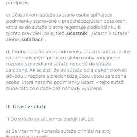
predpisov.
c)
Účastníkom súťaže sa stane osoba spĺňajúca
podmienky stanovené v predchádzajúcich odsekoch,
ktorá sa do súťaže platne registruje podľa článku III.
týchto pravidiel (ďalej tiež „
účastník
“, „účastník súťaže“
alebo „
súťažiaci
“).
d)
Osoby nespĺňajúce podmienky účasti v súťaži, osoby
so zablokovaným profilom alebo osoby konajúce v
rozpore s pravidlami súťaže nebudú do súťaže
zaradené. Ak sa zistí, že do súťaže bola z akéhokoľvek
dôvodu v rozpore s predchádzajúcou vetou zaradená
osoba, ktorá nespĺňa podmienky účasti v tejto súťaži,
bude táto zo súťaže bez náhrady vylúčená.
III.
Účasť v súťaži:
1)
Do súťaže sa záujemca zapojí tak, že:
a)
Sa v termíne konania súťaže prihlási na svoj