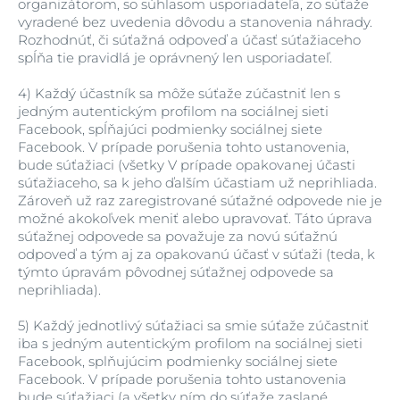
organizátorom, so súhlasom usporiadateľa, zo súťaže
vyradené bez uvedenia dôvodu a stanovenia náhrady.
Rozhodnúť, či súťažná odpoveď a účasť súťažiaceho
spĺňa tie pravidlá je oprávnený len usporiadateľ.
4)
Každý účastník sa môže súťaže zúčastniť len s
jedným autentickým profilom na sociálnej sieti
Facebook, spĺňajúci podmienky sociálnej siete
Facebook. V prípade porušenia tohto ustanovenia,
bude súťažiaci (všetky V prípade opakovanej účasti
súťažiaceho, sa k jeho ďalším účastiam už neprihliada.
Zároveň už raz zaregistrované súťažné odpovede nie je
možné akokoľvek meniť alebo upravovať. Táto úprava
súťažnej odpovede sa považuje za novú súťažnú
odpoveď a tým aj za opakovanú účasť v súťaži (teda, k
týmto úpravám pôvodnej súťažnej odpovede sa
neprihliada).
5)
Každý jednotlivý súťažiaci sa smie súťaže zúčastniť
iba s jedným autentickým profilom na sociálnej sieti
Facebook, splňujúcim podmienky sociálnej siete
Facebook. V prípade porušenia tohto ustanovenia
bude súťažiaci (a všetky ním do súťaže zaslané