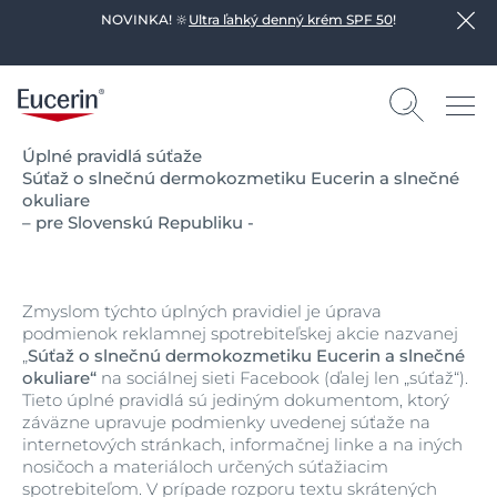
NOVINKA! 🔆
Ultra ľahký denný krém SPF 50
!
Úplné pravidlá súťaže
Súťaž o slnečnú dermokozmetiku Eucerin a slnečné
okuliare
– pre Slovenskú Republiku -
Zmyslom týchto úplných pravidiel je úprava
podmienok reklamnej spotrebiteľskej akcie nazvanej
„
Súťaž o slnečnú dermokozmetiku Eucerin a slnečné
okuliare“
na sociálnej sieti Facebook (ďalej len „súťaž“).
Tieto úplné pravidlá sú jediným dokumentom, ktorý
záväzne upravuje podmienky uvedenej súťaže na
internetových stránkach, informačnej linke a na iných
nosičoch a materiáloch určených súťažiacim
spotrebiteľom. V prípade rozporu textu skrátených