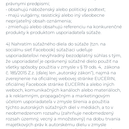
právnymi predpismi;
•
obsahujú náboženský alebo politický podtext;
•
majú vulgárny, rasistický alebo iný všeobecne
neprijateľný obsah oznámenia;
•
zmieňujú alebo obsahujú referenciu na konkurenčné
produkty k produktom usporiadateľa súťaže.
4)
Nahratím súťažného diela do súťaže (tzn. na
sociálnu sieť Facebook) súťažiaci udeľuje
usporiadateľovi nevýhradný bezodplatný súhlas s tým,
že usporiadateľ je oprávnený súťažné dielo použiť na
všetky spôsoby použitia v zmysle v § 19 ods. 4, zákona
č. 185/2015 Z.z. (ďalej len „autorský zákon“), najmä na
zverejnenie na oficiálnej webovej stránke EUCERIN,
oficiálnej Facebook stránke EUCERIN a alebo iných
weboch, komunikačných kanáloch alebo materiáloch,
a k reklamným, propagačným a marketingovým
účelom usporiadateľa v zmysle šírenia a použitia
týchto autorských súťažných diel v médiách, a to v
neobmedzenom rozsahu (zahrňuje neobmedzený
rozsah územný, vecný a množstevný) na dobu trvania
majetkových práv k autorskému dielu v zmysle