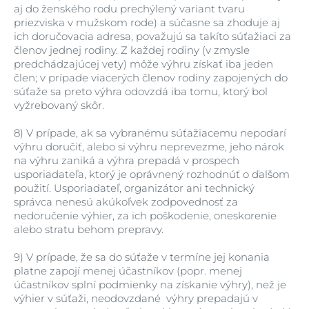
aj do ženského rodu prechýlený variant tvaru
priezviska v mužskom rode) a súčasne sa zhoduje aj
ich doručovacia adresa, považujú sa takíto súťažiaci za
členov jednej rodiny. Z každej rodiny (v zmysle
predchádzajúcej vety) môže výhru získať iba jeden
člen; v prípade viacerých členov rodiny zapojených do
súťaže sa preto výhra odovzdá iba tomu, ktorý bol
vyžrebovaný skôr.
8)
V prípade, ak sa vybranému súťažiacemu nepodarí
výhru doručiť, alebo si výhru neprevezme, jeho nárok
na výhru zaniká a výhra prepadá v prospech
usporiadateľa, ktorý je oprávnený rozhodnúť o ďalšom
použití. Usporiadateľ, organizátor ani technický
správca nenesú akúkoľvek zodpovednosť za
nedoručenie výhier, za ich poškodenie, oneskorenie
alebo stratu behom prepravy.
9)
V prípade, že sa do súťaže v termíne jej konania
platne zapojí menej účastníkov (popr. menej
účastníkov splní podmienky na získanie výhry), než je
výhier v súťaži, neodovzdané výhry prepadajú v