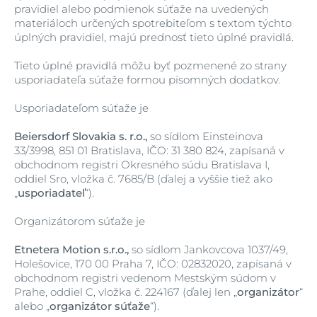
pravidiel alebo podmienok súťaže na uvedených
materiáloch určených spotrebiteľom s textom týchto
úplných pravidiel, majú prednosť tieto úplné pravidlá.
Tieto úplné pravidlá môžu byť pozmenené zo strany
usporiadateľa súťaže formou písomných dodatkov.
Usporiadateľom súťaže je
Beiersdorf Slovakia s. r.o.,
so sídlom Einsteinova
33/3998, 851 01 Bratislava, IČO: 31 380 824, zapísaná v
obchodnom registri Okresného súdu Bratislava I,
oddiel Sro, vložka č. 7685/B (ďalej a vyššie tiež ako
„
usporiadateľ
“).
Organizátorom súťaže je
Etnetera Motion s.r.o.,
so sídlom Jankovcova 1037/49,
Holešovice, 170 00 Praha 7, IČO: 02832020, zapísaná v
obchodnom registri vedenom Mestským súdom v
Prahe, oddiel C, vložka č. 224167 (ďalej len „
organizátor
“
alebo „
organizátor súťaže
“).