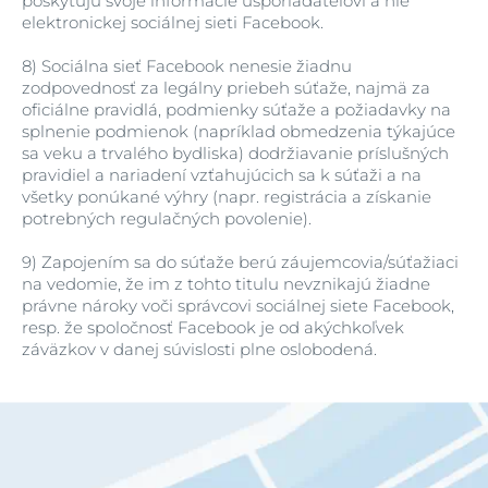
poskytujú svoje informácie usporiadateľovi a nie
elektronickej sociálnej sieti Facebook.
8)
Sociálna sieť Facebook nenesie žiadnu
zodpovednosť za legálny priebeh súťaže, najmä za
oficiálne pravidlá, podmienky súťaže a požiadavky na
splnenie podmienok (napríklad obmedzenia týkajúce
sa veku a trvalého bydliska) dodržiavanie príslušných
pravidiel a nariadení vzťahujúcich sa k súťaži a na
všetky ponúkané výhry (napr. registrácia a získanie
potrebných regulačných povolenie).
9)
Zapojením sa do súťaže berú záujemcovia/súťažiaci
na vedomie, že im z tohto titulu nevznikajú žiadne
právne nároky voči správcovi sociálnej siete Facebook,
resp. že spoločnosť Facebook je od akýchkoľvek
záväzkov v danej súvislosti plne oslobodená.
V Prahe dňa: 10. 11. 2021