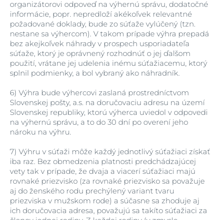
organizátorovi odpoveď na výhernú správu, dodatočné
informácie, popr. nepredloží akékoľvek relevantné
požadované doklady, bude zo súťaže vylúčený (tzn.
nestane sa výhercom). V takom prípade výhra prepadá
bez akejkoľvek náhrady v prospech usporiadateľa
súťaže, ktorý je oprávnený rozhodnúť o jej ďalšom
použití, vrátane jej udelenia inému súťažiacemu, ktorý
splnil podmienky, a bol vybraný ako náhradník.
6)
Výhra bude výhercovi zaslaná prostredníctvom
Slovenskej pošty, a.s. na doručovaciu adresu na území
Slovenskej republiky, ktorú výherca uviedol v odpovedi
na výhernú správu, a to do 30 dní po overení jeho
nároku na výhru.
7)
Výhru v súťaži môže každý jednotlivý súťažiaci získať
iba raz. Bez obmedzenia platnosti predchádzajúcej
vety tak v prípade, že dvaja a viacerí súťažiaci majú
rovnaké priezvisko (za rovnaké priezvisko sa považuje
aj do ženského rodu prechýlený variant tvaru
priezviska v mužskom rode) a súčasne sa zhoduje aj
ich doručovacia adresa, považujú sa takíto súťažiaci za