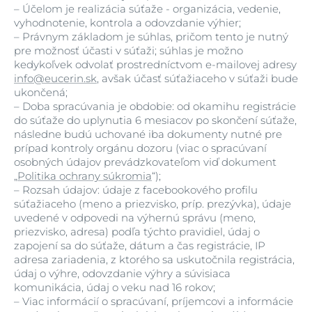
–
Účelom je realizácia súťaže - organizácia, vedenie,
vyhodnotenie, kontrola a odovzdanie výhier;
–
Právnym základom je súhlas, pričom tento je nutný
pre možnosť účasti v súťaži; súhlas je možno
kedykoľvek odvolať prostredníctvom e-mailovej adresy
info@eucerin.sk
, avšak účasť súťažiaceho v súťaži bude
ukončená;
–
Doba spracúvania je obdobie: od okamihu registrácie
do súťaže do uplynutia 6 mesiacov po skončení súťaže,
následne budú uchované iba dokumenty nutné pre
prípad kontroly orgánu dozoru (viac o spracúvaní
osobných údajov prevádzkovateľom viď dokument
„
Politika ochrany súkromia
“);
–
Rozsah údajov: údaje z facebookového profilu
súťažiaceho (meno a priezvisko, príp. prezývka), údaje
uvedené v odpovedi na výhernú správu (meno,
priezvisko, adresa) podľa týchto pravidiel, údaj o
zapojení sa do súťaže, dátum a čas registrácie, IP
adresa zariadenia, z ktorého sa uskutočnila registrácia,
údaj o výhre, odovzdanie výhry a súvisiaca
komunikácia, údaj o veku nad 16 rokov;
–
Viac informácií o spracúvaní, príjemcovi a informácie