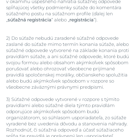
v okamihu úspešného nahratia súťažnej odpovede
spĺňajúcej všetky podmienky súťaže do komentára
súťažného postu na súťažnom profile (ďalej len
„
súťažná registrácia
“ alebo „
registrácia
“).
2)
Do súťaže nebudú zaradené súťažné odpovede
zaslané do súťaže mimo termín konania súťaže, alebo
súťažné odpovede vytvorené na základe konania proti
pravidlám súťaže, a ani súťažné odpovede, ktoré budú
svojou formou alebo obsahom akýmkoľvek spôsobom
porušovať alebo ohrozovať všeobecne prijímané
pravidlá spoločenskej morálky, občianskeho spolužitia
alebo budú akýmkoľvek spôsobom v rozpore so
všeobecne záväznými právnymi predpismi.
3)
Súťažné odpovede vytvorené v rozpore s týmito
pravidlami alebo súťažné diela týmto pravidlám
odporujúce akýmkoľvek spôsobom budú
organizátorom, so súhlasom usporiadateľa, zo súťaže
vyradené bez uvedenia dôvodu a stanovenia náhrady.
Rozhodnúť, či súťažná odpoveď a účasť súťažiaceho
spĺňa tie pravidlá je oprávnený len usporiadateľ.