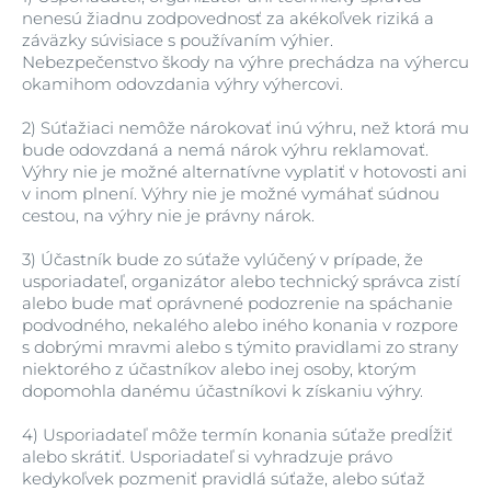
nenesú žiadnu zodpovednosť za akékoľvek riziká a
záväzky súvisiace s používaním výhier.
Nebezpečenstvo škody na výhre prechádza na výhercu
okamihom odovzdania výhry výhercovi.
2)
Súťažiaci nemôže nárokovať inú výhru, než ktorá mu
bude odovzdaná a nemá nárok výhru reklamovať.
Výhry nie je možné alternatívne vyplatiť v hotovosti ani
v inom plnení. Výhry nie je možné vymáhať súdnou
cestou, na výhry nie je právny nárok.
3)
Účastník bude zo súťaže vylúčený v prípade, že
usporiadateľ, organizátor alebo technický správca zistí
alebo bude mať oprávnené podozrenie na spáchanie
podvodného, nekalého alebo iného konania v rozpore
s dobrými mravmi alebo s týmito pravidlami zo strany
niektorého z účastníkov alebo inej osoby, ktorým
dopomohla danému účastníkovi k získaniu výhry.
4)
Usporiadateľ môže termín konania súťaže predĺžiť
alebo skrátiť. Usporiadateľ si vyhradzuje právo
kedykoľvek pozmeniť pravidlá súťaže, alebo súťaž