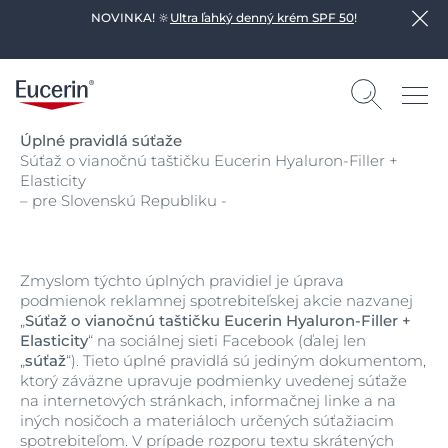
NOVINKA! 🔆
Ultra ľahký denný krém SPF 50
!
Úplné pravidlá súťaže
Súťaž o vianočnú taštičku Eucerin Hyaluron-Filler +
Elasticity
– pre Slovenskú Republiku -
Zmyslom týchto úplných pravidiel je úprava
podmienok reklamnej spotrebiteľskej akcie nazvanej
„
Súťaž o vianočnú taštičku Eucerin Hyaluron-Filler +
Elasticity
“ na sociálnej sieti Facebook (ďalej len
„
súťaž
“). Tieto úplné pravidlá sú jediným dokumentom,
ktorý záväzne upravuje podmienky uvedenej súťaže
na internetových stránkach, informačnej linke a na
iných nosičoch a materiáloch určených súťažiacim
spotrebiteľom. V prípade rozporu textu skrátených