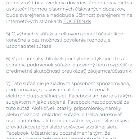
úplne zrušiť bez uvedenia dôvodov. Zmena pravidiel sa
uskutoční formou písomných číslovaných dodatkov,
bude zverejnená a nadobúda účinnosť zverejnením na
internetových stránkach
EUCERIN.sk
.
5)
O výhrach v súťaži a celkovom poradí účastníkov
konečne a bez možnosti odvolania rozhoduje
usporiadateľ súťaže.
6)
V prípade akýchkoľvek pochybností týkajúcich sa
splnenia podmienok súťaže je povinný tieto rozptýliť (a
predmetné skutočnosti preukázať) záujemca/účastník.
7)
Táto súťaž nie je žiadnym spôsobom sponzorovaná,
podporovaná, spravovaná alebo pridružená k
elektronickej sociálnej sieti Facebook ani nie je s takým
subjektom nijako spojená. Facebook nezodpovedá za
túto súťaž. Akékoľvek otázky, pripomienky, nároky
alebo sťažnosti ohľadom súťaže je treba adresovať
usporiadateľovi alebo organizátorovi, a nie vlastníkovi,
prevádzkovateľovi alebo správcovi sociálnej siete
Facebook. Účastníci sú oboznámení s tým, že