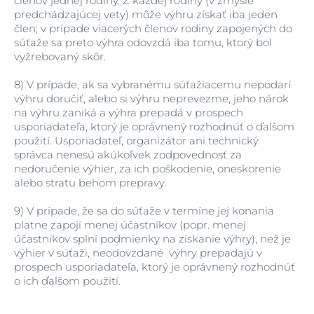
členov jednej rodiny. Z každej rodiny (v zmysle
predchádzajúcej vety) môže výhru získať iba jeden
člen; v prípade viacerých členov rodiny zapojených do
súťaže sa preto výhra odovzdá iba tomu, ktorý bol
vyžrebovaný skôr.
8)
V prípade, ak sa vybranému súťažiacemu nepodarí
výhru doručiť, alebo si výhru neprevezme, jeho nárok
na výhru zaniká a výhra prepadá v prospech
usporiadateľa, ktorý je oprávnený rozhodnúť o ďalšom
použití. Usporiadateľ, organizátor ani technický
správca nenesú akúkoľvek zodpovednosť za
nedoručenie výhier, za ich poškodenie, oneskorenie
alebo stratu behom prepravy.
9)
V prípade, že sa do súťaže v termíne jej konania
platne zapojí menej účastníkov (popr. menej
účastníkov splní podmienky na získanie výhry), než je
výhier v súťaži, neodovzdané výhry prepadajú v
prospech usporiadateľa, ktorý je oprávnený rozhodnúť
o ich ďalšom použití.