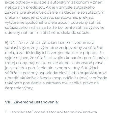
svoje potreby v súlade s autorským zákonom v znení
neskorších predpisov. Ak je v zmysle autorského
zákona pre akékoľvek ďalšie nakladanie so súťažným
dielom (napr. jeho úpravu, spracovanie, preklad,
vytvorenie spoločného diela apod.) potrebný súhlas
súťažiaceho, má sa za to, že bol tento súhlas výslovne
udelený nahraním súťažného diela do súťaže.
5)
Účasťou v súťaži súťažiaci berie na vedomie a
súhlasí s tým, že je výhradne zodpovedný za súťažné
diela, a za dôsledky ich zverejnenia, tzn. v prípade, že
vyjde najavo, že súťažiaci svojím konaním porušil práva
tretej osoby, najmä autorské alebo osobnostné práva,
je za takéto porušenie plne zodpovedný. Súťažiaci
súťaže je povinný usporiadateľovi alebo organizátorovi
uhradiť akúkoľvek škodu (resp. odčiniť ujmu) v prípade
takéhoto porušenia a zároveň mu zaniká právo na
čerpanie výhry.
VIII. Záverečné ustanovenia:
1)
Usporiadateľ, organizátor ani technický správca