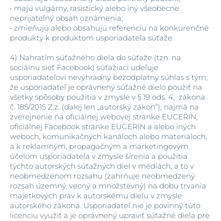
•
majú vulgárny, rasistický alebo iný všeobecne
neprijateľný obsah oznámenia;
•
zmieňujú alebo obsahujú referenciu na konkurenčné
produkty k produktom usporiadateľa súťaže.
4)
Nahratím súťažného diela do súťaže (tzn. na
sociálnu sieť Facebook) súťažiaci udeľuje
usporiadateľovi nevýhradný bezodplatný súhlas s tým,
že usporiadateľ je oprávnený súťažné dielo použiť na
všetky spôsoby použitia v zmysle v § 19 ods. 4, zákona
č. 185/2015 Z.z. (ďalej len „autorský zákon“), najmä na
zverejnenie na oficiálnej webovej stránke EUCERIN,
oficiálnej Facebook stránke EUCERIN a alebo iných
weboch, komunikačných kanáloch alebo materiáloch,
a k reklamným, propagačným a marketingovým
účelom usporiadateľa v zmysle šírenia a použitia
týchto autorských súťažných diel v médiách, a to v
neobmedzenom rozsahu (zahrňuje neobmedzený
rozsah územný, vecný a množstevný) na dobu trvania
majetkových práv k autorskému dielu v zmysle
autorského zákona. Usporiadateľ nie je povinný túto
licenciu využiť a je oprávnený upraviť súťažné diela pre