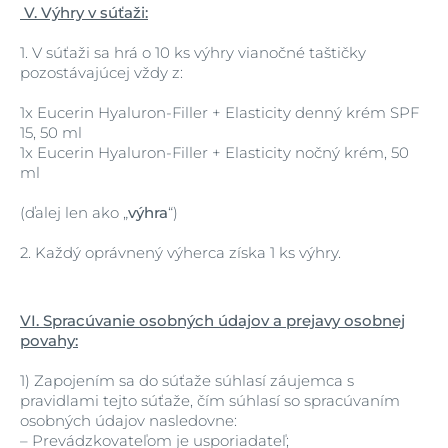
V. Výhry v súťaži:
1.
V súťaži sa hrá o 10 ks výhry vianočné taštičky
pozostávajúcej vždy z:
1x Eucerin Hyaluron-Filler + Elasticity denný krém SPF
15, 50 ml
1x Eucerin Hyaluron-Filler + Elasticity nočný krém, 50
ml
(ďalej len ako „
výhra
“)
2.
Každý oprávnený výherca získa 1 ks výhry.
VI. Spracúvanie osobných údajov a prejavy osobnej
povahy:
1)
Zapojením sa do súťaže súhlasí záujemca s
pravidlami tejto súťaže, čím súhlasí so spracúvaním
osobných údajov nasledovne:
–
Prevádzkovateľom je usporiadateľ;