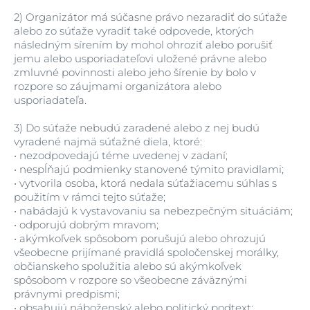
2)
Organizátor má súčasne právo nezaradiť do súťaže
alebo zo súťaže vyradiť také odpovede, ktorých
následným sírením by mohol ohroziť alebo porušiť
jemu alebo usporiadateľovi uložené právne alebo
zmluvné povinnosti alebo jeho šírenie by bolo v
rozpore so záujmami organizátora alebo
usporiadateľa.
3)
Do súťaže nebudú zaradené alebo z nej budú
vyradené najmä súťažné diela, ktoré:
•
nezodpovedajú téme uvedenej v zadaní;
•
nespĺňajú podmienky stanovené týmito pravidlami;
•
vytvorila osoba, ktorá nedala súťažiacemu súhlas s
použitím v rámci tejto súťaže;
•
nabádajú k vystavovaniu sa nebezpečným situáciám;
•
odporujú dobrým mravom;
•
akýmkoľvek spôsobom porušujú alebo ohrozujú
všeobecne prijímané pravidlá spoločenskej morálky,
občianskeho spolužitia alebo sú akýmkoľvek
spôsobom v rozpore so všeobecne záväznými
právnymi predpismi;
•
obsahujú náboženský alebo politický podtext;