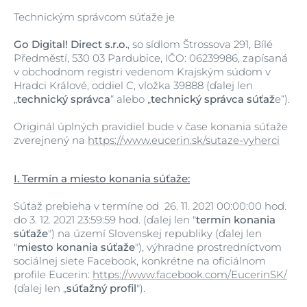
Technickým správcom súťaže je
Go Digital! Direct s.r.o.
, so sídlom Štrossova 291, Bílé
Předměstí, 530 03 Pardubice, IČO: 06239986, zapísaná
v obchodnom registri vedenom Krajským súdom v
Hradci Králové, oddiel C, vložka 39888 (ďalej len
„
technický správca
“ alebo „
technický správca súťaž
e“).
Originál úplných pravidiel bude v čase konania súťaže
zverejnený na
https://www.eucerin.sk/sutaze-vyherci
I. Termín a miesto konania súťaže:
Súťaž prebieha v termíne od 26. 11. 2021 00:00:00 hod.
do 3. 12. 2021 23:59:59 hod. (ďalej len "
termín konania
súťaže
") na území Slovenskej republiky (ďalej len
"
miesto konania súťaže
"), výhradne prostredníctvom
sociálnej siete Facebook, konkrétne na oficiálnom
profile Eucerin:
https://www.facebook.com/EucerinSK/
(ďalej len „
súťažný profil
").