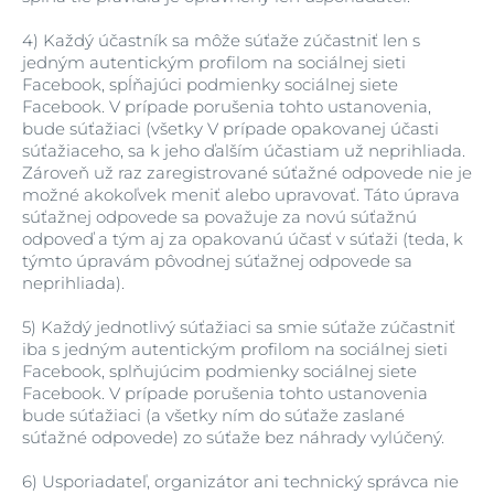
4)
Každý účastník sa môže súťaže zúčastniť len s
jedným autentickým profilom na sociálnej sieti
Facebook, spĺňajúci podmienky sociálnej siete
Facebook. V prípade porušenia tohto ustanovenia,
bude súťažiaci (všetky V prípade opakovanej účasti
súťažiaceho, sa k jeho ďalším účastiam už neprihliada.
Zároveň už raz zaregistrované súťažné odpovede nie je
možné akokoľvek meniť alebo upravovať. Táto úprava
súťažnej odpovede sa považuje za novú súťažnú
odpoveď a tým aj za opakovanú účasť v súťaži (teda, k
týmto úpravám pôvodnej súťažnej odpovede sa
neprihliada).
5)
Každý jednotlivý súťažiaci sa smie súťaže zúčastniť
iba s jedným autentickým profilom na sociálnej sieti
Facebook, splňujúcim podmienky sociálnej siete
Facebook. V prípade porušenia tohto ustanovenia
bude súťažiaci (a všetky ním do súťaže zaslané
súťažné odpovede) zo súťaže bez náhrady vylúčený.
6)
Usporiadateľ, organizátor ani technický správca nie