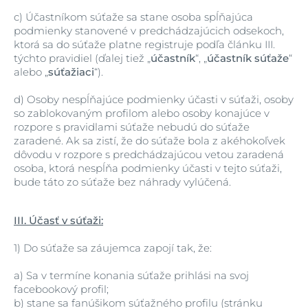
c)
Účastníkom súťaže sa stane osoba spĺňajúca
podmienky stanovené v predchádzajúcich odsekoch,
ktorá sa do súťaže platne registruje podľa článku III.
týchto pravidiel (ďalej tiež „
účastník
“, „
účastník súťaže
“
alebo „
súťažiaci
“).
d)
Osoby nespĺňajúce podmienky účasti v súťaži, osoby
so zablokovaným profilom alebo osoby konajúce v
rozpore s pravidlami súťaže nebudú do súťaže
zaradené. Ak sa zistí, že do súťaže bola z akéhokoľvek
dôvodu v rozpore s predchádzajúcou vetou zaradená
osoba, ktorá nespĺňa podmienky účasti v tejto súťaži,
bude táto zo súťaže bez náhrady vylúčená.
III. Účasť v súťaži:
1)
Do súťaže sa záujemca zapojí tak, že:
a)
Sa v termíne konania súťaže prihlási na svoj
facebookový profil;
b)
stane sa fanúšikom súťažného profilu (stránku