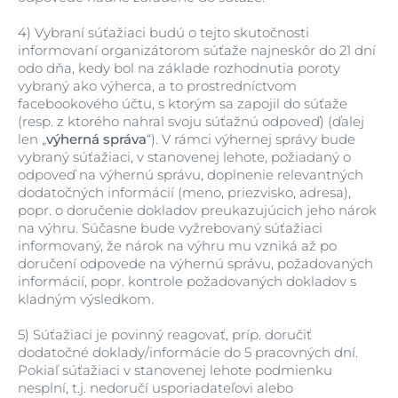
4)
Vybraní súťažiaci budú o tejto skutočnosti
informovaní organizátorom súťaže najneskôr do 21 dní
odo dňa, kedy bol na základe rozhodnutia poroty
vybraný ako výherca, a to prostredníctvom
facebookového účtu, s ktorým sa zapojil do súťaže
(resp. z ktorého nahral svoju súťažnú odpoveď) (ďalej
len „
výherná správa
“). V rámci výhernej správy bude
vybraný súťažiaci, v stanovenej lehote, požiadaný o
odpoveď na výhernú správu, doplnenie relevantných
dodatočných informácií (meno, priezvisko, adresa),
popr. o doručenie dokladov preukazujúcich jeho nárok
na výhru. Súčasne bude vyžrebovaný súťažiaci
informovaný, že nárok na výhru mu vzniká až po
doručení odpovede na výhernú správu, požadovaných
informácií, popr. kontrole požadovaných dokladov s
kladným výsledkom.
5)
Súťažiaci je povinný reagovať, príp. doručiť
dodatočné doklady/informácie do 5 pracovných dní.
Pokiaľ súťažiaci v stanovenej lehote podmienku
nesplní, t.j. nedoručí usporiadateľovi alebo