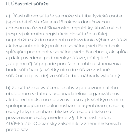
II. Účastníci súťaže:
a)
Účastníkom súťaže sa môže stať iba fyzická osoba
(spotrebiteľ) staršia ako 16 rokov s doručovacou
adresou na území Slovenskej republiky, ktorá má od
(resp. v) okamihu registrácie do súťaže a ďalej
nepretržite až do momentu odovzdania výhier v súťaži
aktívny autentický profil na sociálnej sieti Facebook,
spĺňajúci podmienky sociálnej siete Facebook, ak spĺňa
aj ďalej uvedené podmienky súťaže, (ďalej tiež
„záujemca“). V prípade porušenia tohto ustanovenia
bude súťažiaci (a všetky ním do súťaže zaslané
súťažné odpovede) zo súťaže bez náhrady vylúčený.
b)
Zo súťaže sú vylúčené osoby v pracovnom alebo
obdobnom vzťahu k usporiadateľovi, organizátorovi
alebo technickému správcovi, ako aj k všetkým s ním
spolupracujúcim spoločnostiam a agentúram, resp. aj
osoby takým osobám blízke. Za osobu blízku sú
považované osoby uvedené v § 116 a nasl. zák. č.
40/1964 Zb., Občiansky zákonník, v znení neskorších
predpisov.