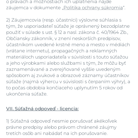
o právach a možnostiach ich uplatnenia nájde
záujemca v dokumente „
Politika ochrany súkromia
“.
2)
Záujemcovia (resp. účastníci) výslovne súhlasia s
tým, že usporiadateľ súťaže je oprávnený bezodplatne
použiť v súlade s ust. § 12 a nasl. zákona č. 40/1964 Zb.,
Občiansky zákonník, v znení neskorších predpisov,
účastníkom uvedené krstné meno a mesto v médiách
(vrátane internetu), propagačných a reklamných
materiáloch usporiadateľa v súvislosti s touto súťažou
a jeho výrobkami alebo službami s tým, že môžu byť
zaznamenávané a zverejňované vyššie uvedeným
spôsobom aj zvukové a obrazové záznamy účastníkov
súťaže (najmä výhercu v súvislosti s čerpaním výhry), a
to počas obdobia končiaceho uplynutím 5 rokov od
ukončenia súťaže.
VII. Súťažná odpoveď - licencia:
1)
Súťažná odpoveď nesmie porušovať akékoľvek
právne predpisy alebo právom chránené záujmy
tretích osôb ani nabádať na ich porušovanie.