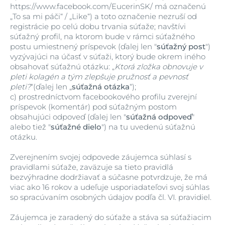
https://www.facebook.com/EucerinSK/ má označenú
„To sa mi páči“ / „Like“) a toto označenie nezruší od
registrácie po celú dobu trvania súťaže; navštívi
súťažný profil, na ktorom bude v rámci súťažného
postu umiestnený príspevok (ďalej len "
súťažný post
")
vyzývajúci na účasť v súťaži, ktorý bude okrem iného
obsahovať súťažnú otázku: „
Ktorá zložka obnovuje v
pleti kolagén a tým zlepšuje pružnosť a pevnosť
pleti?
“(ďalej len „
súťažná otázka
“);
c)
prostredníctvom facebookového profilu zverejní
príspevok (komentár) pod súťažným postom
obsahujúci odpoveď (ďalej len "
súťažná odpoveď
"
alebo tiež "
súťažné dielo
") na tu uvedenú súťažnú
otázku.
Zverejnením svojej odpovede záujemca súhlasí s
pravidlami súťaže, zaväzuje sa tieto pravidlá
bezvýhradne dodržiavať a súčasne potvrdzuje, že má
viac ako 16 rokov a udeľuje usporiadateľovi svoj súhlas
so spracúvaním osobných údajov podľa čl. VI. pravidiel.
Záujemca je zaradený do súťaže a stáva sa súťažiacim