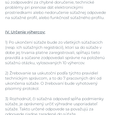
sú zodpovední za chybné doručenie, technické
problémy pri prenose dát elektronickými
prostriedkami alebo nedoručenie súťažnej odpovede
na súťažné profil, alebo funkčnosť súťažného profilu.
IV. Určenie výhercov:
1)
Po ukončení súťaže bude zo všetkých súťažiacich
(resp. ich súťažných registrácií), ktorí sa do súťaže v
dobe jej trvania platne zaregistrovali, spĺňajú tieto
pravidlá a súčasne zodpovedali správne na položenú
súťažnú otázku, vylosovaných 10 výhercov.
2)
Žrebovanie sa uskutoční podľa týchto pravidiel
technickým správcom, a to do 7 pracovných dní od
ukončenia súťaže. O žrebovaní bude vyhotovený
písomný protokol.
3)
Rozhodnúť, či súťažná odpoveď spĺňa podmienky
súťaže, je oprávnený určiť výhradne usporiadateľ
súťaže. Takto určené odpovede sa považujú za
odpovede riadne zaradené do súťaže.