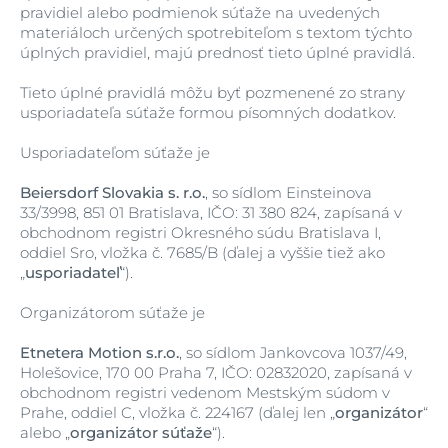
pravidiel alebo podmienok súťaže na uvedených
materiáloch určených spotrebiteľom s textom týchto
úplných pravidiel, majú prednosť tieto úplné pravidlá.
Tieto úplné pravidlá môžu byť pozmenené zo strany
usporiadateľa súťaže formou písomných dodatkov.
Usporiadateľom súťaže je
Beiersdorf Slovakia s. r.o.
, so sídlom Einsteinova
33/3998, 851 01 Bratislava, IČO: 31 380 824, zapísaná v
obchodnom registri Okresného súdu Bratislava I,
oddiel Sro, vložka č. 7685/B (ďalej a vyššie tiež ako
„
usporiadateľ
“).
Organizátorom súťaže je
Etnetera Motion s.r.o.
, so sídlom Jankovcova 1037/49,
Holešovice, 170 00 Praha 7, IČO: 02832020, zapísaná v
obchodnom registri vedenom Mestským súdom v
Prahe, oddiel C, vložka č. 224167 (ďalej len „
organizátor
“
alebo „
organizátor súťaže
“).