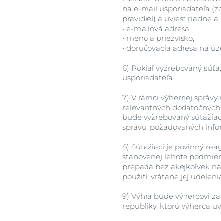
na e-mail usporiadateľa (zo
pravidiel) a uviesť riadne a
•
e-mailová adresa,
•
meno a priezvisko,
•
doručovacia adresa na úze
6)
Pokiaľ vyžrebovaný súťa
usporiadateľa.
7)
V rámci výhernej správy 
relevantných dodatočných 
bude vyžrebovaný súťažiac
správu, požadovaných info
8)
Súťažiaci je povinný rea
stanovenej lehote podmienk
prepadá bez akejkoľvek náh
použití, vrátane jej udele
9)
Výhra bude výhercovi za
republiky, ktorú výherca uv