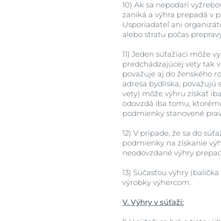
10)
Ak sa nepodarí vyžrebo
zaniká a výhra prepadá v p
Usporiadateľ ani organizá
alebo stratu počas prepravy
11)
Jeden súťažiaci môže vy
predchádzajúcej vety tak v 
považuje aj do ženského ro
adresa bydliska, považujú s
vety) môže výhru získať ib
odovzdá iba tomu, ktorému 
podmienky stanovené pravi
12)
V prípade, že sa do súťa
podmienky na získanie výhr
neodovzdané výhry prepadaj
13)
Súčasťou výhry (balíčka
výrobky výhercom.
V. Výhry v súťaži: