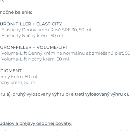
ry:
nočné balenie:
LURON-FILLER + ELASTICITY
 + Elasticity Denný krém Rosé SPF 30, 50 ml
+ Elasticity Nočný krém, 50 ml
ALURON-FILLER + VOLUME-LIFT
r + Volume-Lift Denný krém na normálnu až zmiešanú pleť, 50
 + Volume-Lift Nočný krém, 50 ml
I-PIGMENT
enný krém, 50 ml
očný krém, 50 ml
u a), druhý vylosovaný výhru b) a tretí vylosovaný výhru c).
)
údajov a prejavy osobnej povahy: