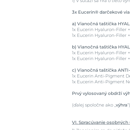
1)
V súťaži sa hrá o tieto výh
3x Eucerin® darčekové via
a)
Vianočná taštička HYA
1x Eucerin Hyaluron-Filler
1x Eucerin Hyaluron-Filler 
b)
Vianočná taštička HY
1x Eucerin Hyaluron-Fille
1x Eucerin Hyaluron-Filler
c)
Vianočná taštička ANT
1x Eucerin Anti-Pigment D
1x Eucerin Anti-Pigment N
Prvý vylosovaný obdrží výhr
(ďalej spoločne ako „
výhra
“
VI. Spracúvanie osobných 