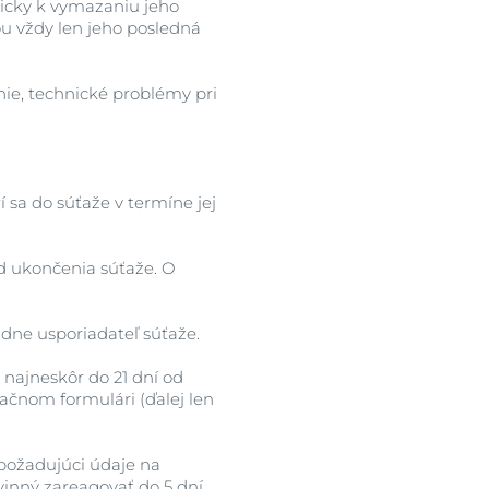
ticky k vymazaniu jeho
u vždy len jeho posledná
nie, technické problémy pri
í sa do súťaže v termíne jej
d ukončenia súťaže. O
adne usporiadateľ súťaže.
najneskôr do 21 dní od
račnom formulári (ďalej len
 požadujúci údaje na
vinný zareagovať do 5 dní