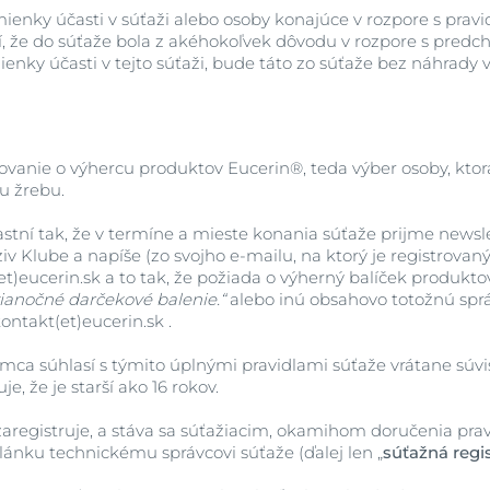
enky účasti v súťaži alebo osoby konajúce v rozpore s prav
tí, že do súťaže bola z akéhokoľvek dôvodu v rozpore s pred
enky účasti v tejto súťaži, bude táto zo súťaže bez náhrady 
ovanie o výhercu produktov Eucerin®, teda výber osoby, ktor
u žrebu.
tní tak, že v termíne a mieste konania súťaže prijme newsle
ziv Klube a napíše (zo svojho e-mailu, na ktorý je registrovan
et)eucerin.sk a to tak, že požiada o výherný balíček produkto
ianočné darčekové balenie.“
alebo inú obsahovo totožnú sprá
ontakt(et)eucerin.sk .
ca súhlasí s týmito úplnými pravidlami súťaže vrátane súvi
e, že je starší ako 16 rokov.
aregistruje, a stáva sa súťažiacim, okamihom doručenia pra
lánku technickému správcovi súťaže (ďalej len „
súťažná regis