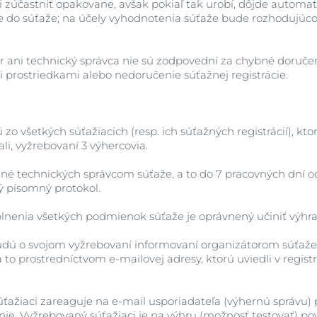
i zúčastniť opakovane, avšak pokiaľ tak urobí, dôjde automa
ie do súťaže; na účely vyhodnotenia súťaže bude rozhodujúco
or ani technický správca nie sú zodpovední za chybné doruče
 prostriedkami alebo nedoručenie súťažnej registrácie.
o všetkých súťažiacich (resp. ich súťažných registrácií), ktor
li, vyžrebovaní 3 výhercovia.
é technických správcom súťaže, a to do 7 pracovných dní o
 písomný protokol.
lnenia všetkých podmienok súťaže je oprávnený učiniť výhr
udú o svojom vyžrebovaní informovaní organizátorom súťaže 
to prostredníctvom e-mailovej adresy, ktorú uviedli v regist
ťažiaci zareaguje na e-mail usporiadateľa (výhernú správu)
anie. Vyžrebovaný súťažiaci je na výhru (možnosť testovať) po