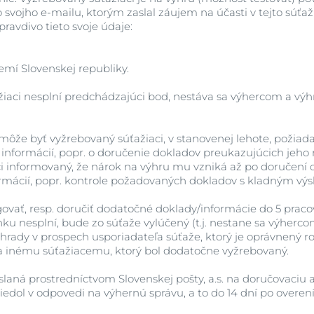
 svojho e-mailu, ktorým zaslal záujem na účasti v tejto súťa
 pravdivo tieto svoje údaje:
mí Slovenskej republiky.
žiaci nesplní predchádzajúci bod, nestáva sa výhercom a vý
môže byť vyžrebovaný súťažiaci, v stanovenej lehote, požiad
informácií, popr. o doručenie dokladov preukazujúcich jeho
i informovaný, že nárok na výhru mu vzniká až po doručení
rmácií, popr. kontrole požadovaných dokladov s kladným vý
govať, resp. doručiť dodatočné doklady/informácie do 5 praco
u nesplní, bude zo súťaže vylúčený (t.j. nestane sa výherco
rady v prospech usporiadateľa súťaže, ktorý je oprávnený r
nia inému súťažiacemu, ktorý bol dodatočne vyžrebovaný.
slaná prostredníctvom Slovenskej pošty, a.s. na doručovaciu
iedol v odpovedi na výhernú správu, a to do 14 dní po overen