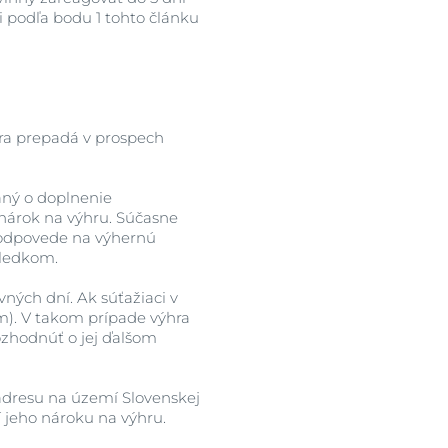
ži podľa bodu 1 tohto článku
hra prepadá v prospech
aný o doplnenie
 nárok na výhru. Súčasne
 odpovede na výhernú
sledkom.
vných dní. Ak súťažiaci v
m). V takom prípade výhra
ozhodnúť o jej ďalšom
 adresu na území Slovenskej
í jeho nároku na výhru.