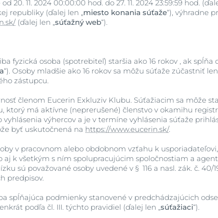
d 20. 11. 2024 00:00:00 hod. do 27. 11. 2024 23:59:59 hod. (ďale
j republiky (ďalej len „
miesto konania súťaže
“), výhradne 
n.sk/
(ďalej len „
súťažný web
“).
Zobraziť všetky
produkty
ba fyzická osoba (spotrebiteľ) staršia ako 16 rokov , ak spĺ
a
“). Osoby mladšie ako 16 rokov sa môžu súťaže zúčastniť len
ného zástupcu.
nosť členom Eucerin Exkluziv Klubu. Súťažiacim sa môže sta
u, ktorý má aktívne (neprerušené) členstvo v okamihu registr
o vyhlásenia výhercov a je v termíne vyhlásenia súťaže prihl
ôže byť uskutočnená na
https://www.eucerin.sk/
.
soby v pracovnom alebo obdobnom vzťahu k usporiadateľovi,
o aj k všetkým s ním spolupracujúcim spoločnostiam a agent
ízku sú považované osoby uvedené v § 116 a nasl. zák. č. 40/
ch predpisov.
ba spĺňajúca podmienky stanovené v predchádzajúcich odsek
krát podľa čl. III. týchto pravidiel (ďalej len „
súťažiaci
“).