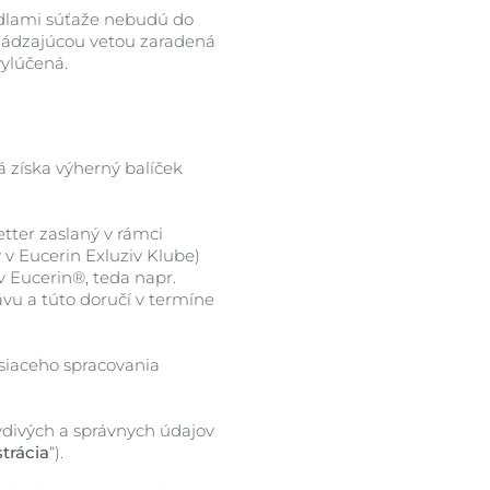
idlami súťaže nebudú do
chádzajúcou vetou zaradená
vylúčená.
á získa výherný balíček
tter zaslaný v rámci
ý v Eucerin Exluziv Klube)
v Eucerin®, teda napr.
vu a túto doručí v termíne
siaceho spracovania
vdivých a správnych údajov
trácia
“).