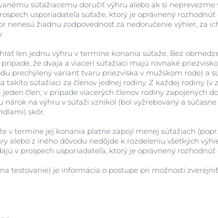
vanému súťažiacemu doručiť výhru alebo ak si neprevezme v
rospech usporiadateľa súťaže, ktorý je oprávnený rozhodnúť o
tor nenesú žiadnu zodpovednosť za nedoručenie výhier, za i
.
hrať len jednu výhru v termíne konania súťaže. Bez obmedze
prípade, že dvaja a viacerí súťažiaci majú rovnaké priezvisko
du prechýlený variant tvaru priezviska v mužskom rode) a s
a takíto súťažiaci za členov jednej rodiny. Z každej rodiny (
a jeden člen; v prípade viacerých členov rodiny zapojených do
nárok na výhru v súťaži vznikol (bol vyžrebovaný a súčasne 
dlami) skôr.
že v termíne jej konania platne zapojí menej súťažiach (popr
y alebo z iného dôvodu nedôjde k rozdeleniu všetkých výhier),
ú v prospech usporiadateľa, ktorý je oprávnený rozhodnúť o
 na testovanie) je informácia o postupe pri možnosti zverejni