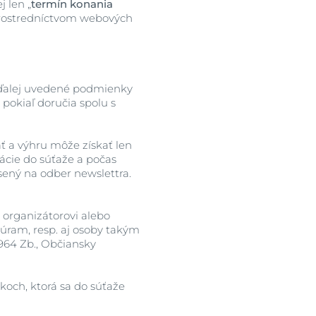
j len „
termín konania
prostredníctvom webových
ňa ďalej uvedené podmienky
 pokiaľ doručia spolu s
ť a výhru môže získať len
ácie do súťaže a počas
ásený na odber newslettra.
 organizátorovi alebo
úram, resp. aj osoby takým
1964 Zb., Občiansky
och, ktorá sa do súťaže