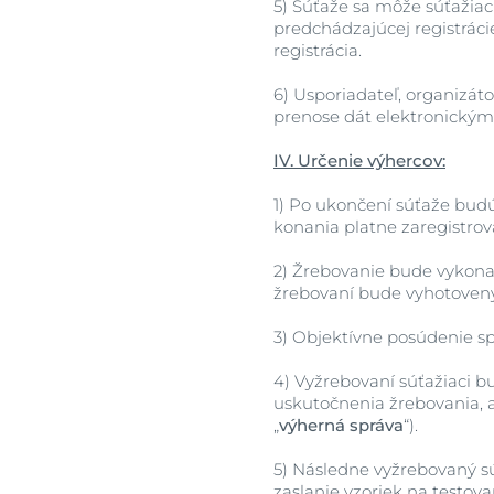
5)
Súťaže sa môže súťažiac
predchádzajúcej registrác
registrácia.
6)
Usporiadateľ, organizát
prenose dát elektronickými
IV. Určenie výhercov:
1)
Po ukončení súťaže budú z
konania platne zaregistrova
2)
Žrebovanie bude vykonan
žrebovaní bude vyhotovený
3)
Objektívne posúdenie sp
4)
Vyžrebovaní súťažiaci b
uskutočnenia žrebovania, a 
„
výherná správa
“).
5)
Následne vyžrebovaný sú
zaslanie vzoriek na testov