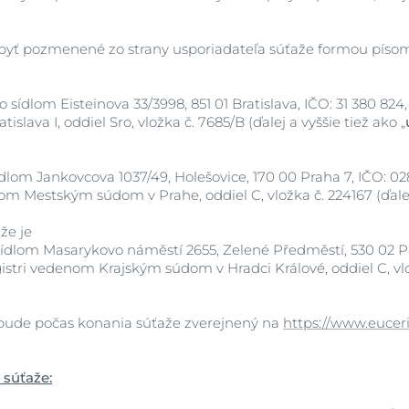
okožka
ú kozmetiku
Kúpiť
DermoPure Clinical
oža
diencie
 byť pozmenené zo strany usporiadateľa súťaže formou pís
Hyaluron-Filler všetky
ry
produkty
Svrbiaca pokožka
Atopický ekzém
+1
vte Anti-Pigment
Súťaže a výhercov
 pokožka hlavy
pH5
so sídlom Eisteinova 33/3998, 851 01 Bratislava, IČO: 31 380 
AtopiControl
islava I, oddiel Sro, vložka č. 7685/B (ďalej a vyššie tiež ako „
Acute krém
Q10 Active
100 ml
na
Zistite viac
Zjistit více
Slnečná ochrana
5.0
27 recenzií
sídlom Jankovcova 1037/49, Holešovice, 170 00 Praha 7, IČO: 0
UreaRepair
 Mestským súdom v Prahe, oddiel C, vložka č. 224167 (ďalej
Kúpiť
po opaľovaní
že je
a
 sídlom Masarykovo náměstí 2655, Zelené Předměstí, 530 02 P
Anti-Age
tri vedenom Krajským súdom v Hradci Králové, oddiel C, vlo
Hyaluron-Filler + 3x EFFECT
Denný krém SPF 30
l bude počas konania súťaže zverejnený na
https://www.euceri
50 ml
5.0
3 recenzií
 súťaže:
Kúpiť