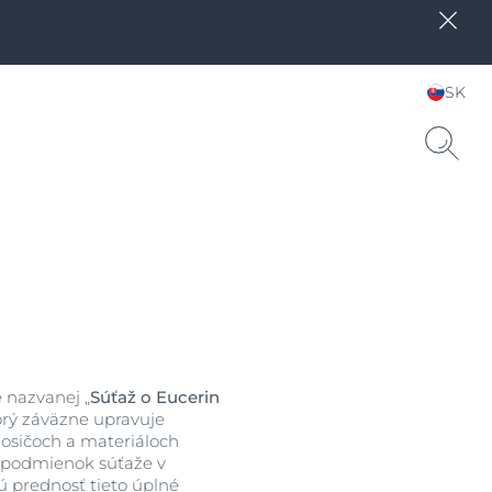
SK
Zvoľte jazyk & krajinu
 nazvanej „
Súťaž o Eucerin
orý záväzne upravuje
nosičoch a materiáloch
o podmienok súťaže v
ú prednosť tieto úplné