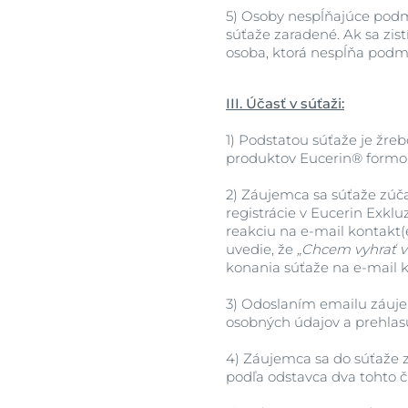
5)
Osoby nespĺňajúce podmi
súťaže zaradené. Ak sa zis
osoba, ktorá nespĺňa podmi
III. Účasť v súťaži:
1)
Podstatou súťaže je žreb
produktov Eucerin® formo
2)
Záujemca sa súťaže zúčas
registrácie v Eucerin Exklu
reakciu na e-mail kontakt(
uvedie, že
„Chcem vyhrať v
konania súťaže na e-mail k
3)
Odoslaním emailu záujem
osobných údajov a prehlasuj
4)
Záujemca sa do súťaže z
podľa odstavca dva tohto č