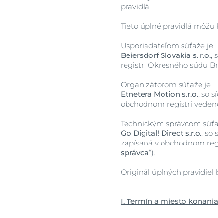
Starostlivosť o vlasy a
začervenaniu
pravidlá.
Podráždená p
vysokokvalitn
pokožku hlavy
Pokožka hlavy a vlasy
Popraskaná k
Kvalitné ingre
Slnečná ochrana
Tieto úplné pravidlá môžu
Pleť so sklonom k ​​akné
Popraskané pe
Usporiadateľom súťaže je
Obja
Slnečná ochrana
Problematická
Beiersdorf Slovakia s. r.o.
, 
Všetko o koži
a vlasy
registri Okresného súdu Brat
Starnúca pleť
Slnečná ochra
Organizátorom súťaže je
Suchá pleť
Etnetera Motion s.r.o.
Starnúca pleť
, so 
obchodnom registri vedenom
Suché pery
Starostlivosť 
Technickým správcom súťa
Suchá pokožk
Go Digital! Direct s.r.o.
, so
SPF 30
zapísaná v obchodnom regis
správca
“).
Originál úplných pravidie
I. Termín a miesto konania