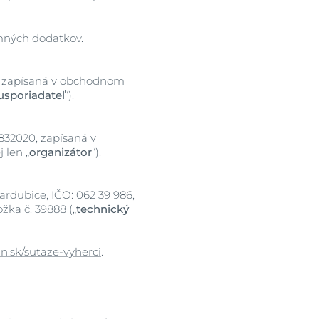
omných dodatkov.
ia
824, zapísaná v obchodnom
usporiadateľ
“).
2832020, zapísaná v
 len „
organizátor
“).
ardubice, IČO: 062 39 986,
žka č. 39888 („
technický
n.sk/sutaze-vyherci
.