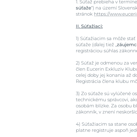
1.
Súťaž prebieha v termíne o
súťaže
“) na území Slovenske
stránok
https://www.euceri
II. Súťažiaci:
1)
Súťažiacim sa môže stať i
súťaže (ďalej tiež „
záujemc
registráciou súhlas zákon
2)
Súťaž je odmenou za ver
člen Eucerin Exkluziv Klub
celej doby jej konania až d
Registrácia člena klubu m
3)
Zo súťaže sú vylúčené o
technickému správcovi, ak
osobám blízke. Za osobu bl
zákonník, v znení neskorší
4)
Súťažiacim sa stane oso
platne registruje aspoň jeden