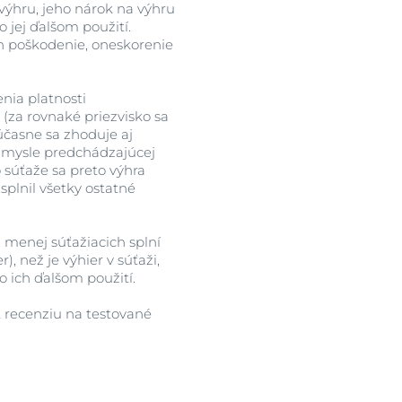
ýhru, jeho nárok na výhru
 jej ďalšom použití.
ch poškodenie, oneskorenie
nia platnosti
 (za rovnaké priezvisko sa
účasne sa zhoduje aj
v zmysle predchádzajúcej
 súťaže sa preto výhra
splnil všetky ostatné
. menej súťažiacich splní
 než je výhier v súťaži,
 ich ďalšom použití.
ť recenziu na testované