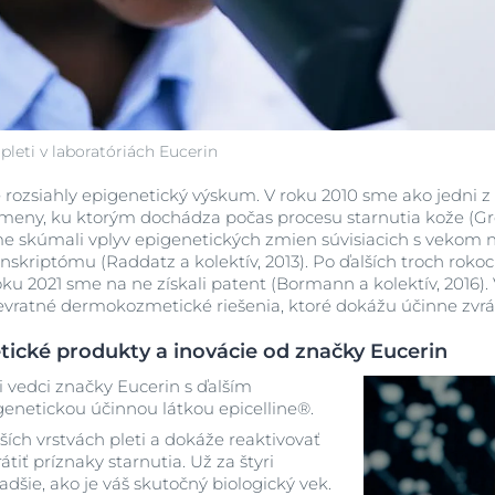
pleti v laboratóriách Eucerin
zsiahly epigenetický výskum. V roku 2010 sme ako jedni z p
ny, ku ktorým dochádza počas procesu starnutia kože (Gronni
sme skúmali vplyv epigenetických zmien súvisiacich s vekom 
kriptómu (Raddatz a kolektív, 2013). Po ďalších troch rokoch
ku 2021 sme na ne získali patent (Bormann a kolektív, 2016).
vratné dermokozmetické riešenia, ktoré dokážu účinne zvrátiť
tické produkty a inovácie od značky Eucerin
i vedci značky Eucerin s ďalším
netickou účinnou látkou epicelline®.
ších vrstvách pleti a dokáže reaktivovať
átiť príznaky starnutia. Už za štyri
dšie, ako je váš skutočný biologický vek.