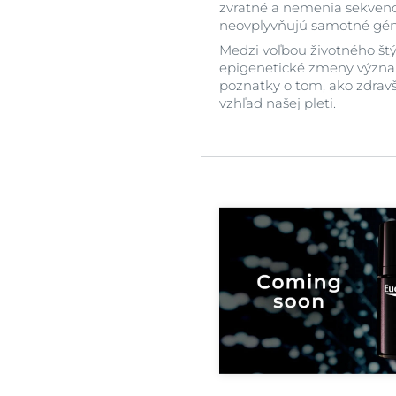
zvratné a nemenia sekvencie
neovplyvňujú samotné gény
Medzi voľbou životného štý
epigenetické zmeny význam
poznatky o tom, ako zdravší
vzhľad našej pleti.