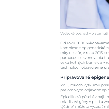
Vedecké poznatky o starnutí 
Od roku 2008 vykonávame ro
komplexné epigenetické zme
roky neskôr, v roku 2013, 
pomocou sekvenovania trans
veku kožných buniek a v ro
technológii objavujeme pre
Pripravované epigene
Po 15 rokoch výskumu prišl
prelomovým objavom: epige
Epicelline® pôsobí v najhlb
mladistvé gény v pleti a zvr
týždne* môžete vyzerať mla