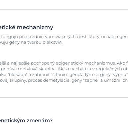
etické mechanizmy
ungujú prostredníctvom viacerých ciest, ktorými riadia gen
vujú gény na tvorbu bielkovín.
jší a najlepšie pochopený epigenetický mechanizmus. Ako 
a pridáva metylová skupina. Ak sa nachádza v regulačných o
o "blokáda" a zabrániť "čítaniu" génov. Tým sa gény "vypnú" a
vej skupiny, proces demetylácie, gény "zapne" a umožní ich
genetickým zmenám?