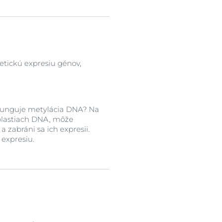
etickú expresiu génov,
funguje metylácia DNA? Na
blastiach DNA, môže
 zabráni sa ich expresii.
 expresiu.