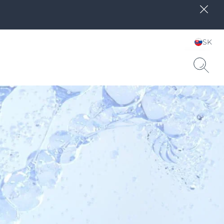
SK
Zvoľte jazyk & krajinu