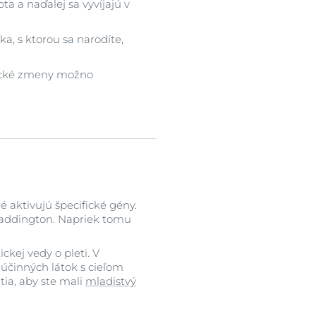
 a naďalej sa vyvíjajú v
ka, s ktorou sa narodíte,
tické zmeny možno
 aktivujú špecifické gény.
 Waddington. Napriek tomu
kej vedy o pleti. V
 účinných látok s cieľom
ia, aby ste mali
mladistvý