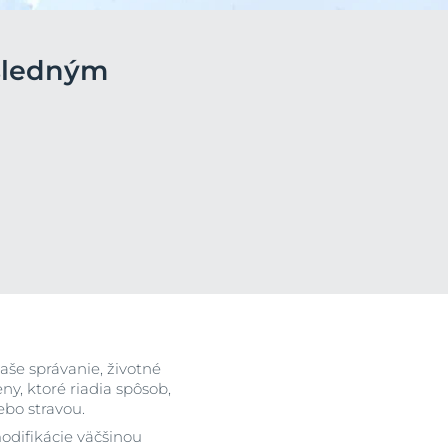
osledným
ia
aše správanie, životné
ny, ktoré riadia spôsob,
ebo stravou.
odifikácie väčšinou