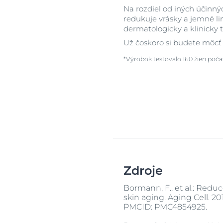
Na rozdiel od iných účinnýc
redukuje vrásky a jemné li
dermatologicky a klinicky 
Už čoskoro si budete môcť 
*Výrobok testovalo 160 žien poča
Zdroje
Bormann, F., et al.: Red
skin aging. Aging Cell. 20
PMCID: PMC4854925.