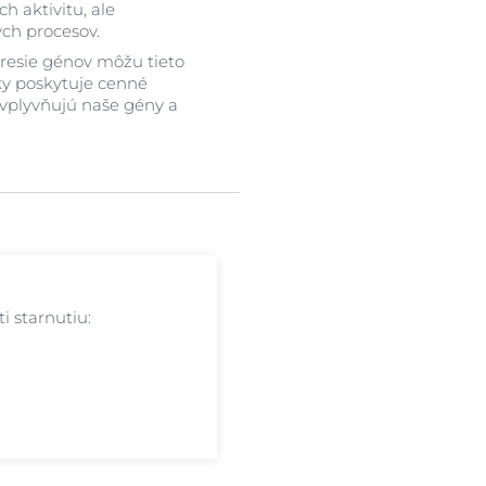
h aktivitu, ale
ch procesov.
presie génov môžu tieto
ky poskytuje cenné
 ovplyvňujú naše gény a
i starnutiu: