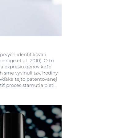
rvých identifikovali
ge et al., 2010). O tri
na expresiu génov kože
 sme vyvinuli tzv. hodiny
 Vďaka tejto patentovanej
 proces starnutia pleti.