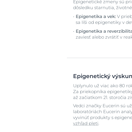
Epigenetické zmeny sú pri
dôsledku starnutia, životné
Epigenetika a vek:
V prieb
sa líši od epigenetiky v de
Epigenetika a reverzibilita
zaviesť alebo zvrátiť v re
Epigenetický výsku
Uplynulo už viac ako 80 r
Za priekopníka epigenetik
až začiatkom 21. storočia
Vedci značky Eucerin sú už
laboratóriách Eucerin anal
vyvinúť produkty s epigene
vzhľad pleti
.