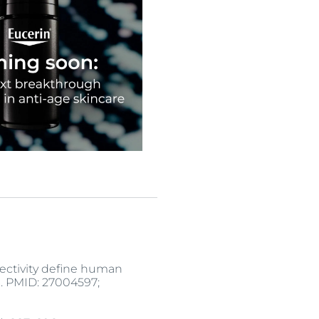
nectivity define human
3. PMID: 27004597;