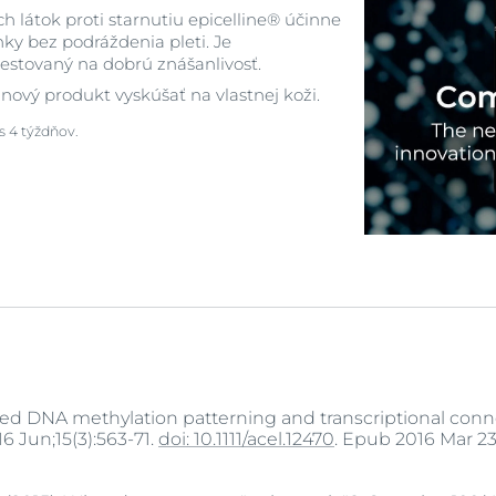
h látok proti starnutiu epicelline® účinne
nky bez podráždenia pleti. Je
testovaný na dobrú znášanlivosť.
nový produkt vyskúšať na vlastnej koži.
s 4 týždňov.
uced DNA methylation patterning and transcriptional con
16 Jun;15(3):563-71.
doi: 10.1111/acel.12470
. Epub 2016 Mar 2