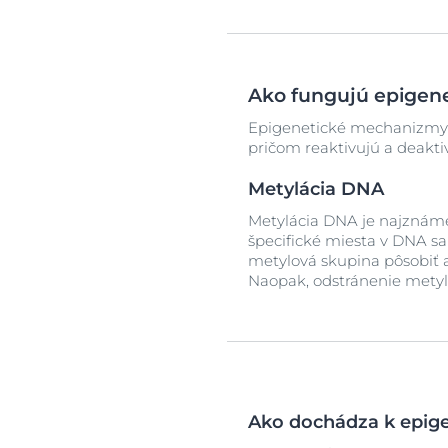
Ako fungujú epigen
Epigenetické mechanizmy f
pričom reaktivujú a deakti
Metylácia DNA
Metylácia DNA je najznáme
špecifické miesta v DNA s
metylová skupina pôsobiť ak
Naopak, odstránenie metylo
Ako dochádza k epi