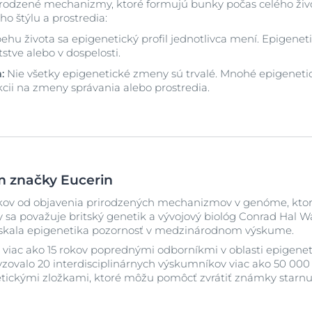
rodzené mechanizmy, ktoré formujú bunky počas celého života
ho štýlu a prostredia:
ehu života sa epigenetický profil jednotlivca mení. Epigeneti
tstve alebo v dospelosti.
:
Nie všetky epigenetické zmeny sú trvalé. Mnohé epigene
akcii na zmeny správania alebo prostredia.
m značky Eucerin
okov od objavenia prirodzených mechanizmov v genóme, ktoré
y sa považuje britský genetik a vývojový biológ Conrad Hal
 získala epigenetika pozornosť v medzinárodnom výskume.
 viac ako 15 rokov poprednými odborníkmi v oblasti epigenetic
yzovalo 20 interdisciplinárnych výskumníkov viac ako 50 000
tickými zložkami, ktoré môžu pomôcť zvrátiť známky starnut