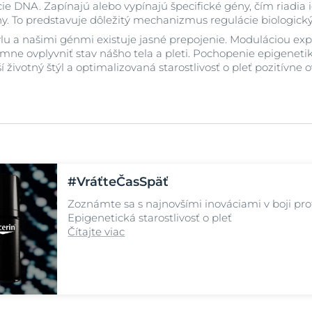
 DNA. Zapínajú alebo vypínajú špecifické gény, čím riadia ic
. To predstavuje dôležitý mechanizmus regulácie biologický
Zobraziť všetky
lu a našimi génmi existuje jasné prepojenie. Moduláciou ex
produkty
ne ovplyvniť stav nášho tela a pleti. Pochopenie epigeneti
 životný štýl a optimalizovaná starostlivosť o pleť pozitívne
#VráťteČasSpäť
Zoznámte sa s najnovšími inováciami v boji prot
Epigenetická starostlivosť o pleť
Čítajte viac