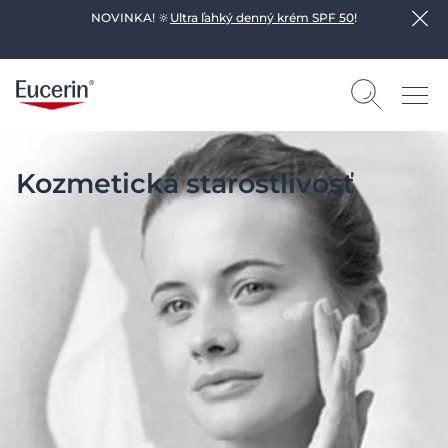
NOVINKA! 🔆
Ultra ľahký denný krém SPF 50
!
Kozmetická starostlivosť