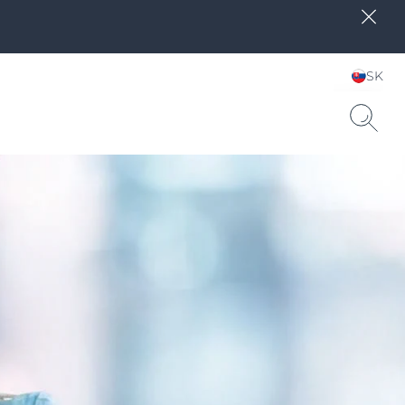
SK
Zvoľte jazyk & krajinu