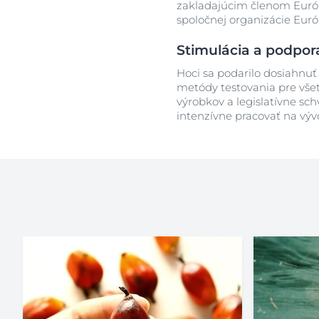
zakladajúcim členom Európs
spoločnej organizácie Euró
Stimulácia a podpo
Hoci sa podarilo dosiahnuť 
metódy testovania pre všet
výrobkov a legislatívne sc
intenzívne pracovať na vývo