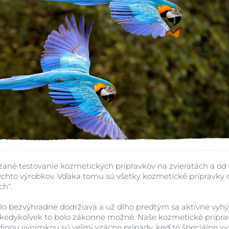
Zobraziť všetky
produkty
ané testovanie kozmetických prípravkov na zvieratách a od ro
 týchto výrobkov. Vďaka tomu sú všetky kozmetické prípravky
ch“.
dlo bezvýhradne dodržiava a už dlho predtým sa aktívne vyhý
 kedykoľvek to bolo zákonne možné. Naše kozmetické príprav
dinou výnimkou sú veľmi vzácne prípady, keď to špeciálne v