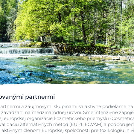
ovanými partnermi
 partnermi a záujmovými skupinami sa aktívne podieľame na 
h zavádzaní na medzinárodnej úrovni. Sme intenzívne zapoj
cej európskej organizácie kozmetického priemyslu (Cosmetic
validáciu alternatívnych metód (EURL ECVAM) a podporuj
ktívnym členom Európskej spoločnosti pre toxikológiu in vi