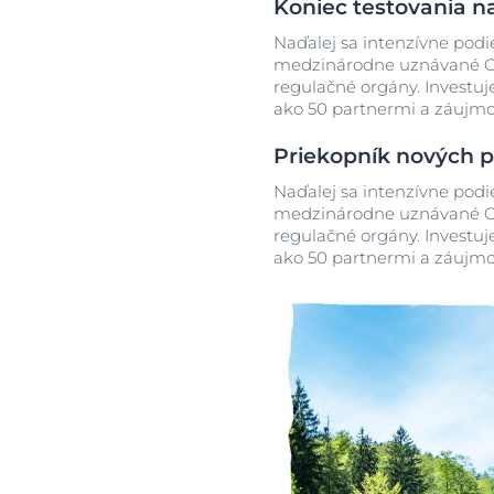
Koniec testovania n
Naďalej sa intenzívne podi
medzinárodne uznávané OEC
regulačné orgány. Investuj
ako 50 partnermi a záujmo
Priekopník nových p
Naďalej sa intenzívne podi
medzinárodne uznávané OEC
regulačné orgány. Investuj
ako 50 partnermi a záujmo