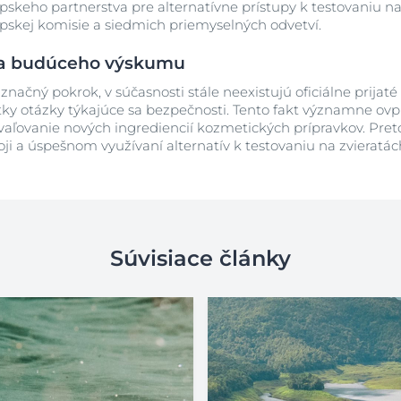
keho partnerstva pre alternatívne prístupy k testovaniu na
pskej komisie a siedmich priemyselných odvetví.
ra budúceho výskumu
značný pokrok, v súčasnosti stále neexistujú oficiálne prijat
ky otázky týkajúce sa bezpečnosti. Tento fakt významne ovp
hvaľovanie nových ingrediencií kozmetických prípravkov. Pre
ji a úspešnom využívaní alternatív k testovaniu na zvieratác
Súvisiace články