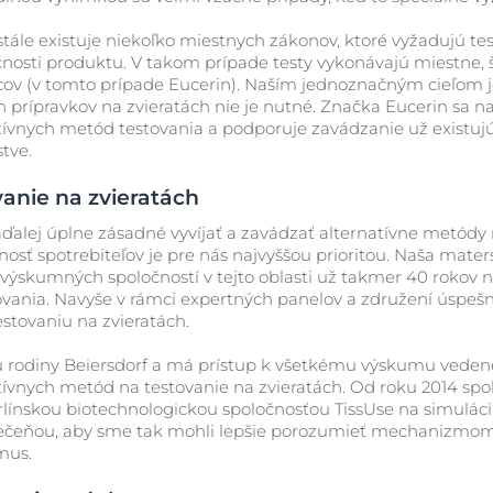
 stále existuje niekoľko miestnych zákonov, ktoré vyžadujú te
čnosti produktu. V takom prípade testy vykonávajú miestne,
obcov (v tomto prípade Eucerin). Naším jednoznačným cieľom j
 prípravkov na zvieratách nie je nutné. Značka Eucerin sa na
atívnych metód testovania a podporuje zavádzanie už existuj
tve.
vanie na zvieratách
aďalej úplne zásadné vyvíjať a zavádzať alternatívne metódy
nosť spotrebiteľov je pre nás najvyššou prioritou. Naša mater
výskumných spoločností v tejto oblasti už takmer 40 rokov n
ovania. Navyše v rámci expertných panelov a združení úspe
testovaniu na zvieratách.
u rodiny Beiersdorf a má prístup k všetkému výskumu vede
atívnych metód na testovanie na zvieratách. Od roku 2014 sp
rlínskou biotechnologickou spoločnosťou TissUse na simulácii
pečeňou, aby sme tak mohli lepšie porozumieť mechanizmom,
mus.