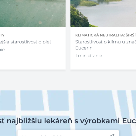
KLIMATICKÁ NEUTRALITA: ŠIRŠ
TY
Starostlivosť o klímu u zna
jšia starostlivosť o pleť
Eucerin
nie
1 min čítanie
sť najbližšiu lekáreň s výrobkami Euc