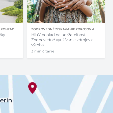
Í POHĽAD
ZODPOVEDNÉ ZÍSKAVANIE ZDROJOV A
čky
VÝROBA
Hlbší pohľad na udržateľnosť:
Zodpovedné využívanie zdrojov a
výroba
3 min čítanie
erin