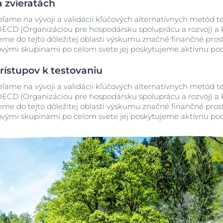
a zvieratách
eľame na vývoji a validácii kľúčových alternatívnych metód te
D (Organizáciou pre hospodársku spoluprácu a rozvoj) a kto
eme do tejto dôležitej oblasti výskumu značné finančné prostr
vými skupinami po celom svete jej poskytujeme aktívnu po
rístupov k testovaniu
eľame na vývoji a validácii kľúčových alternatívnych metód te
D (Organizáciou pre hospodársku spoluprácu a rozvoj) a kto
eme do tejto dôležitej oblasti výskumu značné finančné prostr
vými skupinami po celom svete jej poskytujeme aktívnu po