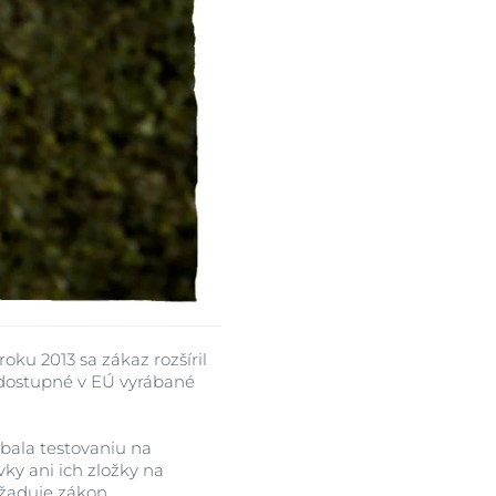
ku 2013 sa zákaz rozšíril
 dostupné v EÚ vyrábané
bala testovaniu na
ky ani ich zložky na
yžaduje zákon.