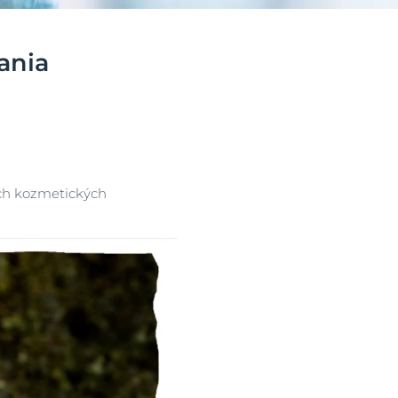
ania
ia
ich kozmetických