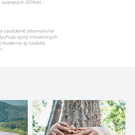
 zvieratách (EPAA) –
é a zavedené alternatívne
lyvňuje vývoj inovatívnych
to budeme aj naďalej
h.