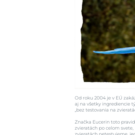
Od roku 2004 je v EÚ zakáz
aj na všetky ingrediencie
„bez testovania na zvieratá
Značka Eucerin toto pravi
zvieratách po celom svete,
zvieratách netestujeme, je