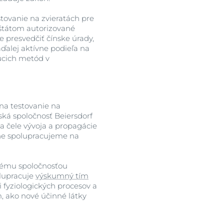
stovanie na zvieratách pre
 štátom autorizované
e presvedčiť čínske úrady,
ďalej aktívne podieľa na
úcich metód v
 na testovanie na
ská spoločnosť Beiersdorf
a čele vývoja a propagácie
šne spolupracujeme na
nému spoločnosťou
olupracuje
výskumný tím
 fyziologických procesov a
 ako nové účinné látky