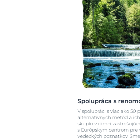
Spolupráca s renom
V spolupráci s viac ako 50
alternatívnych metód a ic
skupín v rámci zastrešujú
s Európskym centrom pre 
vedeckých poznatkov. Sme a