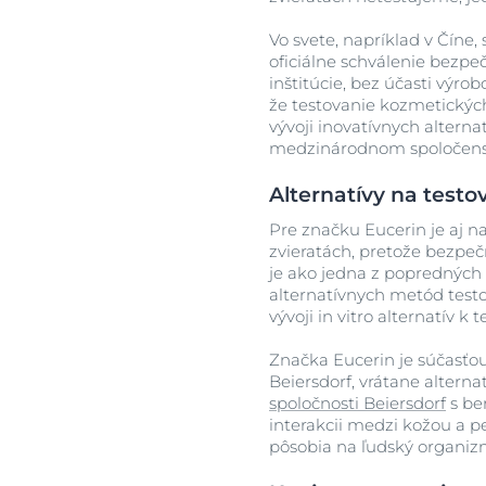
Vo svete, napríklad v Číne,
oficiálne schválenie bezpe
inštitúcie, bez účasti výr
že testovanie kozmetických
vývoji inovatívnych altern
medzinárodnom spoločens
Alternatívy na testo
Pre značku Eucerin je aj n
zvieratách, pretože bezpeč
je ako jedna z popredných 
alternatívnych metód test
vývoji in vitro alternatív k 
Značka Eucerin je súčasťo
Beiersdorf, vrátane altern
spoločnosti Beiersdorf
s be
interakcii medzi kožou a 
pôsobia na ľudský organiz