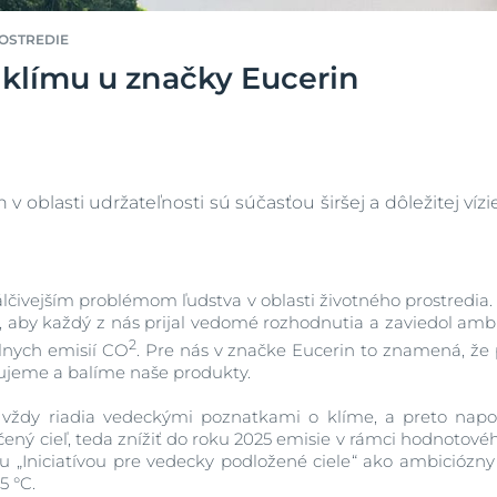
okožka
ú kozmetiku
Kúpiť
DermoPure Clinical
OSTREDIE
oža
diencie
Hyaluron-Filler všetky
o klímu u značky Eucerin
ry
produkty
Svrbiaca pokožka
Atopický ekzém
+1
vte Anti-Pigment
Súťaže a výhercov
 pokožka hlavy
pH5
AtopiControl
Acute krém
Q10 Active
100 ml
na
Zistite viac
Zjistit více
Slnečná ochrana
v oblasti udržateľnosti sú súčasťou širšej a dôležitej víz
5.0
27 recenzií
UreaRepair
Kúpiť
po opaľovaní
a
čivejším problémom ľudstva v oblasti životného prostredia.
Anti-Age
, aby každý z nás prijal vedomé rozhodnutia a zaviedol amb
Hyaluron-Filler + 3x EFFECT
2
lnych emisií CO
. Pre nás v značke Eucerin to znamená, ž
Denný krém SPF 30
ujeme a balíme naše produkty.
50 ml
 vždy riadia vedeckými poznatkami o klíme, a preto na
5.0
3 recenzií
ený cieľ, teda znížiť do roku 2025 emisie v rámci hodnotovéh
u „Iniciatívou pre vedecky podložené ciele“ ako ambicióz
Kúpiť
5 °C.