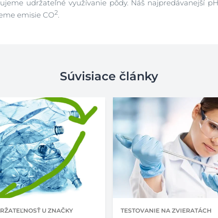
ujeme udržateľné využívanie pôdy. Náš najpredávanejší pH
2
jeme emisie CO
.
Súvisiace články
DRŽATEĽNOSŤ U ZNAČKY
TESTOVANIE NA ZVIERATÁCH