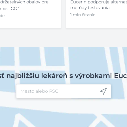
udržateľných obalov pre
Eucerin podporuje alterna
2
metódy testovania
emisií CO
1 min čítanie
nie
sť najbližšiu lekáreň s výrobkami Euc