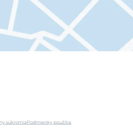
any súkromia
Podmienky použitia