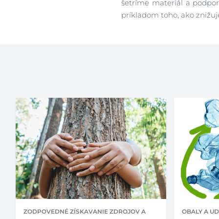
šetríme materiál a podpor
príkladom toho, ako znižu
ZODPOVEDNÉ ZÍSKAVANIE ZDROJOV A
OBALY A U