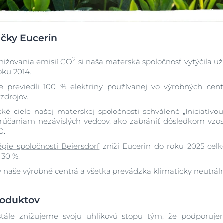
ačky Eucerin
2
znižovania emisií CO
si naša materská spoločnosť vytýčila už
oku 2014.
 previedli 100 % elektriny používanej vo výrobných cen
 zdrojov.
cké ciele našej materskej spoločnosti schválené „Iniciatív
rúčaniam nezávislých vedcov, ako zabrániť dôsledkom vzos
00.
égie spoločnosti Beiersdorf
zníži Eucerin do roku 2025 cel
o 30 %.
 naše výrobné centrá a všetka prevádzka klimaticky neutrál
roduktov
tále znižujeme svoju uhlíkovú stopu tým, že podporuje