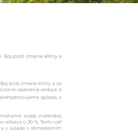
ia
ie: Boj proti zmene klímy a
 Boj proti zmene klímy a za
iciózne opatrenia vedúce k
e prehodnocujeme spôsob, z
pomáhame svojej materskej
o reťazca o 30 %. Tento cieľ
ny a v súlade s obmedzením