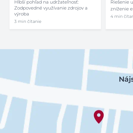
VÝROBA
Hlbší pohľad na udržateľnosť:
EUCERIN
Riešenie 
Zodpovedné využívanie zdrojov a
zníženie 
výroba
4 min číta
3 min čítanie
Náj