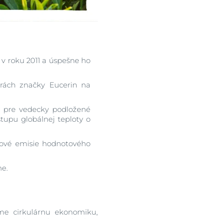
 v roku 2011 a úspešne ho
trách značky Eucerin na
ou pre vedecky podložené
tupu globálnej teploty o
kové emisie hodnotového
ne.
me cirkulárnu ekonomiku,