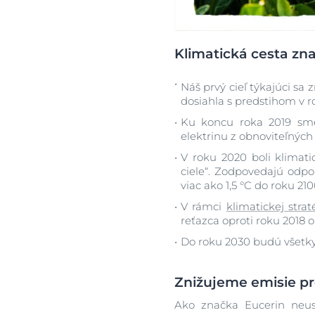
Klimatická cesta zn
Náš prvý cieľ týkajúci sa 
dosiahla s predstihom v r
Ku koncu roka 2019 sme
elektrinu z obnoviteľných
V roku 2020 boli klimati
ciele“. Zodpovedajú odpo
viac ako 1,5 °C do roku 21
V rámci
klimatickej strat
reťazca oproti roku 2018 
Do roku 2030 budú všetky
Znižujeme emisie p
Ako značka Eucerin neus