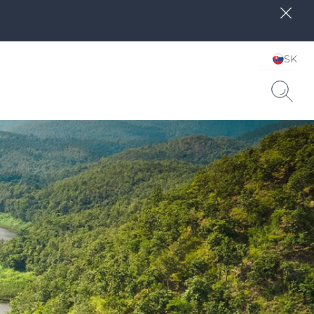
SK
Zvoľte jazyk & krajinu