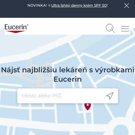
NOVINKA! 🔆
Ultra ľahký denný krém SPF 50
!
Nájsť najbližšiu lekáreň s výrobkami
Eucerin