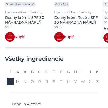
Slnečná ochrana
+1
Anti-Age
An
Hyaluron-Filler + Elasticity
Hyaluron-Filler + Elasticity
Hya
Denný krém s SPF 30
Denný krém Rosé s SPF
No
NÁHRADNÁ NÁPLŇ
30 NÁHRADNÁ NÁPLŇ
50
50 ml
50 ml
Kúpiť
Kúpiť
Všetky ingrediencie
1
4
A
B
C
D
E
F
G
H
I
J
K
L
M
N
O
P
R
S
T
U
V
W
X
Z
1,2-Hexanediol
4-t-Butylcyclohexanol (Trans-Isomer)
Acrylamide/Ammonium Acrylate
Bakuchiol
C10-30 Alkyl Acrylate Crosspolymer
Decyl Glucoside
Enoxolón
Farebné pigmenty
Gellan Gum
Helianthus Annuus Seed Oil
Isobutane
jojobový olej
Karnitín
Lanolin Alcohol