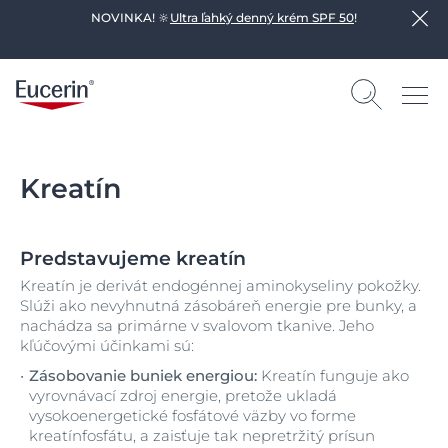
NOVINKA! 🔆
Ultra ľahký denný krém SPF 50
!
Kreatín
Predstavujeme kreatín
Kreatín je derivát endogénnej aminokyseliny pokožky.
Slúži ako nevyhnutná zásobáreň energie pre bunky, a
nachádza sa primárne v svalovom tkanive. Jeho
kľúčovými účinkami sú:
Zásobovanie buniek energiou:
Kreatín funguje ako
vyrovnávací zdroj energie, pretože ukladá
vysokoenergetické fosfátové väzby vo forme
kreatínfosfátu, a zaisťuje tak nepretržitý prísun