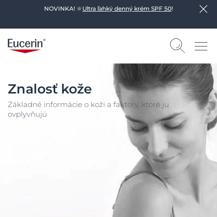
NOVINKA! 🔆
Ultra ľahký denný krém SPF 50
!
Znalosť kože
Základné informácie o koži a faktory, ktoré ju
ovplyvňujú