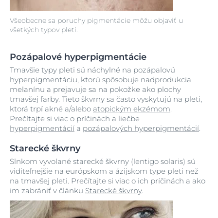
Všeobecne sa poruchy pigmentácie môžu objaviť u
všetkých typov pleti.
Pozápalové hyperpigmentácie
Tmavšie typy pleti sú náchylné na pozápalovú
hyperpigmentáciu, ktorú spôsobuje nadprodukcia
melanínu a prejavuje sa na pokožke ako plochy
tmavšej farby. Tieto škvrny sa často vyskytujú na pleti,
ktorá trpí akné a/alebo
atopickým ekzémom
.
Prečítajte si viac o príčinách a liečbe
hyperpigmentácií
a
pozápalových hyperpigmentácií
.
Starecké škvrny
Slnkom vyvolané starecké škvrny (lentigo solaris) sú
viditeľnejšie na európskom a ázijskom type pleti než
na tmavšej pleti. Prečítajte si viac o ich príčinách a ako
im zabrániť v článku
Starecké škvrny
.