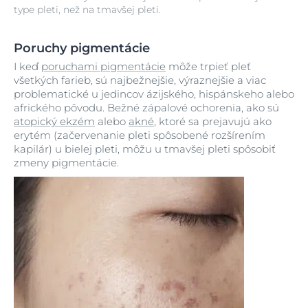
type pleti, než na tmavšej pleti.
Poruchy pigmentácie
I keď
poruchami pigmentácie
môže trpieť pleť
všetkých farieb, sú najbežnejšie, výraznejšie a viac
problematické u jedincov ázijského, hispánskeho alebo
afrického pôvodu. Bežné zápalové ochorenia, ako sú
atopický ekzém
alebo
akné
, ktoré sa prejavujú ako
erytém (začervenanie pleti spôsobené rozšírením
kapilár) u bielej pleti, môžu u tmavšej pleti spôsobiť
zmeny pigmentácie.