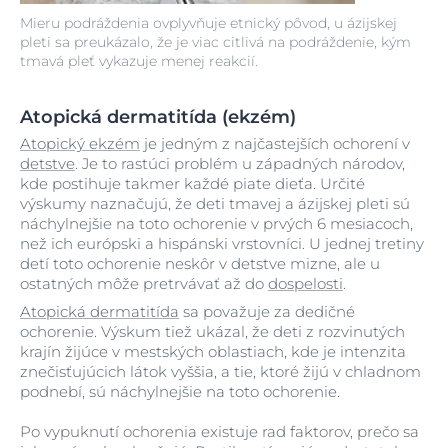
Mieru podráždenia ovplyvňuje etnický pôvod, u ázijskej
pleti sa preukázalo, že je viac citlivá na podráždenie, kým
tmavá pleť vykazuje menej reakcií.
Atopická dermatitída (ekzém)
Atopický ekzém
je jedným z najčastejších ochorení v
detstve
. Je to rastúci problém u západných národov,
kde postihuje takmer každé piate dieťa. Určité
výskumy naznačujú, že deti tmavej a ázijskej pleti sú
náchylnejšie na toto ochorenie v prvých 6 mesiacoch,
než ich európski a hispánski vrstovníci. U jednej tretiny
detí toto ochorenie neskôr v detstve mizne, ale u
ostatných môže pretrvávať až do
dospelosti
.
Atopická dermatitída
sa považuje za dedičné
ochorenie. Výskum tiež ukázal, že deti z rozvinutých
krajín žijúce v mestských oblastiach, kde je intenzita
znečisťujúcich látok vyššia, a tie, ktoré žijú v chladnom
podnebí, sú náchylnejšie na toto ochorenie.
Po vypuknutí ochorenia existuje rad faktorov, prečo sa