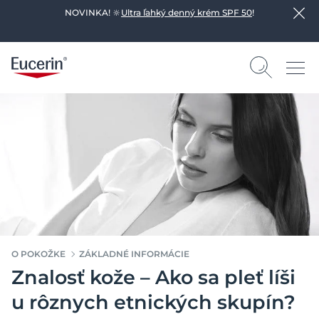
NOVINKA! 🔆
Ultra ľahký denný krém SPF 50
!
O POKOŽKE
ZÁKLADNÉ INFORMÁCIE
Znalosť kože – Ako sa pleť líši
u rôznych etnických skupín?