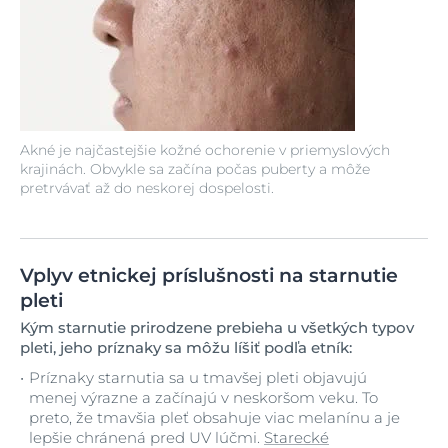
Akné je najčastejšie kožné ochorenie v priemyslových
krajinách. Obvykle sa začína počas puberty a môže
pretrvávať až do neskorej dospelosti.
Vplyv etnickej príslušnosti na starnutie
pleti
Kým starnutie prirodzene prebieha u všetkých typov
pleti, jeho príznaky sa môžu líšiť podľa etník:
Príznaky starnutia sa u tmavšej pleti objavujú
menej výrazne a začínajú v neskoršom veku. To
preto, že tmavšia pleť obsahuje viac melanínu a je
lepšie chránená pred UV lúčmi.
Starecké