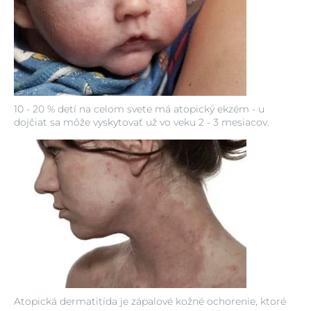
10 - 20 % detí na celom svete má atopický ekzém - u
dojčiat sa môže vyskytovať už vo veku 2 - 3 mesiacov.
Atopická dermatitída je zápalové kožné ochorenie, ktoré