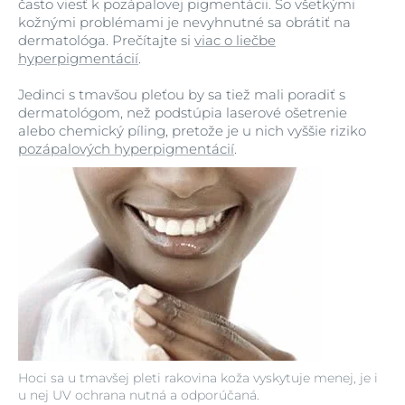
často viesť k pozápalovej pigmentácii. So všetkými
kožnými problémami je nevyhnutné sa obrátiť na
dermatológa. Prečítajte si
viac o liečbe
hyperpigmentácií
.
Jedinci s tmavšou pleťou by sa tiež mali poradiť s
dermatológom, než podstúpia laserové ošetrenie
alebo chemický píling, pretože je u nich vyššie riziko
pozápalových hyperpigmentácií
.
Hoci sa u tmavšej pleti rakovina koža vyskytuje menej, je i
u nej UV ochrana nutná a odporúčaná.