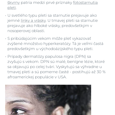
škvrny
patria medzi prvé príznaky
fotostarnutia
pleti
.
U svetlého typu pleti sa starnutie prejavuje ako
jemné
linky a vrásky
. U tmavej pleti sa starnutie
prejavuje ako hlboké vrásky, predovšetkým v
nosoperovej oblasti.
S pribúdajúcim vekom môže pleť vykazovať
zvýšené množstvo hyperkeratózy. Tá je veľmi častá
predovšetkým u východoázijského typu pleti.
Prípady dermatózy papulosa nigra (DPN) sa
zvyšujú s vekom. DPN sú malé, benígne lézie, ktoré
sa objavujú po celej tvári. Vyskytujú sa výhradne u
tmavej pleti a sú pomerne časté - postihujú až 30 %
afroamerickej populácie v USA.