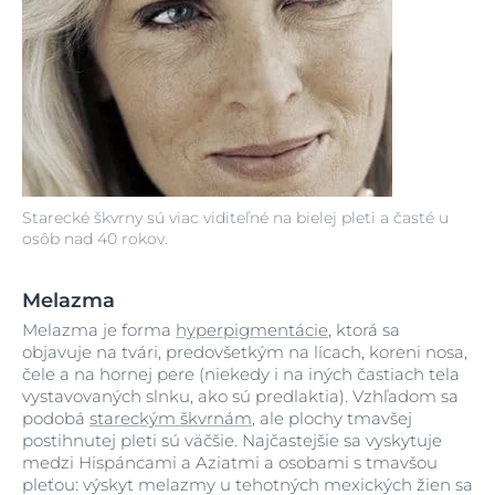
Starecké škvrny sú viac viditeľné na bielej pleti a časté u
osôb nad 40 rokov.
Melazma
Melazma je forma
hyperpigmentácie
, ktorá sa
objavuje na tvári, predovšetkým na lícach, koreni nosa,
čele a na hornej pere (niekedy i na iných častiach tela
vystavovaných slnku, ako sú predlaktia). Vzhľadom sa
podobá
stareckým škvrnám
, ale plochy tmavšej
postihnutej pleti sú väčšie. Najčastejšie sa vyskytuje
medzi Hispáncami a Aziatmi a osobami s tmavšou
pleťou: výskyt melazmy u tehotných mexických žien sa