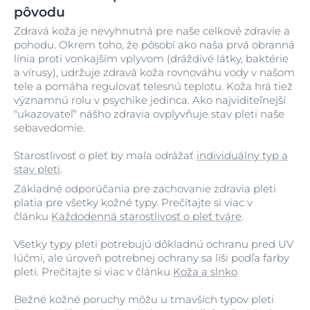
pôvodu
Zdravá koža je nevyhnutná pre naše celkové zdravie a
pohodu. Okrem toho, že pôsobí ako naša prvá obranná
línia proti vonkajším vplyvom (dráždivé látky, baktérie
a vírusy), udržuje zdravá koža rovnováhu vody v našom
tele a pomáha regulovať telesnú teplotu. Koža hrá tiež
významnú rolu v psychike jedinca. Ako najviditeľnejší
"ukazovateľ" nášho zdravia ovplyvňuje stav pleti naše
sebavedomie.
Starostlivosť o pleť by mala odrážať
individuálny typ a
stav pleti
.
Základné odporúčania pre zachovanie zdravia pleti
platia pre všetky kožné typy. Prečítajte si viac v
článku
Každodenná starostlivosť o pleť tváre
.
Všetky typy pleti potrebujú dôkladnú ochranu pred UV
lúčmi, ale úroveň potrebnej ochrany sa líši podľa farby
pleti. Prečítajte si viac v článku
Koža a slnko
.
Bežné kožné poruchy môžu u tmavších typov pleti