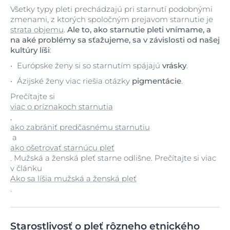
Všetky typy pleti prechádzajú pri starnutí podobnými
zmenami, z ktorých spoločným prejavom starnutie je
strata objemu
.
Ale to, ako starnutie pleti vnímame, a
na aké problémy sa sťažujeme, sa v závislosti od našej
kultúry líši
:
Európske ženy si so starnutím spájajú
vrásky
.
Ázijské ženy viac riešia otázky
pigmentácie
.
Prečítajte si
viac o príznakoch starnutia
,
ako zabrániť predčasnému starnutiu
a
ako ošetrovať starnúcu pleť
. Mužská a ženská pleť starne odlišne. Prečítajte si viac
v článku
Ako sa líšia mužská a ženská pleť
.
Starostlivosť o pleť rôzneho etnického