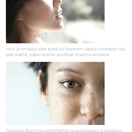
Hoci je tmavšia pleť pred UV žiarením lepšie chránená než
pleť svetlá, odporúčame používať slnečnú ochranu.
Starecké škvrny sú zreteľnejšie na európskom a ázijskom