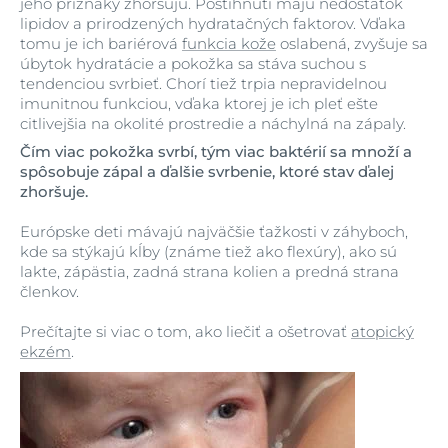
jeho príznaky zhoršujú. Postihnutí majú nedostatok
lipidov a prirodzených hydratačných faktorov. Vďaka
tomu je ich bariérová
funkcia kože
oslabená, zvyšuje sa
úbytok hydratácie a pokožka sa stáva suchou s
tendenciou svrbieť. Chorí tiež trpia nepravidelnou
imunitnou funkciou, vďaka ktorej je ich pleť ešte
citlivejšia na okolité prostredie a náchylná na zápaly.
Čím viac pokožka svrbí, tým viac baktérií sa množí a
spôsobuje zápal a ďalšie svrbenie, ktoré stav ďalej
zhoršuje.
Európske deti mávajú najväčšie ťažkosti v záhyboch,
kde sa stýkajú kĺby (známe tiež ako flexúry), ako sú
lakte, zápästia, zadná strana kolien a predná strana
členkov.
Prečítajte si viac o tom, ako liečiť a ošetrovať
atopický
ekzém
.