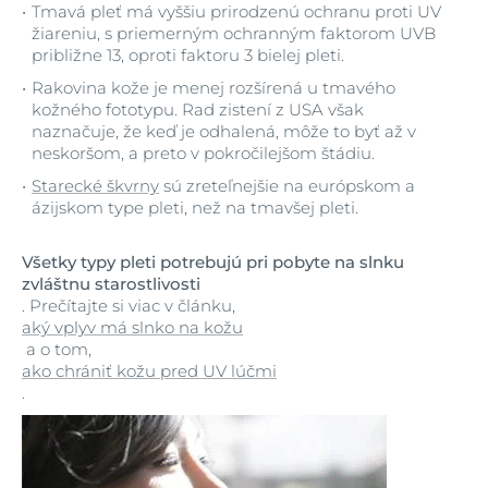
Tmavá pleť má vyššiu prirodzenú ochranu proti UV
žiareniu, s priemerným ochranným faktorom UVB
približne 13, oproti faktoru 3 bielej pleti.
Rakovina kože je menej rozšírená u tmavého
kožného fototypu. Rad zistení z USA však
naznačuje, že keď je odhalená, môže to byť až v
neskoršom, a preto v pokročilejšom štádiu.
Starecké škvrny
sú zreteľnejšie na európskom a
ázijskom type pleti, než na tmavšej pleti.
Všetky typy pleti potrebujú pri pobyte na slnku
zvláštnu starostlivosti
. Prečítajte si viac v článku,
aký vplyv má slnko na kožu
a o tom,
ako chrániť kožu pred UV lúčmi
.