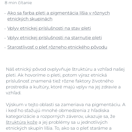
8 min čítanie
Ako sa farba pleti a pigmentácia líšia v rôznych
etnických skupinách
Vplyv etnickej príslušnosti na stav pleti
Vplyv etnickej príslušnosti na starnutie pleti
Starostlivosť o pleť rôzneho etnického pôvodu
Náš etnický pôvod ovplyvňuje štruktúru a vzhľad našej
pleti. Ak hovoríme o pleti, potom výraz etnická
príslušnosť znamená tiež rôzne faktory životného
prostredia a kultúry, ktoré majú vplyv na jej zdravie a
vzhľad.
Výskum v tejto oblasti sa zameriava na pigmentáciu. A
i keď ho sťažujú mnohé obmedzenia z hľadiska
kategorizácie a rozporných záverov, ukazuje sa, že
štruktúra kože
a jej problémy sa u jednotlivých
etnických skupín líšia. To, ako sa o pleť staráme a