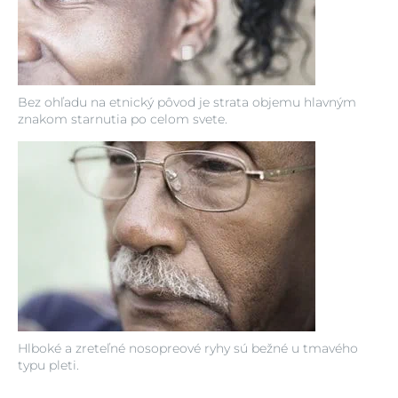
Bez ohľadu na etnický pôvod je strata objemu hlavným
znakom starnutia po celom svete.
Hlboké a zreteľné nosopreové ryhy sú bežné u tmavého
typu pleti.