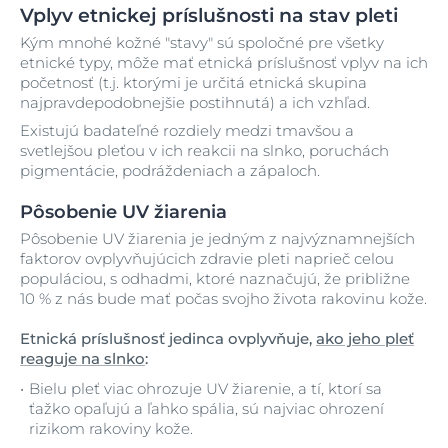
Vplyv etnickej príslušnosti na stav pleti
Kým mnohé kožné "stavy" sú spoločné pre všetky
etnické typy, môže mať etnická príslušnosť vplyv na ich
početnosť (t.j. ktorými je určitá etnická skupina
najpravdepodobnejšie postihnutá) a ich vzhľad.
Existujú badateľné rozdiely medzi tmavšou a
svetlejšou pleťou v ich reakcii na slnko, poruchách
pigmentácie, podráždeniach a zápaloch.
Pôsobenie UV žiarenia
Pôsobenie UV žiarenia je jedným z najvýznamnejších
faktorov ovplyvňujúcich zdravie pleti naprieč celou
populáciou, s odhadmi, ktoré naznačujú, že približne
10 % z nás bude mať počas svojho života rakovinu kože.
Etnická príslušnosť jedinca ovplyvňuje,
ako jeho pleť
reaguje na slnko
:
Bielu pleť viac ohrozuje UV žiarenie, a tí, ktorí sa
ťažko opaľujú a ľahko spália, sú najviac ohrození
rizikom rakoviny kože.