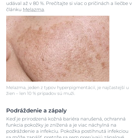
udával až v 80 %. Prečítajte si viac o príčinách a liečbe v
článku
Melazma
.
Melazma, jeden z typov hyperpigmentácií, je najčastejší u
žien – len 10 % prípadov sú muži.
Podráždenie a zápaly
Keď je prirodzená kožná bariéra narušená, ochranná
funkcia pokožky je znížená a je viac náchylná na
podráždenie a infekciu. Pokožka postihnutá infekciou
sa môže zapáliť, pretože sa sem presúvajú zápalové