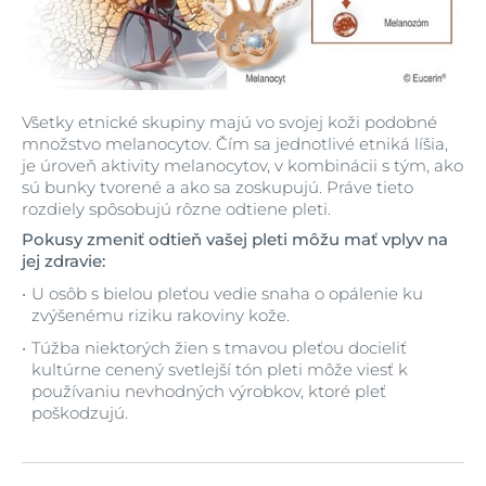
Všetky etnické skupiny majú vo svojej koži podobné
množstvo melanocytov. Čím sa jednotlivé etniká líšia,
je úroveň aktivity melanocytov, v kombinácii s tým, ako
sú bunky tvorené a ako sa zoskupujú. Práve tieto
rozdiely spôsobujú rôzne odtiene pleti.
Pokusy zmeniť odtieň vašej pleti môžu mať vplyv na
jej zdravie:
U osôb s bielou pleťou vedie snaha o opálenie ku
zvýšenému riziku rakoviny kože.
Túžba niektorých žien s tmavou pleťou docieliť
kultúrne cenený svetlejší tón pleti môže viesť k
používaniu nevhodných výrobkov, ktoré pleť
poškodzujú.