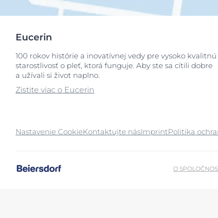
Eucerin
100 rokov histórie a inovatívnej vedy pre vysoko kvalitnú
starostlivosť o pleť, ktorá funguje. Aby ste sa cítili dobre
a užívali si život naplno.
Zistite viac o Eucerin
Nastavenie Cookie
Kontaktujte nás
Imprint
Politika ochr
O SPOLOČNOS