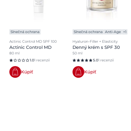
Slnečná ochrana
Slnečná ochrana
Anti-Age
+1
Actinic Control MD SPF 100
Hyaluron-Filler + Elasticity
Actinic Control MD
Denný krém s SPF 30
80 ml
50 ml
1.0
1 recenzií
5.0
1 recenzií
Kúpiť
Kúpiť