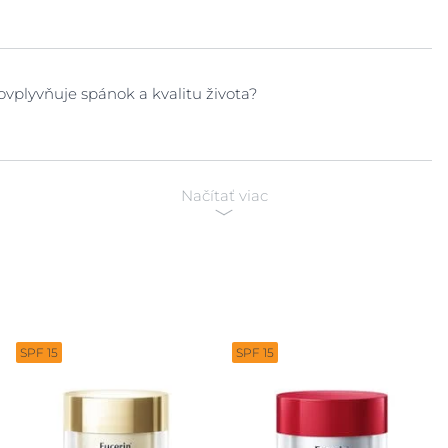
Starostlivost o nohy
Starostlivosť o pery
Zobraziť všetky
Starostlivosť o pleť tváre
produkty
ovplyvňuje spánok a kvalitu života?
Starostlivosť o pokožku tela
Telové mlieka
Načítať viac
SPF 15
SPF 15