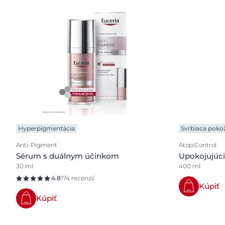
Hyperpigmentácia
Svrbiaca poko
Anti-Pigment
AtopiControl
Sérum s duálnym účinkom
Upokojujúci
30 ml
400 ml
4.8
174 recenzií
Kúpiť
Kúpiť