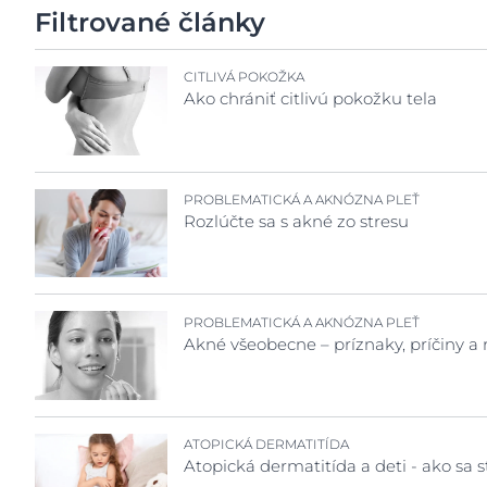
Starostlivosť o vlasy a
začervenaniu
Podráždená p
Filtrovať články
Filtrované články
vysokokvalitn
Zrušiť výsledky
pokožku hlavy
Pokožka hlavy a vlasy
Popraskaná k
Kvalitné ingre
Slnečná ochrana
Pleť so sklonom k ​​akné
Časť tela
CITLIVÁ POKOŽKA
Popraskané pe
Ako chrániť citlivú pokožku tela
Obja
Slnečná ochrana
Problematická
Face
Všetko o koži
a vlasy
Pokožka hlavy a vlasy
Starnúca pleť
Slnečná ochra
Slnečná ochrana
PROBLEMATICKÁ A AKNÓZNA PLEŤ
Suchá pleť
Starnúca pleť
Rozlúčte sa s akné zo stresu
Telo
Suché pery
Starostlivosť 
Tvár
Suchá pokožk
SPF 30
PROBLEMATICKÁ A AKNÓZNA PLEŤ
Akné všeobecne – príznaky, príčiny a 
ATOPICKÁ DERMATITÍDA
Atopická dermatitída a deti - ako sa 