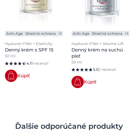
Anti-Age
Slnečná ochrana
+1
Anti-Age
Slnečná ochrana
+1
Hyaluron-Filler + Elasticity
Hyaluron-Filler + Volume-Lift
Denný krém s SPF 15
Denný krém na suchú
pleť
50 ml
50 ml
4.1
9 recenzií
5.0
2 recenzií
Kúpiť
Kúpiť
Ďalšie odporúčané produkty