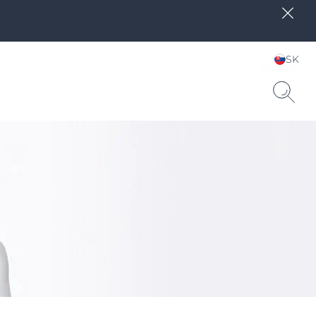
SK
Zvoľte jazyk & krajinu