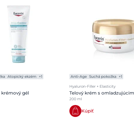
žka
Atopický ekzém
+1
Anti-Age
Suchá pokožka
+1
Hyaluron-Filler + Elasticity
 krémový gél
Telový krém s omladzujúci
200 ml
Kúpiť