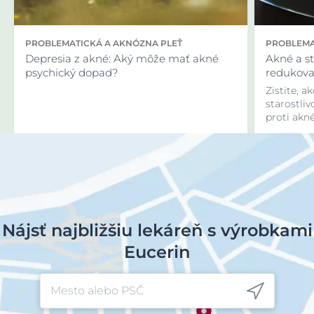
PROBLEMATICKÁ A AKNÓZNA PLEŤ
PROBLEMA
Depresia z akné: Aký môže mať akné
Akné a s
psychický dopad?
redukova
Zistite, 
starostliv
proti akné
Nájsť najbližšiu lekáreň s výrobkami
Eucerin