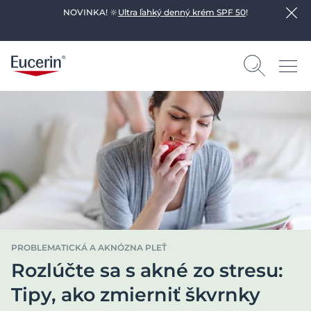
NOVINKA! 🔆
Ultra ľahký denný krém SPF 50
!
PROBLEMATICKÁ A AKNÓZNA PLEŤ
Rozlúčte sa s akné zo stresu:
Tipy, ako zmierniť škvrnky