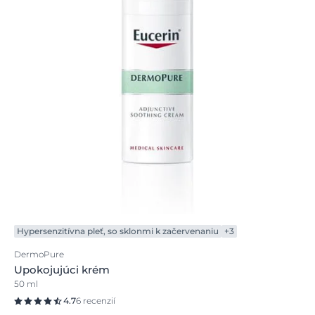
Snažte sa nastaviť si jasné priority. To vám pomôže
rozoznať to dôležité od menej dôležitého.
Môžeme vám pomôcť? Váš osobný poradca pre pleť
(Pure Skin Coach) bude pripravený, keď budete
pripravení vy. Proste si len stiahnite aplikáciu,
zaregistrujte sa a pripojte sa.
Hypersenzitívna pleť, so sklonmi k začervenaniu
+3
DermoPure
Upokojujúci krém
50 ml
4.7
6 recenzií