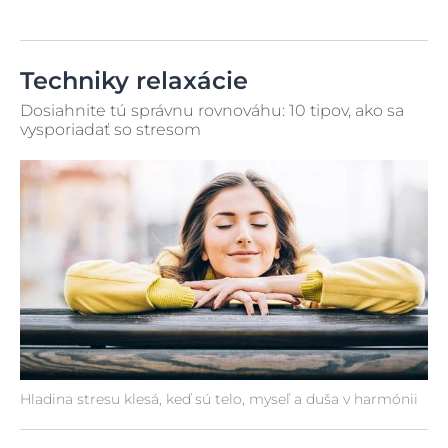
Techniky relaxácie
Dosiahnite tú správnu rovnováhu: 10 tipov, ako sa
vysporiadať so stresom
Hladina stresu klesá, keď sú telo, myseľ a duša v harmónii