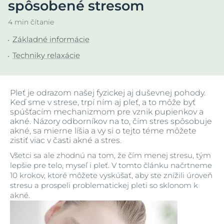
spôsobené stresom
4 min čítanie
Základné informácie
Techniky relaxácie
Pleť je odrazom našej fyzickej aj duševnej pohody.
Keď sme v strese, trpí ním aj pleť, a to môže byť
spúšťacím mechanizmom pre vznik pupienkov a
akné. Názory odborníkov na to, čím stres spôsobuje
akné, sa mierne líšia a vy si o tejto téme môžete
zistiť viac v časti akné a stres.
Všetci sa ale zhodnú na tom, že čím menej stresu, tým
lepšie pre telo, myseľ i pleť. V tomto článku načrtneme
10 krokov, ktoré môžete vyskúšať, aby ste znížili úroveň
stresu a prospeli problematickej pleti so sklonom k
akné.