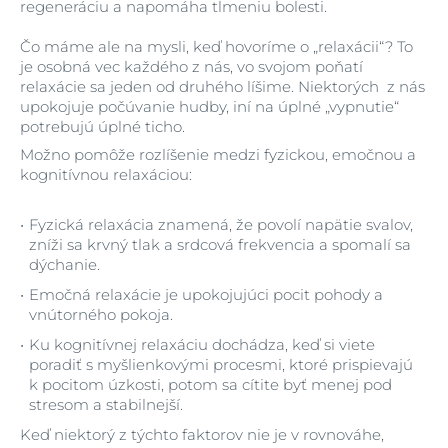
regeneráciu a napomáha tlmeniu bolesti.
Čo máme ale na mysli, keď hovoríme o „relaxácii“? To
je osobná vec každého z nás, vo svojom poňatí
relaxácie sa jeden od druhého líšime. Niektorých z nás
upokojuje počúvanie hudby, iní na úplné „vypnutie“
potrebujú úplné ticho.
Možno pomôže rozlíšenie medzi fyzickou, emočnou a
kognitívnou relaxáciou:
Fyzická relaxácia znamená, že povolí napätie svalov,
zníži sa krvný tlak a srdcová frekvencia a spomalí sa
dýchanie.
Emočná relaxácie je upokojujúci pocit pohody a
vnútorného pokoja.
Ku kognitívnej relaxáciu dochádza, keď si viete
poradiť s myšlienkovými procesmi, ktoré prispievajú
k pocitom úzkosti, potom sa cítite byť menej pod
stresom a stabilnejší.
Keď niektorý z týchto faktorov nie je v rovnováhe,