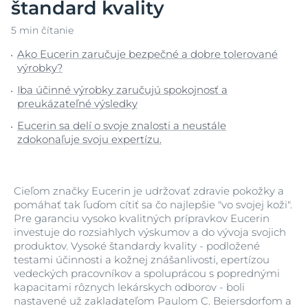
štandard kvality
5 min čítanie
Ako Eucerin zaručuje bezpečné a dobre tolerované
výrobky?
Iba účinné výrobky zaručujú spokojnosť a
preukázateľné výsledky
Eucerin sa delí o svoje znalosti a neustále
zdokonaľuje svoju expertízu.
Cieľom značky Eucerin je udržovať zdravie pokožky a
pomáhať tak ľuďom cítiť sa čo najlepšie "vo svojej koži".
Pre garanciu vysoko kvalitných prípravkov Eucerin
investuje do rozsiahlych výskumov a do vývoja svojich
produktov. Vysoké štandardy kvality - podložené
testami účinnosti a kožnej znášanlivosti, epertízou
vedeckých pracovníkov a spoluprácou s poprednými
kapacitami rôznych lekárskych odborov - boli
nastavené už zakladateľom Paulom C. Beiersdorfom a