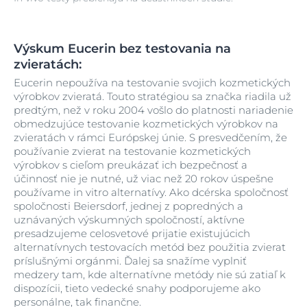
Výskum Eucerin bez testovania na
zvieratách:
Eucerin nepoužíva na testovanie svojich kozmetických
výrobkov zvieratá. Touto stratégiou sa značka riadila už
predtým, než v roku 2004 vošlo do platnosti nariadenie
obmedzujúce testovanie kozmetických výrobkov na
zvieratách v rámci Európskej únie. S presvedčením, že
používanie zvierat na testovanie kozmetických
výrobkov s cieľom preukázať ich bezpečnosť a
účinnosť nie je nutné, už viac než 20 rokov úspešne
používame in vitro alternatívy. Ako dcérska spoločnosť
spoločnosti Beiersdorf, jednej z popredných a
uznávaných výskumných spoločností, aktívne
presadzujeme celosvetové prijatie existujúcich
alternatívnych testovacích metód bez použitia zvierat
príslušnými orgánmi. Ďalej sa snažíme vyplniť
medzery tam, kde alternatívne metódy nie sú zatiaľ k
dispozícii, tieto vedecké snahy podporujeme ako
personálne, tak finančne.