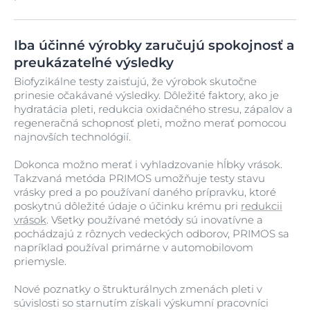
Iba účinné výrobky zaručujú spokojnosť a
preukázateľné výsledky
Biofyzikálne testy zaisťujú, že výrobok skutočne
prinesie očakávané výsledky. Dôležité faktory, ako je
hydratácia pleti, redukcia oxidačného stresu, zápalov a
regeneračná schopnosť pleti, možno merať pomocou
najnovších technológií.
Dokonca možno merať i vyhladzovanie hĺbky vrások.
Takzvaná metóda PRIMOS umožňuje testy stavu
vrásky pred a po používaní daného prípravku, ktoré
poskytnú dôležité údaje o účinku krému pri
redukcii
vrások
. Všetky používané metódy sú inovatívne a
pochádzajú z rôznych vedeckých odborov, PRIMOS sa
napríklad používal primárne v automobilovom
priemysle.
Nové poznatky o štrukturálnych zmenách pleti v
súvislosti so starnutím získali výskumní pracovníci