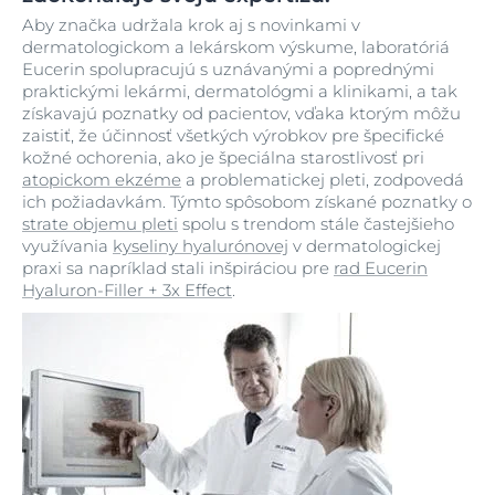
Aby značka udržala krok aj s novinkami v
dermatologickom a lekárskom výskume, laboratóriá
Eucerin spolupracujú s uznávanými a poprednými
praktickými lekármi, dermatológmi a klinikami, a tak
získavajú poznatky od pacientov, vďaka ktorým môžu
zaistiť, že účinnosť všetkých výrobkov pre špecifické
kožné ochorenia, ako je špeciálna starostlivosť pri
atopickom ekzéme
a problematickej pleti, zodpovedá
ich požiadavkám. Týmto spôsobom získané poznatky o
strate objemu pleti
spolu s trendom stále častejšieho
využívania
kyseliny hyalurónovej
v dermatologickej
praxi sa napríklad stali inšpiráciou pre
rad Eucerin
Hyaluron-Filler + 3x Effect
.