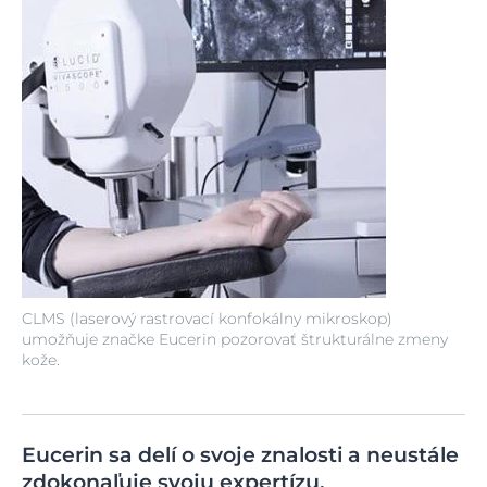
CLMS (laserový rastrovací konfokálny mikroskop)
umožňuje značke Eucerin pozorovať štrukturálne zmeny
kože.
Eucerin sa delí o svoje znalosti a neustále
zdokonaľuje svoju expertízu.