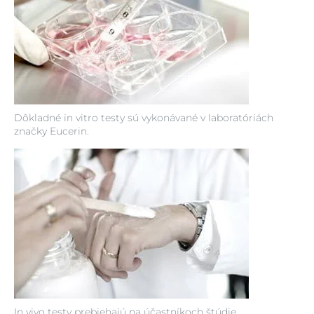
Dôkladné in vitro testy sú vykonávané v laboratóriách
značky Eucerin.
In vivo testy prebiehajú na účastníkoch štúdie.