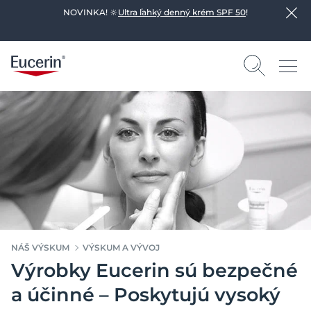
NOVINKA! 🔆
Ultra ľahký denný krém SPF 50
!
NÁŠ VÝSKUM
VÝSKUM A VÝVOJ
Výrobky Eucerin sú bezpečné
a účinné – Poskytujú vysoký