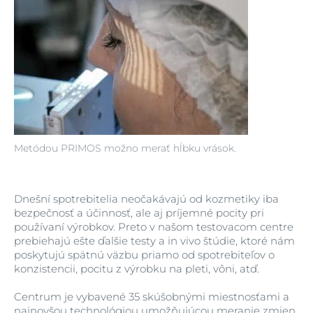
Metódou PRIMOS možno merať hĺbku vrások.
Dnešní spotrebitelia neočakávajú od kozmetiky iba
bezpečnosť a účinnosť, ale aj príjemné pocity pri
používaní výrobkov. Preto v našom testovacom centre
prebiehajú ešte ďalšie testy a in vivo štúdie, ktoré nám
poskytujú spätnú väzbu priamo od spotrebiteľov o
konzistencii, pocitu z výrobku na pleti, vôni, atď.
Centrum je vybavené 35 skúšobnými miestnosťami a
najnovšou technológiou umožňujúcou meranie zmien