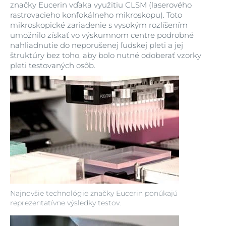
značky Eucerin vďaka využitiu CLSM (laserového
rastrovacieho konfokálneho mikroskopu). Toto
mikroskopické zariadenie s vysokým rozlíšením
umožnilo získať vo výskumnom centre podrobné
nahliadnutie do neporušenej ľudskej pleti a jej
štruktúry bez toho, aby bolo nutné odoberať vzorky
pleti testovaných osôb.
Najnovšie technológie značky Eucerin ponúkajú
reprezentatívne výsledky testov.