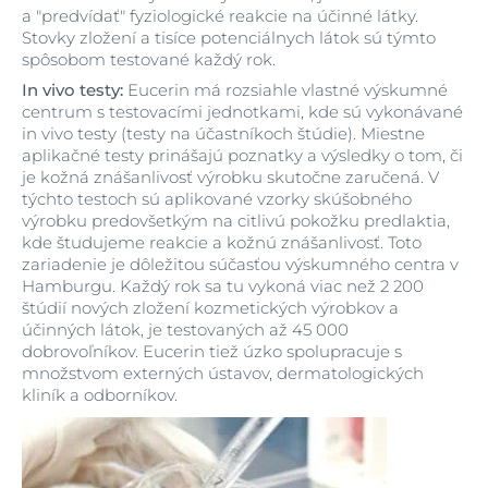
a "predvídať" fyziologické reakcie na účinné látky.
Stovky zložení a tisíce potenciálnych látok sú týmto
spôsobom testované každý rok.
In vivo testy:
Eucerin má rozsiahle vlastné výskumné
centrum s testovacími jednotkami, kde sú vykonávané
in vivo testy (testy na účastníkoch štúdie). Miestne
aplikačné testy prinášajú poznatky a výsledky o tom, či
je kožná znášanlivosť výrobku skutočne zaručená. V
týchto testoch sú aplikované vzorky skúšobného
výrobku predovšetkým na citlivú pokožku predlaktia,
kde študujeme reakcie a kožnú znášanlivosť. Toto
zariadenie je dôležitou súčasťou výskumného centra v
Hamburgu. Každý rok sa tu vykoná viac než 2 200
štúdií nových zložení kozmetických výrobkov a
účinných látok, je testovaných až 45 000
dobrovoľníkov. Eucerin tiež úzko spolupracuje s
množstvom externých ústavov, dermatologických
kliník a odborníkov.