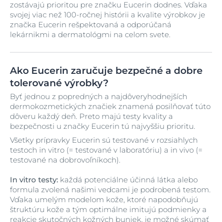
zostávajú prioritou pre značku Eucerin dodnes. Vďaka
svojej viac než 100-ročnej histórii a kvalite výrobkov je
značka Eucerin rešpektovaná a odporúčaná
lekárnikmi a dermatológmi na celom svete.
Ako Eucerin zaručuje bezpečné a dobre
tolerované výrobky?
Byť jednou z popredných a najdôveryhodnejších
dermokozmetických značiek znamená posilňovať túto
dôveru každý deň. Preto majú testy kvality a
bezpečnosti u značky Eucerin tú najvyššiu prioritu.
Všetky prípravky Eucerin sú testované v rozsiahlych
testoch in vitro (= testované v laboratóriu) a in vivo (=
testované na dobrovoľníkoch).
In vitro testy:
každá potenciálne účinná látka alebo
formula zvolená našimi vedcami je podrobená testom.
Vďaka umelým modelom kože, ktoré napodobňujú
štruktúru kože a tým optimálne imitujú podmienky a
reakcie skutočných kožných buniek, je možné skúmať