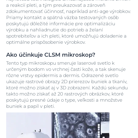
a reakcií pleti, a tým preukazovať a zároveň
zdokumentovať účinnosť, napríklad anti-age výrobkov.
Priamy kontakt a spätná väzba testovaných osôb
poskytujú dôležité informácie pre optimalizáciu
výrobku a nahliadnutie do potrieb a želaní
spotrebiteľov a ich pleti, ktoré umožňujú doladenie a
optimálne prispôsobenie výrobkov.
Ako účinkuje CLSM mikroskop?
Tento typ mikroskopu smeruje laserové svetlo k
určeným bodom vo vrchnej časti kože, a tak skenuje
rôzne vrstvy epidermis a dermis. Odrazené svetlo
ukazuje rastrové obrazy 2D prierezov buniek a tkanív,
ktoré možno získať aj v 3D zobrazení. Každú sekundu
takto možno získať až 20 rastrových obrázkov, ktoré
poskytujú presné údaje o type, veľkosti a množstve
buniek a papíl v pleti.